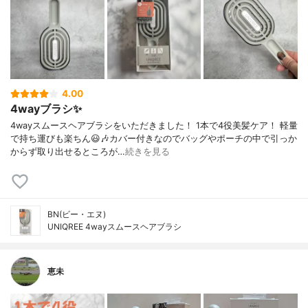
4.00
4wayブラシ✨
4wayスムースヘアブラシをいただきました！ 1本で4役美髪ケア！ 軽量
で持ち運びも楽ちん😃🎶カバー付きなのでバッグやポーチの中で引っか
からず取り出せるところが…
続きを見る
BN(ビー・エヌ)
UNIQREE 4wayスムースヘアブラシ
恵未