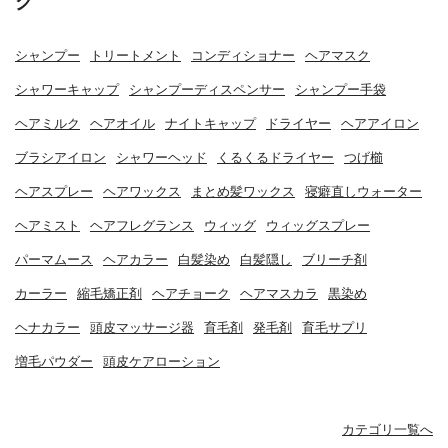
グ
シャンプー
トリートメント
コンディショナー
ヘアマスク
シャワーキャップ
シャンプーディスペンサー
シャンプー手袋
ヘアミルク
ヘアオイル
ナイトキャップ
ドライヤー
ヘアアイロン
ブラシアイロン
シャワーヘッド
くるくるドライヤー
つげ櫛
ヘアスプレー
ヘアワックス
まとめ髪ワックス
寝癖直しウォーター
ヘアミスト
ヘアフレグランス
ウィッグ
ウィッグスプレー
パーマムース
ヘアカラー
白髪染め
白髪隠し
ブリーチ剤
カーラー
縮毛矯正剤
ヘアチョーク
ヘアマスカラ
黒染め
ヘナカラー
頭皮マッサージ器
育毛剤
発毛剤
育毛サプリ
増毛パウダー
頭皮ケアローション
カテゴリ一覧へ