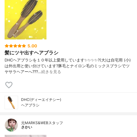
5.00
髪にツヤ出すヘアブラシ
DHCヘアブラシを１０年以上愛用しています✨✨✨✨?️(大)は自宅用 (小)
は外出用と使い分けています?豚毛とナイロン毛のミックスブラシでツ
ヤサラヘアーへ???…
続きを見る
DHC(ディーエイチシー)
ヘアブラシ
元MARKS&WEBスタッフ
さかい