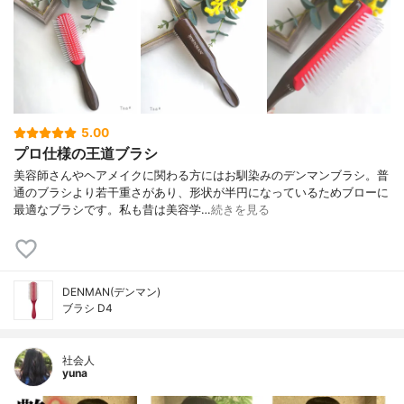
5.00
プロ仕様の王道ブラシ
美容師さんやヘアメイクに関わる方にはお馴染みのデンマンブラシ。普
通のブラシより若干重さがあり、形状が半円になっているためブローに
最適なブラシです。私も昔は美容学…
続きを見る
DENMAN(デンマン)
ブラシ D4
社会人
yuna