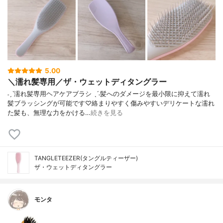
5.00
＼濡れ髪専用／ザ・ウェットディタングラー
˗ˏˋ濡れ髪専用ヘアケアブラシ ˎˊ˗髪へのダメージを最小限に抑えて濡れ
髪ブラッシングが可能です♡絡まりやすく傷みやすいデリケートな濡れ
た髪も、無理な力をかける…
続きを見る
TANGLETEEZER(タングルティーザー)
ザ・ウェットディタングラー
モンタ