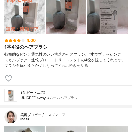
4.00
1本4役のヘアブラシ
特徴的なピンと通気性のいい構造のヘアブラシ。1本でブラッシング・
スカルプケア・速乾ブロー・トリートメントの4役を担ってくれます。
ブラシ全体が柔らかくしなってくれ…
続きを見る
BN(ビー・エヌ)
UNIQREE 4wayスムースヘアブラシ
美容ブロガー / コスメマニア
index