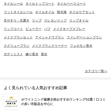
ネイルシール
ネイルトップコート
ネイルベースコート
フットネイルシール
ネイルオイル
除光液
ネイルケアセット
爪やすり・爪磨き
リップ
クレヨンリップ
リップオイル
リップコート
ビューラー
パフ
メイクキープスプレー
メイクブラシセット
アイシャドウブラシ
ファンデーションブラシ
スクリューブラシ
メイクブラシクリーナー
フェロモン香水
ボディミスト
練り香水
香水
カテゴリ一覧へ
よく見られている人気おすすめ記事
ホワイトニング歯磨き粉おすすめランキング52選！口コミ
の多い市販品を中心に