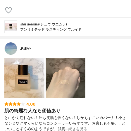
shu uemura(シュウ ウエムラ)
アンリミテッド ラスティング フルイド
あまや
4.00
肌の綺麗な人なら価値あり
とにかく崩れない！汗も皮脂も怖くない！しかもすごいカバー力！小さ
なシミやクマくらいならコンシーラーいらずです。お直しも不要。…と
いいことずくめのようですが、肌質…
続きを見る