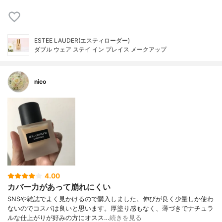
ESTEE LAUDER(エスティローダー)
ダブル ウェア ステイ イン プレイス メークアップ
nico
4.00
カバー力があって崩れにくい
SNSや雑誌でよく見かけるので購入しました。伸びが良く少量しか使わ
ないのでコスパは良いと思います。厚塗り感もなく、薄づきでナチュラ
ルな仕上がりが好みの方にオスス…
続きを見る