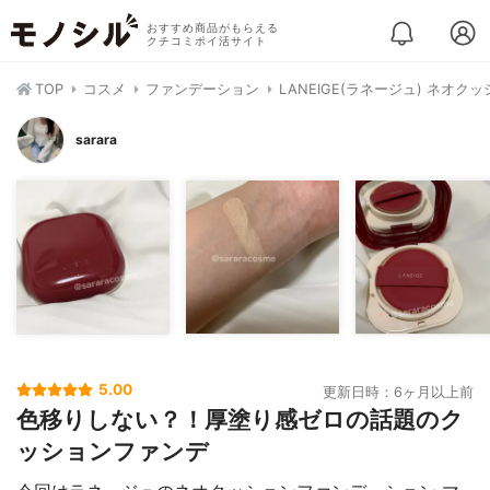
おすすめ商品がもらえる
クチコミポイ活サイト
TOP
コスメ
ファンデーション
LANEIGE(ラネージュ) ネオク
sarara
5.00
更新日時：6ヶ月以上前
色移りしない？！厚塗り感ゼロの話題のク
ッションファンデ