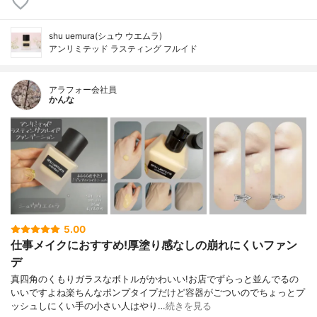
shu uemura(シュウ ウエムラ)
アンリミテッド ラスティング フルイド
アラフォー会社員
かんな
5.00
仕事メイクにおすすめ!厚塗り感なしの崩れにくいファン
デ
真四角のくもりガラスなボトルがかわいい!お店でずらっと並んでるの
いいですよね楽ちんなポンプタイプだけど容器がごついのでちょっとプ
ッシュしにくい手の小さい人はやり…
続きを見る