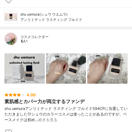
shu uemura(シュウ ウエムラ)
アンリミテッド ラスティング フルイド
コスメコレクター
もい
4.00
素肌感とカバー力が両立するファンデ
shu uemuraアンリミテッド ラスティング フルイド594CPに当選してい
ただきました♡シュウのカラーコスメは使ったことがあるのですが、ベ
ースメイクは初め…
続きを見る