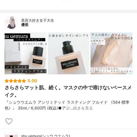
美容大好き女子大生
優亜
5.00
さらさらマット肌、続く。マスクの中で溶けないベースメ
イク。
『シュウウエムラ アンリミテッド ラスティング フルイド 《564 標準
色》』 35ml／6,600円 (税込)●アジ…
続きを見る
shu uemura(シュウ ウエムラ)