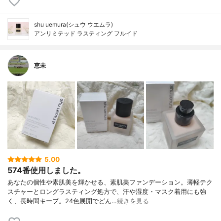
shu uemura(シュウ ウエムラ)
アンリミテッド ラスティング フルイド
恵未
5.00
574番使用しました。
あなたの個性や素肌美を輝かせる、素肌美ファンデーション。薄軽テク
スチャーとロングラスティング処方で、汗や湿度・マスク着用にも強
く、長時間キープ。24色展開でどん…
続きを見る