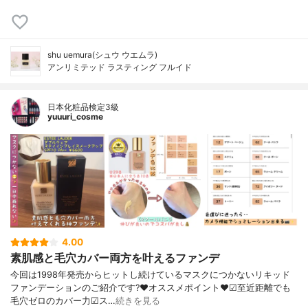
shu uemura(シュウ ウエムラ)
アンリミテッド ラスティング フルイド
日本化粧品検定3級
yuuuri_cosme
4.00
素肌感と毛穴カバー両方を叶えるファンデ
今回は1998年発売からヒットし続けているマスクにつかないリキッド
ファンデーションのご紹介です?❤︎オススメポイント❤︎☑︎至近距離でも
毛穴ゼロのカバー力☑︎ス…
続きを見る