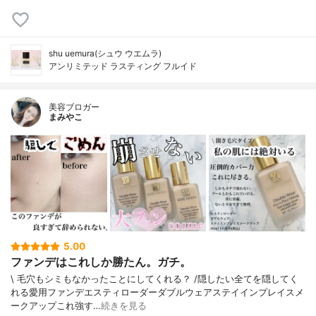
shu uemura(シュウ ウエムラ)
アンリミテッド ラスティング フルイド
美容ブロガー
まみやこ
5.00
ファンデはこれしか勝たん。ガチ。
\ 毛穴もシミもなかったことにしてくれる？ /⁡⁡隠したい全てを隠してく
れる愛用ファンデ⁡エスティローダーダブルウェアステイインプレイスメ
ークアップ⁡⁡これ強す…
続きを見る