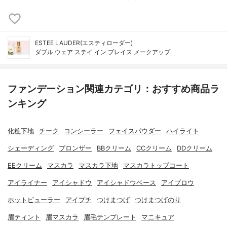
ESTEE LAUDER(エスティローダー)
ダブル ウェア ステイ イン プレイス メークアップ
ファンデーション関連カテゴリ：おすすめ商品ラ
ンキング
化粧下地
チーク
コンシーラー
フェイスパウダー
ハイライト
シェーディング
ブロンザー
BBクリーム
CCクリーム
DDクリーム
EEクリーム
マスカラ
マスカラ下地
マスカラトップコート
アイライナー
アイシャドウ
アイシャドウベース
アイブロウ
ホットビューラー
アイプチ
つけまつげ
つけまつげのり
眉ティント
眉マスカラ
眉毛テンプレート
マニキュア