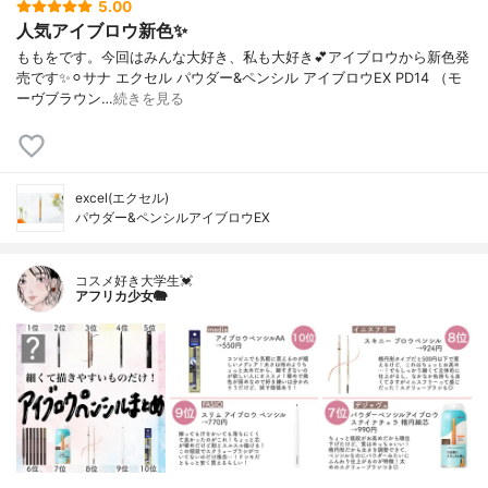
5.00
人気アイブロウ新色✨
ももをです。今回はみんな大好き、私も大好き💕アイブロウから新色発
売です✨⚪︎サナ エクセル パウダー&ペンシル アイブロウEX PD14 （モ
ーヴブラウン…
続きを見る
excel(エクセル)
パウダー&ペンシルアイブロウEX
コスメ好き大学生💓
アフリカ少女🐘