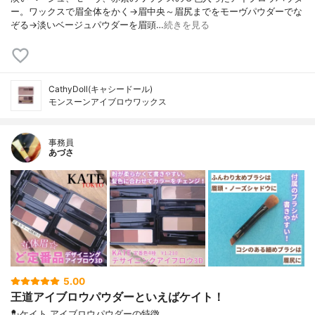
ー。ワックスで眉全体をかく→眉中央～眉尻までをモーヴパウダーでな
ぞる→淡いベージュパウダーを眉頭…
続きを見る
CathyDoll(キャシードール)
モンスーンアイブロウワックス
事務員
あづさ
5.00
王道アイブロウパウダーといえばケイト！
💂ケイト アイブロウパウダーの特徴