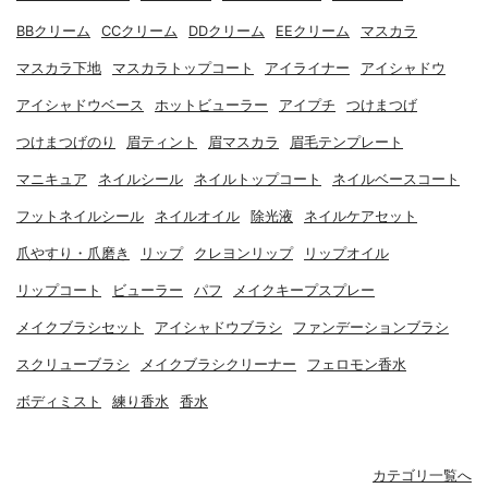
BBクリーム
CCクリーム
DDクリーム
EEクリーム
マスカラ
マスカラ下地
マスカラトップコート
アイライナー
アイシャドウ
アイシャドウベース
ホットビューラー
アイプチ
つけまつげ
つけまつげのり
眉ティント
眉マスカラ
眉毛テンプレート
マニキュア
ネイルシール
ネイルトップコート
ネイルベースコート
フットネイルシール
ネイルオイル
除光液
ネイルケアセット
爪やすり・爪磨き
リップ
クレヨンリップ
リップオイル
リップコート
ビューラー
パフ
メイクキープスプレー
メイクブラシセット
アイシャドウブラシ
ファンデーションブラシ
スクリューブラシ
メイクブラシクリーナー
フェロモン香水
ボディミスト
練り香水
香水
カテゴリ一覧へ