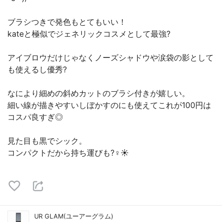
ブラシつきで発色もとてもいい！
kateと極似でジェネリックコスメとして最強?
アイブロウだけじゃなくノーズシャドウや涙袋の影として
も使えるし優秀?
なにより細めの斜めカットのブラシ付きが嬉しい。
細い線が描きやすいしぼかすのにも使えてこれが100円は
コスパ良すぎ◎
見た目も黒でシック。
コンパクトだから持ち運びも?‍♀️☀️
UR GLAM(ユーアーグラム)