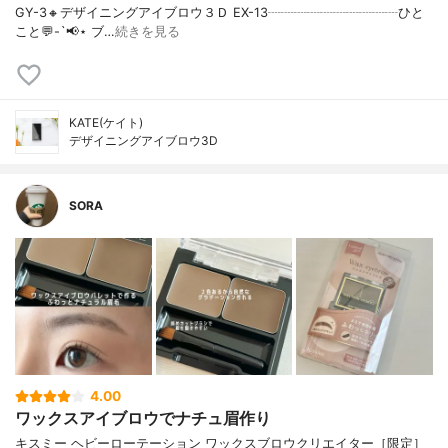
GY-3🔸デザイニングアイブロウ３Ｄ EX-13┈┈┈┈┈┈┈┈┈┈ひと
こと💬-`📢⋆ ブ…
続きを見る
KATE(ケイト)
デザイニングアイブロウ3D
SORA
4.00
ワックスアイブロウでナチュ眉作り
キスミー ヘビーローテーション ワックスブロウクリエイター［限定］