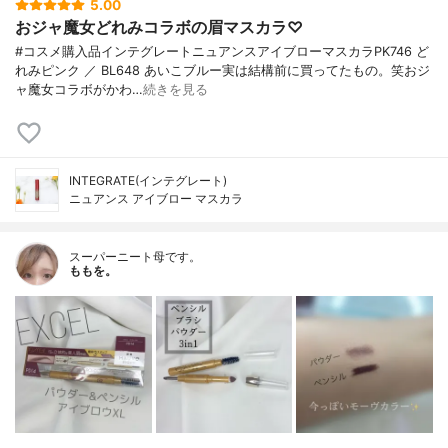
5.00
おジャ魔女どれみコラボの眉マスカラ♡
#コスメ購入品インテグレートニュアンスアイブローマスカラPK746 ど
れみピンク ／ BL648 あいこブルー実は結構前に買ってたもの。笑おジ
ャ魔女コラボがかわ…
続きを見る
INTEGRATE(インテグレート)
ニュアンス アイブロー マスカラ
スーパーニート母です。
ももを。