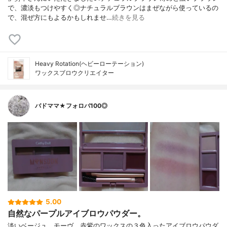
で、濃淡もつけやすく◎ナチュラルブラウンはまぜながら使っているの
で、混ぜ方にもよるかもしれませ…
続きを見る
Heavy Rotation(ヘビーローテーション)
ワックスブロウクリエイター
バドママ★フォロバ100◎
5.00
自然なパープルアイブロウパウダー。
淡いベージュ、モーヴ、赤紫のワックスの３色入ったアイブロウパウダ