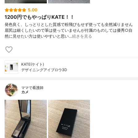
5.00
1200円でもやっぱりKATE！！
発色良く、しっとりとした質感で粉飛びもせず使っても全然減りません
眉尻は細くしたいので筆は使っていませんが付属のものしては優秀○自
然に見せたい方は使いやすいと思い…
続きを見る
KATE(ケイト)
デザイニングアイブロウ3D
ママで看護師
カメ