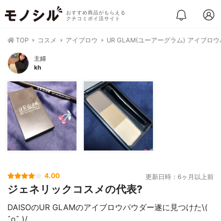
おすすめ商品がもらえる
クチコミポイ活サイト
TOP
コスメ
アイブロウ
UR GLAM(ユーアーグラム) アイブロ
主婦
kh
4.00
更新日時：6ヶ月以上前
ジェネリックコスメの代表?
DAISOのUR GLAMのアイブロウパウダー遂に見つけた\(
ˆoˆ )/