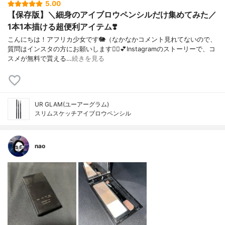
5.00
【保存版】＼細身のアイブロウペンシルだけ集めてみた／
1本1本描ける超便利アイテム❣️
こんにちは！アフリカ少女です🐘（なかなかコメント見れてないので、
質問はインスタの方にお願いします🙇‍♀️💕Instagramのストーリーで、コ
スメが無料で貰える…
続きを見る
UR GLAM(ユーアーグラム)
スリムスケッチアイブロウペンシル
nao