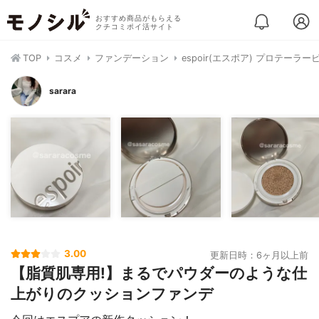
おすすめ商品がもらえる
クチコミポイ活サイト
TOP
コスメ
ファンデーション
espoir(エスポア) プロテー
sarara
3.00
更新日時：6ヶ月以上前
【脂質肌専用!】まるでパウダーのような仕
上がりのクッションファンデ