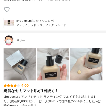
shu uemura(シュウ ウエムラ)
アンリミテッド ラスティング フルイド
りりー
4.00
綺麗なセミマット肌が1日続く！
shu uemura アンリミテッド ラスティング フルイドをお試ししまし
た。(税込)6,600円カラーは、人気No.2で標準色の564手に出した時は
暗めかなと…
続きを見る