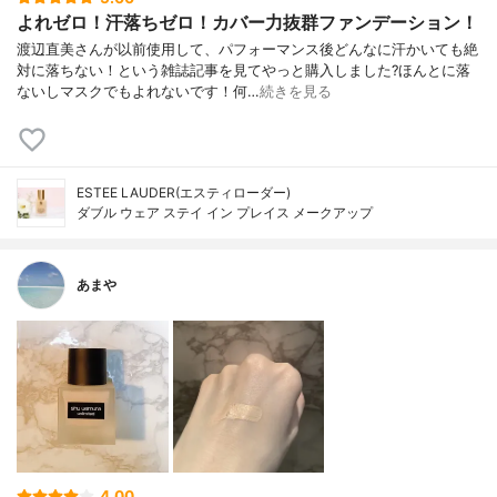
よれゼロ！汗落ちゼロ！カバー力抜群ファンデーション！
渡辺直美さんが以前使用して、パフォーマンス後どんなに汗かいても絶
対に落ちない！という雑誌記事を見てやっと購入しました?ほんとに落
ないしマスクでもよれないです！何…
続きを見る
ESTEE LAUDER(エスティローダー)
ダブル ウェア ステイ イン プレイス メークアップ
あまや
4.00