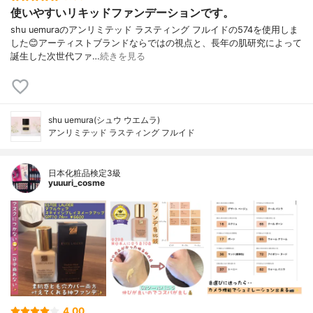
使いやすいリキッドファンデーションです。
shu uemuraのアンリミテッド ラスティング フルイドの574を使用しま
した😊アーティストブランドならではの視点と、長年の肌研究によって
誕生した次世代ファ…
続きを見る
shu uemura(シュウ ウエムラ)
アンリミテッド ラスティング フルイド
日本化粧品検定3級
yuuuri_cosme
4.00