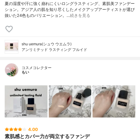
夏の湿度や汗に強く崩れにくいロングラスティング、素肌美ファンデー
ション。アジア人の肌を知り尽くしたメイクアップアーティストが選び
抜いた24色ものバリエーション。…
続きを見る
shu uemura(シュウ ウエムラ)
アンリミテッド ラスティング フルイド
コスメコレクター
もい
4.00
素肌感とカバー力が両立するファンデ