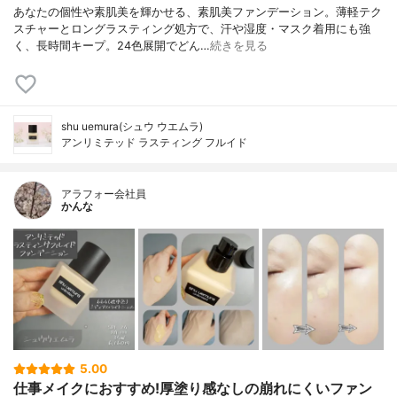
あなたの個性や素肌美を輝かせる、素肌美ファンデーション。薄軽テク
スチャーとロングラスティング処方で、汗や湿度・マスク着用にも強
く、長時間キープ。24色展開でどん…
続きを見る
shu uemura(シュウ ウエムラ)
アンリミテッド ラスティング フルイド
アラフォー会社員
かんな
5.00
仕事メイクにおすすめ!厚塗り感なしの崩れにくいファン