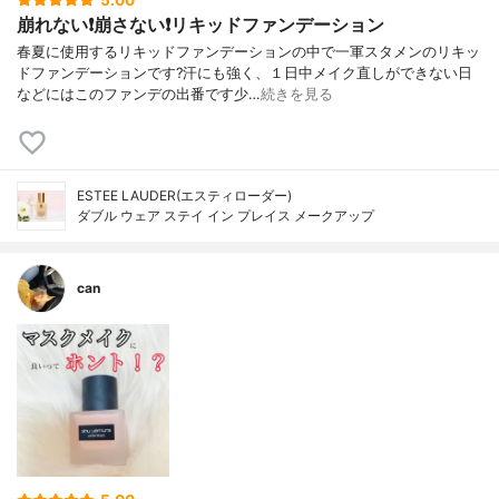
5.00
崩れない❗️崩さない❗️リキッドファンデーション
春夏に使用するリキッドファンデーションの中で一軍スタメンのリキッ
ドファンデーションです?汗にも強く、１日中メイク直しができない日
などにはこのファンデの出番です少…
続きを見る
ESTEE LAUDER(エスティローダー)
ダブル ウェア ステイ イン プレイス メークアップ
can