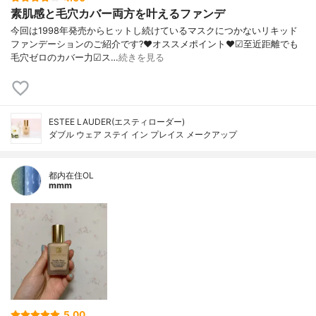
素肌感と毛穴カバー両方を叶えるファンデ
今回は1998年発売からヒットし続けているマスクにつかないリキッド
ファンデーションのご紹介です?❤︎オススメポイント❤︎☑︎至近距離でも
毛穴ゼロのカバー力☑︎ス…
続きを見る
ESTEE LAUDER(エスティローダー)
ダブル ウェア ステイ イン プレイス メークアップ
都内在住OL
mmm
5.00