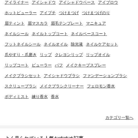
アイライナー
アイシャドウ
アイシャドウベース
アイブロウ
ホットビューラー
アイプチ
つけまつげ
つけまつげのり
眉ティント
眉マスカラ
眉毛テンプレート
マニキュア
ネイルシール
ネイルトップコート
ネイルベースコート
フットネイルシール
ネイルオイル
除光液
ネイルケアセット
爪やすり・爪磨き
リップ
クレヨンリップ
リップオイル
リップコート
ビューラー
パフ
メイクキープスプレー
メイクブラシセット
アイシャドウブラシ
ファンデーションブラシ
スクリューブラシ
メイクブラシクリーナー
フェロモン香水
ボディミスト
練り香水
香水
カテゴリ一覧へ