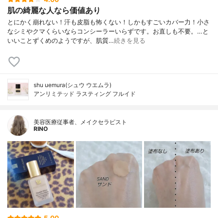
肌の綺麗な人なら価値あり
とにかく崩れない！汗も皮脂も怖くない！しかもすごいカバー力！小さ
なシミやクマくらいならコンシーラーいらずです。お直しも不要。…と
いいことずくめのようですが、肌質…
続きを見る
shu uemura(シュウ ウエムラ)
アンリミテッド ラスティング フルイド
美容医療従事者、メイクセラピスト
RINO