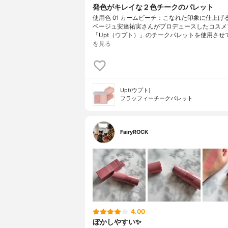
発色がキレイな２色チークのパレット
使用色 01 カームビーチ：こなれた印象に仕上げ
ベージュ安達祐実さんがプロデュースしたコスメ
「Upt（ウプト）」のチークパレットを使用させ
を見る
Upt(ウプト)
フラッフィーチークパレット
FairyROCK
4.00
ぼかしやすい✨