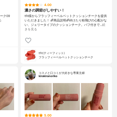
4.00
濃さの調節がしやすい！
ムチーク09
tfit様からフラッフィーベルベットクッションチークを提供
る
いただきました！ 🌈商品説明🌈砕けたり粉飛びの心配がな
い、ジェリータイプのクッションチーク。バフ付きで…
続
きを見る
tfit(ティーフィット)
フラッフィーベルベットクッションチーク
コスメと口コミが大好きな専業主婦
kirakiranoriko
5.00