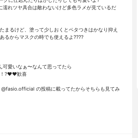
ークに仕込んだりぼかしたりしても可愛いよ?
ら流石に濡れツヤ具合は敵わないけど多色ラメが見ているだ
たまるけど、塗って少しおくとペタつきはかなり抑え
るからマスクの時でも使えるよ????
ん可愛いなぁ〜なんて思ってたら
?❤️❤️歓喜
asio.official の投稿に載ってたからそちらも見てみ