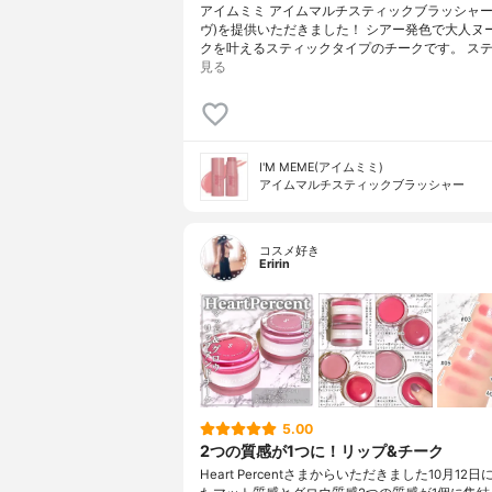
アイムミミ アイムマルチスティックブラッシャー(
ヴ)を提供いただきました！ シアー発色で大人ヌ
クを叶えるスティックタイプのチークです。 ステ
見る
I'M MEME(アイムミミ)
アイムマルチスティックブラッシャー
コスメ好き
Eririn
5.00
2つの質感が1つに！リップ&チーク
Heart Percentさまからいただきました10月12