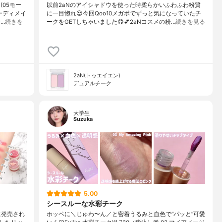
05モー
以前2aNのアイシャドウを使った時柔らかいふわふわ粉質
ーディメイ
に一目惚れ😍⁡今回Qoo10メガポでずっと気になっていたチ
…
続きを
ークをGETしちゃいました😋💕⁡2aNコスメの粉…
続きを見る
2aN(トゥエイエン)
デュアルチーク
大学生
Suzuka
5.00
シースルーな水彩チーク
日に発売され
ホッペに＼じゅわ〜ん／と密着うるみと血色で“パッと”可愛