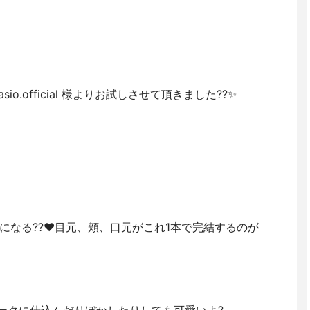
 @fasio.official 様よりお試しさせて頂きました??✨
なる?‍?❤️目元、頬、口元がこれ1本で完結するのが