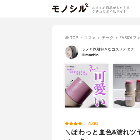
おすすめ商品がもらえる
クチコミポイ活サイト
TOP
コスメ
チーク
FASIO(
ラメと艶肌好きなコスメオタク
Himachin
4.00
＼ぽわっと血色&濡れツヤ