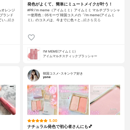
発色がよくて、簡単にミュートメイクが叶う！
るオレンジ
#PR i'm meme（アイムミミ）アイムミミ マルチブラッシャ
ブランド
ー使用色：05モーヴ 韓国コスメの「i’m meme(アイムミ
てい…
続き
ミ)」のコスメは、今までに色々と…
続きを見る
I'M MEME(アイムミミ)
アイムマルチスティックブラッシャー
韓国コスメ･スキンケア好き
yone
5.00
ナチュラル発色で初心者さんにも💕