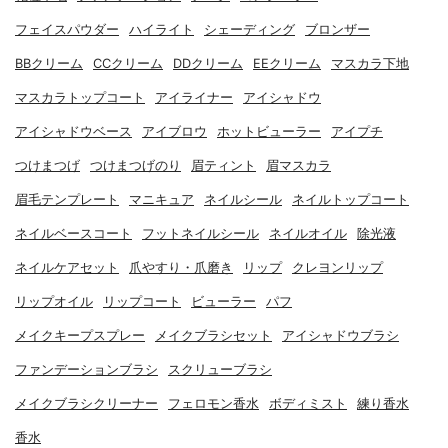
フェイスパウダー
ハイライト
シェーディング
ブロンザー
BBクリーム
CCクリーム
DDクリーム
EEクリーム
マスカラ下地
マスカラトップコート
アイライナー
アイシャドウ
アイシャドウベース
アイブロウ
ホットビューラー
アイプチ
つけまつげ
つけまつげのり
眉ティント
眉マスカラ
眉毛テンプレート
マニキュア
ネイルシール
ネイルトップコート
ネイルベースコート
フットネイルシール
ネイルオイル
除光液
ネイルケアセット
爪やすり・爪磨き
リップ
クレヨンリップ
リップオイル
リップコート
ビューラー
パフ
メイクキープスプレー
メイクブラシセット
アイシャドウブラシ
ファンデーションブラシ
スクリューブラシ
メイクブラシクリーナー
フェロモン香水
ボディミスト
練り香水
香水