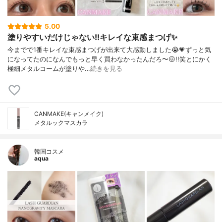
5.00
塗りやすいだけじゃない!!キレイな束感まつげ✨️
今までで1番キレイな束感まつげが出来て大感動しました😭💗⁡ずっと気
になってたのになんでもっと早く買わなかったんだろ〜😖!!笑⁡⁡とにかく
極細メタルコームが塗りや…
続きを見る
CANMAKE(キャンメイク)
メタルックマスカラ
韓国コスメ
aqua