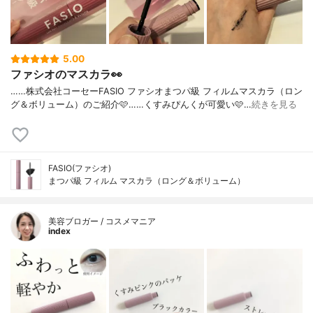
5.00
ファシオのマスカラ👀
……⁡⁡株式会社コーセー⁡⁡FASIO ファシオ⁡⁡まつパ級 フィルムマスカラ⁡⁡（ロン
グ＆ボリューム）⁡⁡のご紹介🩷️⁡⁡……⁡⁡くすみぴんくが可愛い🩷️⁡⁡…
続きを見る
FASIO(ファシオ)
まつパ級 フィルム マスカラ（ロング＆ボリューム）
美容ブロガー / コスメマニア
index