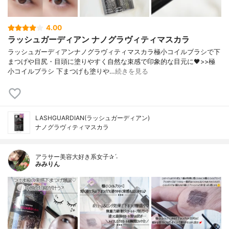
4.00
ラッシュガーディアン ナノグラヴィティマスカラ
ラッシュガーディアンナノグラヴィティマスカラ極小コイルブラシで下
まつげや目尻・目頭に塗りやすく自然な束感で印象的な目元に🖤>>極
小コイルブラシ 下まつげも塗りや…
続きを見る
LASHGUARDIAN(ラッシュガーディアン)
ナノグラヴィティマスカラ
アラサー美容大好き系女子✰ˊ˗
みみりん