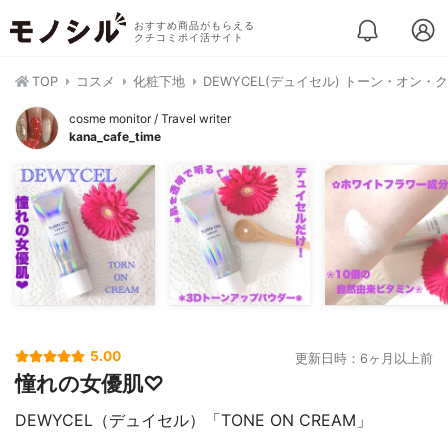
おすすめ商品がもらえる
クチコミポイ活サイト
TOP
コスメ
化粧下地
DEWYCEL(デュイセル) トーン・オン・
cosme monitor / Travel writer
kana_cafe_time
5.00
更新日時：6ヶ月以上前
憧れの女優肌♡
DEWYCEL（デュイセル）「TONE ON CREAM」