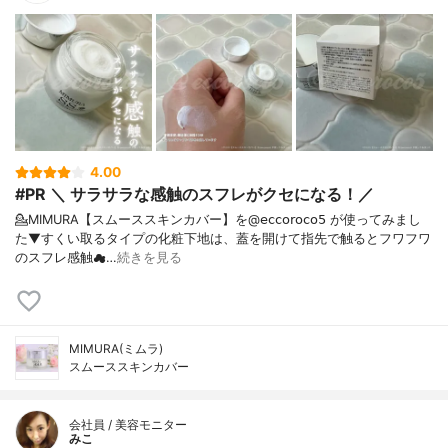
4.00
#PR ＼ サラサラな感触のスフレがクセになる！／
💁MIMURA【スムーススキンカバー】を@𝖾𝖼𝖼𝗈𝗋𝗈𝖼𝗈𝟧 が使ってみまし
た⁡⁡▼⁡すくい取るタイプの化粧下地は、蓋を開けて指先で触るとフワフワ
のスフレ感触☁…
続きを見る
MIMURA(ミムラ)
スムーススキンカバー
会社員 / 美容モニター
みこ