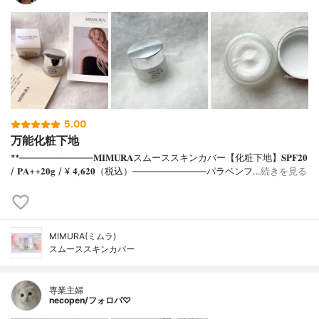
5.00
万能化粧下地
**⁡⁡⁡————————⁡𝐌𝐈𝐌𝐔𝐑𝐀スムーススキンカバー【化粧下地】𝐒𝐏𝐅𝟐𝟎
/ 𝐏𝐀++⁡𝟐𝟎𝐠 / ¥ 𝟒,𝟔𝟐𝟎（税込）⁡————————パラベンフ…
続きを見る
MIMURA(ミムラ)
スムーススキンカバー
専業主婦
necopen/フォロバ♡