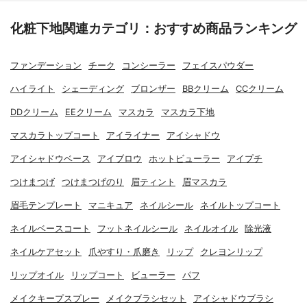
化粧下地関連カテゴリ：おすすめ商品ランキング
ファンデーション
チーク
コンシーラー
フェイスパウダー
ハイライト
シェーディング
ブロンザー
BBクリーム
CCクリーム
DDクリーム
EEクリーム
マスカラ
マスカラ下地
マスカラトップコート
アイライナー
アイシャドウ
アイシャドウベース
アイブロウ
ホットビューラー
アイプチ
つけまつげ
つけまつげのり
眉ティント
眉マスカラ
眉毛テンプレート
マニキュア
ネイルシール
ネイルトップコート
ネイルベースコート
フットネイルシール
ネイルオイル
除光液
ネイルケアセット
爪やすり・爪磨き
リップ
クレヨンリップ
リップオイル
リップコート
ビューラー
パフ
メイクキープスプレー
メイクブラシセット
アイシャドウブラシ