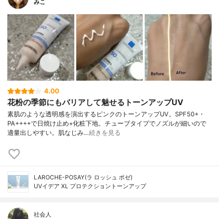
みこ
4.00
花粉の季節にもバリアして魅せるトーンアップUV
素肌のような透明感を演出するピンクのトーンアップUV。SPF50+・
PA++++で日焼け止め+化粧下地。チューブタイプでノズルが細いので
適量出しやすい。肌なじみ…
続きを見る
LAROCHE-POSAY(ラ ロッシュ ポゼ)
UVイデア XL プロテクショントーンアップ
社会人