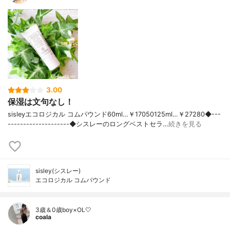
3.00
保湿は文句なし！
sisleyエコロジカル コムパウンド60ml…￥17050125ml…￥27280◆---
--------------------◆シスレーのロングベストセラ…
続きを見る
sisley(シスレー)
エコロジカル コムパウンド
3歳＆0歳boy×OL🤍
coala