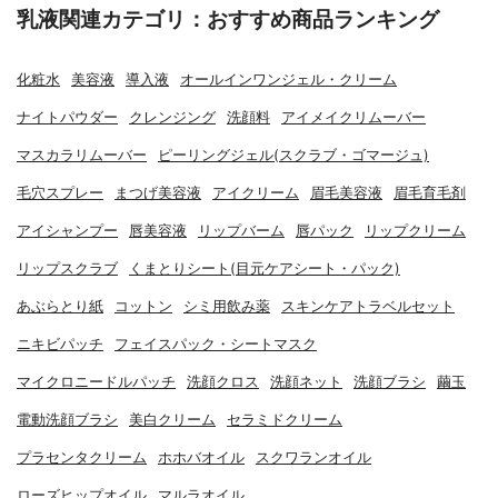
乳液関連カテゴリ：おすすめ商品ランキング
化粧水
美容液
導入液
オールインワンジェル・クリーム
ナイトパウダー
クレンジング
洗顔料
アイメイクリムーバー
マスカラリムーバー
ピーリングジェル(スクラブ・ゴマージュ)
毛穴スプレー
まつげ美容液
アイクリーム
眉毛美容液
眉毛育毛剤
アイシャンプー
唇美容液
リップバーム
唇パック
リップクリーム
リップスクラブ
くまとりシート(目元ケアシート・パック)
あぶらとり紙
コットン
シミ用飲み薬
スキンケアトラベルセット
ニキビパッチ
フェイスパック・シートマスク
マイクロニードルパッチ
洗顔クロス
洗顔ネット
洗顔ブラシ
繭玉
電動洗顔ブラシ
美白クリーム
セラミドクリーム
プラセンタクリーム
ホホバオイル
スクワランオイル
ローズヒップオイル
マルラオイル