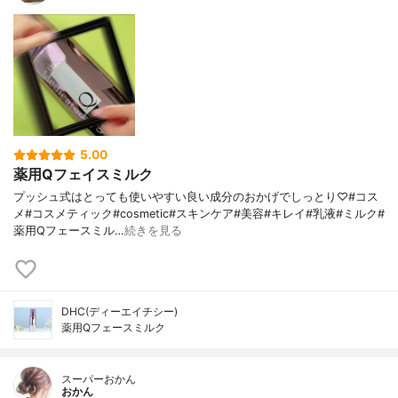
5.00
薬用Qフェイスミルク
プッシュ式はとっても使いやすい良い成分のおかげでしっとり♡#コス
メ#コスメティック#cosmetic#スキンケア#美容#キレイ#乳液#ミルク#
薬用Qフェースミル…
続きを見る
DHC(ディーエイチシー)
薬用Qフェースミルク
スーパーおかん
おかん