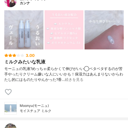
カンナ
3.00
ミルクみたいな乳液
モーニュの乳液?めっちゃ柔らかくて伸びがいい◯ベタベタするのが苦
手やったりクリーム嫌いな人にいいかも！保湿力はあんまりないからわ
たし的にはものたりやんかった?香…
続きを見る
Moonyu(モーニュ)
モイスチュア ミルク