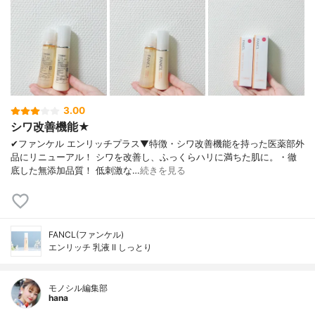
3.00
シワ改善機能★
✔︎ファンケル エンリッチプラス▼特徴・シワ改善機能を持った医薬部外
品にリニューアル！ シワを改善し、ふっくらハリに満ちた肌に。・徹
底した無添加品質！ 低刺激な…
続きを見る
FANCL(ファンケル)
エンリッチ 乳液 II しっとり
モノシル編集部
hana