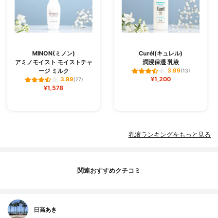
MINON(ミノン)
Curél(キュレル)
アミノモイスト モイストチャ
潤浸保湿 乳液
ージ ミルク
3.99
(13)
¥1,200
3.99
(27)
¥1,578
乳液ランキングをもっと見る
関連おすすめクチコミ
日高あき