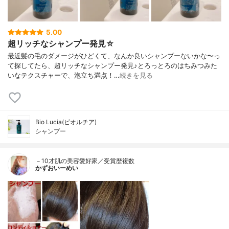
5.00
超リッチなシャンプー発見☆
最近髪の毛のダメージがひどくて、なんか良いシャンプーないかな〜っ
て探してたら、超リッチなシャンプー発見♪とろっとろのはちみつみた
いなテクスチャーで、泡立ち満点！…
続きを見る
Bio Lucia(ビオルチア)
シャンプー
－10才肌の美容愛好家／受賞歴複数
かずおいーめい