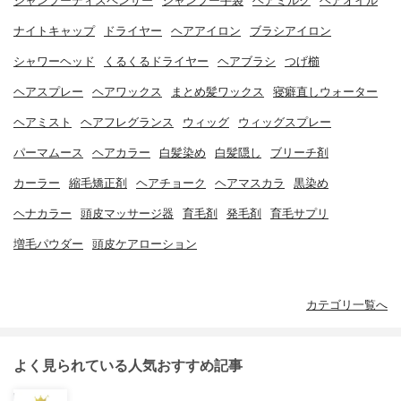
シャンプーディスペンサー
シャンプー手袋
ヘアミルク
ヘアオイル
ナイトキャップ
ドライヤー
ヘアアイロン
ブラシアイロン
シャワーヘッド
くるくるドライヤー
ヘアブラシ
つげ櫛
ヘアスプレー
ヘアワックス
まとめ髪ワックス
寝癖直しウォーター
ヘアミスト
ヘアフレグランス
ウィッグ
ウィッグスプレー
パーマムース
ヘアカラー
白髪染め
白髪隠し
ブリーチ剤
カーラー
縮毛矯正剤
ヘアチョーク
ヘアマスカラ
黒染め
ヘナカラー
頭皮マッサージ器
育毛剤
発毛剤
育毛サプリ
増毛パウダー
頭皮ケアローション
カテゴリ一覧へ
よく見られている人気おすすめ記事