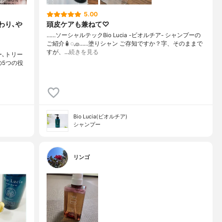
5.00
わり､や
頭皮ケアも兼ねて♡
……⁡⁡⁡ソーシャルテックBio Lucia -ビオルチア- シャンプー⁡の
ご紹介🧴‎◌𓈒𓐍⁡……⁡⁡⁡⁡塗りシャン ご存知ですか？⁡⁡⁡⁡字、そのままで
すが、…
続きを見る
ー､トリー
の5つの役
Bio Lucia(ビオルチア)
シャンプー
リンゴ