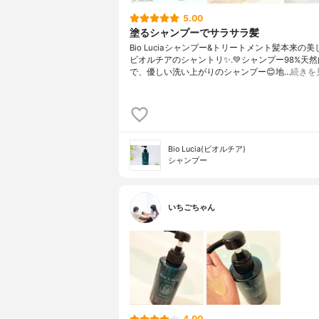
5.00
塗るシャンプーでサラサラ髪
Bio Luciaシャンプー&トリートメント⁡髪本来の
ビオルチアのシャントリ✨⁡.💚シャンプー98%天
で、優しい洗い上がりのシャンプー😊地…
続きを
Bio Lucia(ビオルチア)
シャンプー
いちごちゃん
4.00