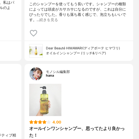
、私はパ
このシャンプーを使ってもう長いです。シャンプーの種類
ルのよ
によっては頭皮がカサカサになるのですが、これは自分に
ぴったりでした。香りも落ち着く感じで、泡立ちもいいで
す。…
続きを見る
Dear Beauté HIMAWARI(ディアボーテ ヒマワリ)
オイルインシャンプー (リッチ&リペア)
モノシル編集部
hana
4.00
オールインワンシャンプー、思ってたより良かっ
た！
ジティブ精