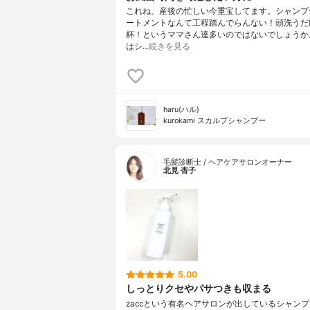
これね、産後の忙しい今重宝してます。シャンプ
ートメントなんて工程踏んでらんない！頭洗うだ
杯！というママさん達多いのではないでしょうか
はシ…
続きを見る
haru(ハル)
kurokami スカルプシャンプー
毛髪診断士 / ヘアケアサロンオーナー
北見 杏子
5.00
しっとりクセやパサつきも収まる
zaccという有名ヘアサロンが出しているシャン