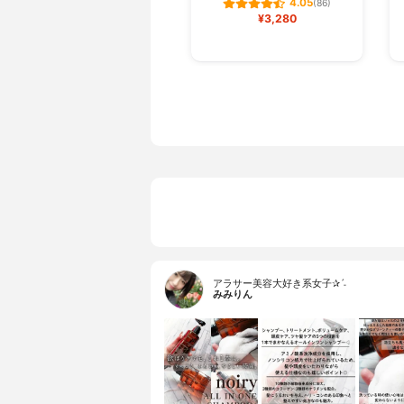
4.05
(86)
¥3,280
アラサー美容大好き系女子✰ˊ˗
みみりん