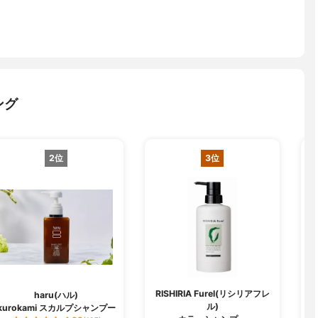
ング
2位
3位
RISHIRIA Furel(リシリアフレ
haru(ハル)
ル)
kurokami スカルプシャンプー
ク