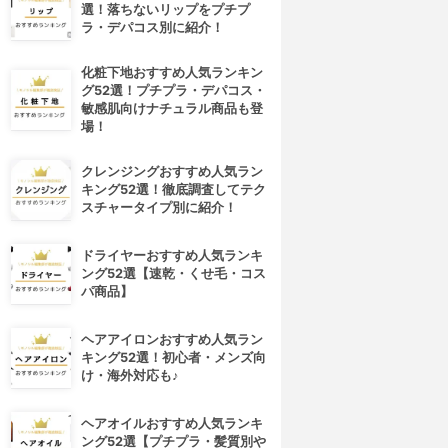
選！落ちないリップをプチプ
ラ・デパコス別に紹介！
化粧下地おすすめ人気ランキン
グ52選！プチプラ・デパコス・
敏感肌向けナチュラル商品も登
場！
クレンジングおすすめ人気ラン
キング52選！徹底調査してテク
スチャータイプ別に紹介！
4位
5位
ドライヤーおすすめ人気ランキ
ング52選【速乾・くせ毛・コス
パ商品】
ヘアアイロンおすすめ人気ラン
キング52選！初心者・メンズ向
け・海外対応も♪
cocone(ココネ)
La sana(ラサーナ)
ヘアオイルおすすめ人気ランキ
レイクリームシャンプーモイ
プレミオール シャンプー
ング52選【プチプラ・髪質別や