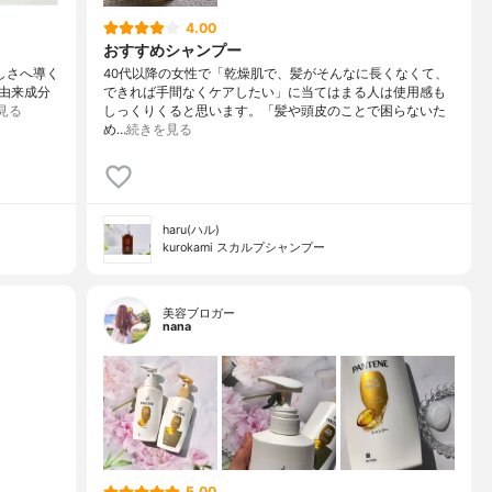
4.00
おすすめシャンプー
美しさへ導く
40代以降の女性で「乾燥肌で、髪がそんなに長くなくて、
然由来成分
できれば手間なくケアしたい」に当てはまる人は使用感も
見る
しっくりくると思います。「髪や頭皮のことで困らないた
め…
続きを見る
haru(ハル)
kurokami スカルプシャンプー
美容ブロガー
nana
5.00