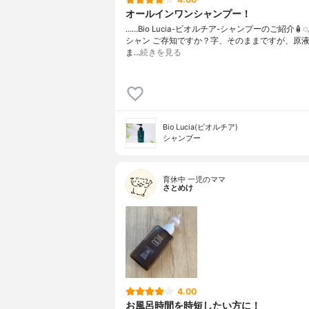
オールインワンシャンプー！
……⁡Bio Lucia⁡⁡-ビオルチア-⁡⁡シャンプー⁡⁡のご紹介🧴‎◌𓈒𓐍
シャン ご存知ですか？⁡⁡⁡⁡字、そのままですが、⁡原
ま…
続きを見る
Bio Lucia(ビオルチア)
シャンプー
育休中 一児のママ
さとめけ
4.00
お風呂時間を時短したい方に！