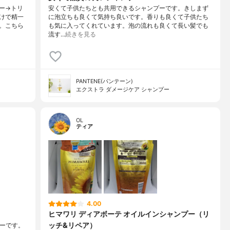
ー→トリ
安くて子供たちとも共用できるシャンプーです。きしまず
けで精一
に泡立ちも良くて気持ち良いです。香りも良くて子供たち
。こちら
も気に入ってくれています。泡の流れも良くて長い髪でも
流す…
続きを見る
PANTENE(パンテーン)
エクストラ ダメージケア シャンプー
OL
ティア
4.00
ヒマワリ ディアボーテ オイルインシャンプー（リ
ッチ&リペア）
プーです。