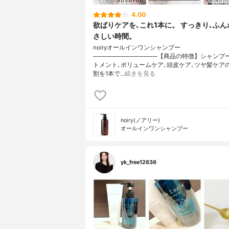
4.00
欲ばりケアを､これ1本に。 すっきり､ふん
さしい時間。
noiryオールインワンシャンプー
──────────────【商品の特徴】シャンプ
トメント､ボリュームケア､頭皮ケア､ツヤ髪ケア
割を1本で…
続きを見る
noiry(ノアリー)
オールインワンシャンプー
yk_free12636