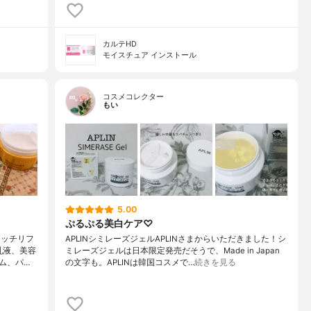
カルテHD
モイスチュア インストール
コスメコレクター
もい
5.00
ぷるぷる美白ケア♡
リッチリフ
APLINシミレーズジェルAPLINさまからいただきました！シ
乳液、美容
ミレーズジェルは日本限定発売だそうで、Made in Japan
ム、パ…
の文字も。APLINは韓国コスメで…
続きを見る