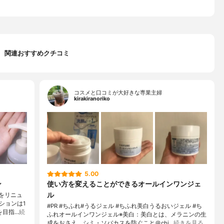
関連おすすめクチコミ
コスメと口コミが大好きな専業主婦
kirakiranoriko
5.00
ン
使い方を変えることができるオールインワンジェ
ル
ジをリニュ
ションは1
#PR #ちふれ#うるジェル #ちふれ美白うるおいジェル #ち
を目指…
続
ふれオールインワンジェル※美白：美白とは、メラニンの生
成をおさえ、シミ・ソバカスを防ぐこと＠chi…
続きを見る