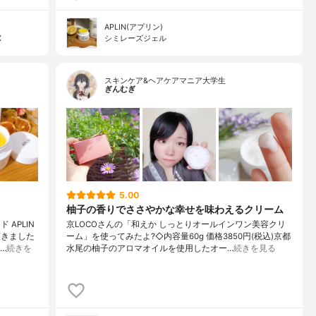
APLIN(アプリン)
X
シミレーズジェル
スキンケア&ヘアケアマニア大学生
ぎんむぎ
5.00
柚子の香りでささやかな幸せを味わえるクリーム
APLIN
京LOCOさんの「和えか しっとりオールインワン美容クリ
頂きました
ーム」を使ってみたよ?◇内容量60g 価格3850円(税込)京都
…
続きを
水尾の柚子のアロマオイルを使用したオー…
続きを見る