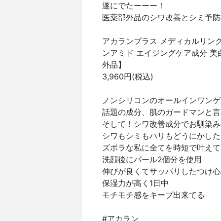
遂にでたーーー！
医薬部外品のシワ改善とシミ予防
アカランプラス メディカルリンク
ンアミド エイジングケア成分 美
外品】
3,960円(税込)
ノンシリコンのオールインワンゲ
話題の成分、肌のガードマンと言
そして！シワ改善成分でお馴染み
シワもシミもハリもどうにかした
ズボラな私に全てを時短で叶えて
洗顔後にパール2個分を使用
伸びが良くてサッパリしたつけ心
保湿力が高く1日中
モチモチ感をキープ出来てる
#アカラン