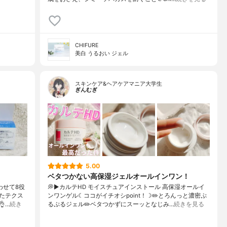
CHIFURE
美白 うるおい ジェル
スキンケア&ヘアケアマニア大学生
ぎんむぎ
5.00
ベタつかない高保湿ジェルオールインワン！
わせて8役
💭▶️カルテHD モイスチュアインストール 高保湿オールイ
たテクス
ンワンゲル☾ココがイチオシpoint！☽✏️とろんっと濃密ぷ
…
続き
るぷるジェル✏️ベタつかずにスーッとなじみ…
続きを見る