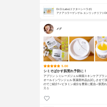
Dr.Ci:Labo(ドクターシーラボ)
アクアコラーゲンゲル エンリッチリフトE
メグ
5.00
シミそばかす肌荒れ予防に！
アプリン シミレーズジェル韓国スキンケアブランド 
オールインワンジェル 医薬部外品お試しさせて
のでご紹介?✓ビタミン成分を豊富に配合✓肌荒れ
見る