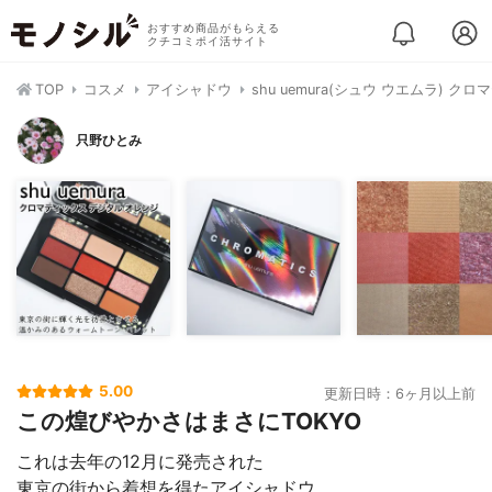
おすすめ商品がもらえる
クチコミポイ活サイト
TOP
コスメ
アイシャドウ
shu uemura(シュウ ウエムラ) ク
只野ひとみ
5.00
更新日時：6ヶ月以上前
この煌びやかさはまさにTOKYO
これは去年の12月に発売された
東京の街から着想を得たアイシャドウ。