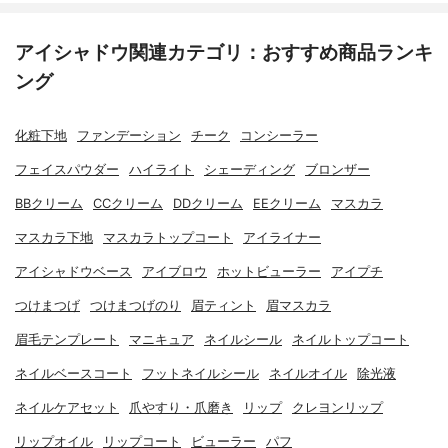
アイシャドウ関連カテゴリ：おすすめ商品ランキ
ング
化粧下地
ファンデーション
チーク
コンシーラー
フェイスパウダー
ハイライト
シェーディング
ブロンザー
BBクリーム
CCクリーム
DDクリーム
EEクリーム
マスカラ
マスカラ下地
マスカラトップコート
アイライナー
アイシャドウベース
アイブロウ
ホットビューラー
アイプチ
つけまつげ
つけまつげのり
眉ティント
眉マスカラ
眉毛テンプレート
マニキュア
ネイルシール
ネイルトップコート
ネイルベースコート
フットネイルシール
ネイルオイル
除光液
ネイルケアセット
爪やすり・爪磨き
リップ
クレヨンリップ
リップオイル
リップコート
ビューラー
パフ