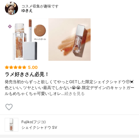
コスメ収集が趣味です
ゆきえ
5.00
ラメ好きさん必見！
発売当初からずっと欲しくてやっとGETした限定シェイクシャドウ🥺💓
色といい､ツヤといい最高でしかない😭😭.限定デザインのキャットガー
ルもめちゃくちゃ可愛いしオレ…
続きを見る
Fujiko(フジコ)
シェイクシャドウ SV