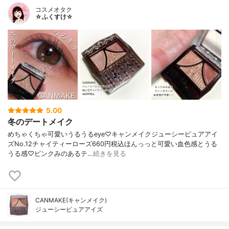
コスメオタク
☆ふくすけ☆
5.00
冬のデートメイク
めちゃくちゃ可愛いうるうるeye♡キャンメイクジューシーピュアアイ
ズNo.12チャイティーローズ660円税込ほんっっと可愛い血色感とうる
うる感♡ピンクみのあるテ…
続きを見る
CANMAKE(キャンメイク)
ジューシーピュアアイズ