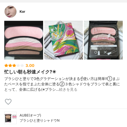
Kor
3.00
忙しい朝も秒速メイク?️✴️
ブラシひと塗りで3色グラデーションが決まる☝️使い方は簡単‼️①まぶ
たベースを指でまぶた全体に塗る②３色シャドウをブラシで表と裏に
とって、全体に広げる(※ブラシ…
続きを見る
AUBE(オーブ)
ブラシひと塗りシャドウN