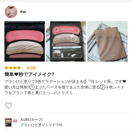
Kor
4.00
簡単❤️秒でアイメイク?
ブラシひと塗りで3色グラデーションが決まる☝️『15 レッド系』です❤️
使い方は簡単‼️①まぶたベースを指でまぶた全体に塗る②３色シャド
ウをブラシで表と裏にとっ…
続きを見る
AUBE(オーブ)
ブラシひと塗りシャドウN