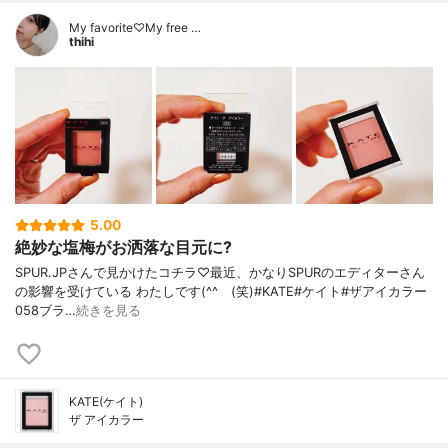
My favorite♡My free …
thihi
5.00
絶妙な塩梅がお洒落な目元に?
SPUR.JPさんで見かけたコチラ♡最近、かなりSPURのエディターさん
の影響を受けている わたしです(^^ゞ(笑)#KATE#ケイト#ザアイカラー
058ブラ…
続きを見る
KATE(ケイト)
ザ アイカラー