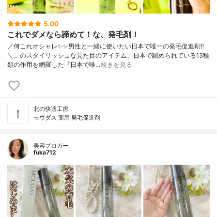
5.00
これでダメなら諦めて！な、発毛剤！
／何これオシャレ✨✨男性と一緒に使いたい日本で唯一の発毛促進剤‼︎
＼このスタイリッシュな見た目のアイテム、日本で認められている13種
類の作用を網羅した『日本で唯…
続きを見る
北の快適工房
モウダス 薬用 発毛促進剤
美容ブロガー
fuka712