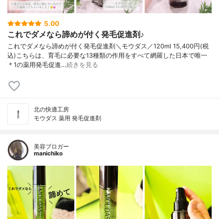
5.00
これでダメなら諦めが付く発毛促進剤♪
これでダメなら諦めが付く発毛促進剤＼モウダス／120ml 15,400円(税
込)こちらは、育毛に必要な13種類の作用をすべて網羅した日本で唯一
＊1の薬用発毛促進…
続きを見る
北の快適工房
モウダス 薬用 発毛促進剤
美容ブロガー
manichiko