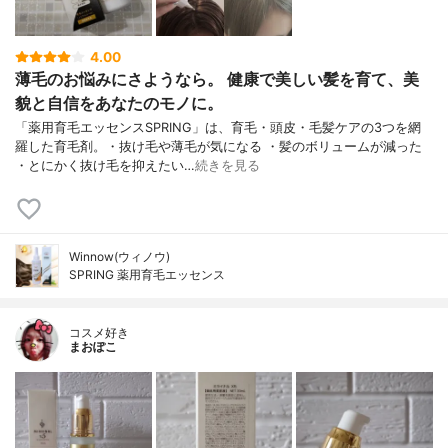
4.00
薄毛のお悩みにさようなら。 健康で美しい髪を育て、美
貌と自信をあなたのモノに。
「薬用育毛エッセンスSPRING」は、育毛・頭皮・毛髪ケアの3つを網
羅した育毛剤。・抜け毛や薄毛が気になる ・髪のボリュームが減った
・とにかく抜け毛を抑えたい…
続きを見る
Winnow(ウィノウ)
SPRING 薬用育毛エッセンス
コスメ好き
まおぽこ