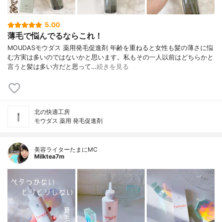
5.00
薄毛で悩んでるならこれ！
MOUDASモウダス 薬用発毛促進剤 年齢を重ねると女性も髪の薄さに悩
む方実は多いのではないかと思います。私もその一人以前はどちらかと
言うと髪は多い方だと思って…
続きを見る
北の快適工房
モウダス 薬用 発毛促進剤
美容ライターたまにMC
Milktea7m