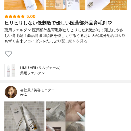
5.00
ヒリヒリしない低刺激で優しい医薬部外品育毛剤♡
薬用フエルダン 医薬部外品育毛剤ヒリヒリした刺激がなく頭皮にやさ
しい育毛剤！商品特徴☑頭皮を優しく守るうるおい天然成分配合☑天然
もずく由来フコイダンをたっぷり配…
続きを見る
LIMU VEIL(リムヴェール)
薬用フエルダン
会社員 / 美容モニター
みこ