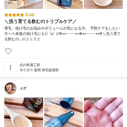
5.00
＼洗う育てる飲むのトリプルケア／
薄毛・抜け毛のお悩みやボリュームが気になる方、 予防ケアをしたい
方へ🔆産後の抜け毛にも\( ´ω` )/✼••┈┈┈┈••✼••┈┈┈┈••✼＼洗う育て
る飲むの…
続きを見る
北の快適工房
モウダス 薬用 発毛促進剤
メグ