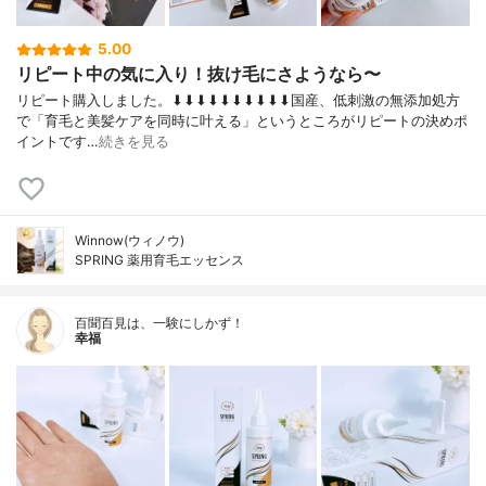
5.00
リピート中の気に入り！抜け毛にさようなら〜
リピート購入しました。⬇︎⬇︎⬇︎⬇︎⬇︎⬇︎⬇︎⬇︎⬇︎⬇︎国産、低刺激の無添加処方
で「育毛と美髪ケアを同時に叶える」というところがリピートの決めポ
イントです…
続きを見る
Winnow(ウィノウ)
SPRING 薬用育毛エッセンス
百聞百見は、一験にしかず！
幸福