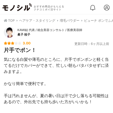
おすすめ商品がもらえる
クチコミポイ活サイト
TOP
ヘアケア・スタイリング
増毛パウダー
ビューナ ポンでふ
KAMI結 代表 / 統合美容コンサルト / 医療美容師
眞子 桂子
3.00
更新日時：6ヶ月以上前
片手でポン！
気になる白髪や薄毛のところに、片手でポンポンと軽く当
てるだけでカバーができて、忙しい朝もバタバタせずに済
みますよ。
かなり簡単で便利です。
手は汚れませんが、夏の暑い日は汗で少し落ちる可能性は
あるので、外出先でも持ち歩いた方がいいかも！