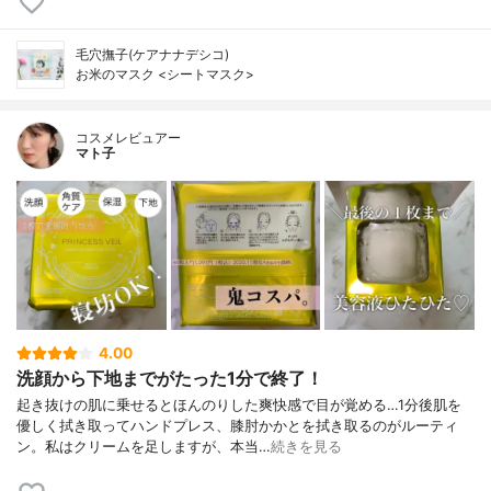
毛穴撫子(ケアナナデシコ)
お米のマスク <シートマスク>
コスメレビュアー
マト子
4.00
洗顔から下地までがたった1分で終了！
起き抜けの肌に乗せるとほんのりした爽快感で目が覚める…1分後肌を
優しく拭き取ってハンドプレス、膝肘かかとを拭き取るのがルーティ
ン。私はクリームを足しますが、本当…
続きを見る