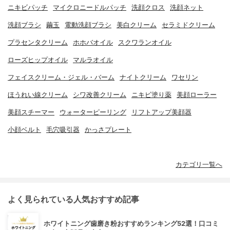
ニキビパッチ
マイクロニードルパッチ
洗顔クロス
洗顔ネット
洗顔ブラシ
繭玉
電動洗顔ブラシ
美白クリーム
セラミドクリーム
プラセンタクリーム
ホホバオイル
スクワランオイル
ローズヒップオイル
マルラオイル
フェイスクリーム・ジェル・バーム
ナイトクリーム
ワセリン
ほうれい線クリーム
シワ改善クリーム
ニキビ塗り薬
美顔ローラー
美顔スチーマー
ウォーターピーリング
リフトアップ美顔器
小顔ベルト
毛穴吸引器
かっさプレート
カテゴリ一覧へ
よく見られている人気おすすめ記事
ホワイトニング歯磨き粉おすすめランキング52選！口コミ