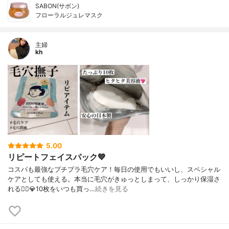
SABON(サボン)
フローラルジュレマスク
主婦
kh
5.00
リピートフェイスパック💙
コスパも最強なプチプラ毛穴ケア！毎日の使用でもいいし、スペシャル
ケアとしても使える。本当に毛穴がきゅっとしまって、しっかり保湿さ
れる🙆‍♀️💎10枚をいつも買っ…
続きを見る