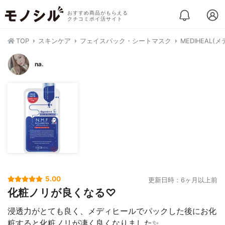
おすすめ商品がもらえる
クチコミポイ活サイト
TOP
スキンケア
フェイスパック・シートマスク
MEDIHEAL(
na.
5.00
更新日時：6ヶ月以上前
化粧ノリが良くなる♡
浸透力がとても良く、メディヒールでパックした後にお化
粧すると化粧ノリが凄く良くなりました✨