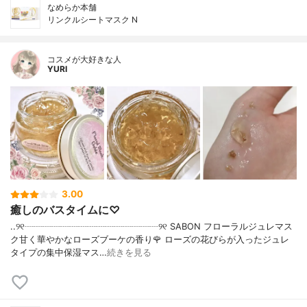
なめらか本舗
リンクルシートマスク N
コスメが大好きな人
YURI
3.00
癒しのバスタイムに♡
..୨୧┈┈┈┈┈┈┈┈┈┈┈┈┈┈┈୨୧ SABON フローラルジュレマス
ク甘く華やかなローズブーケの香り🌹 ローズの花びらが入ったジュレ
タイプの集中保湿マス…
続きを見る