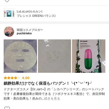
LuLuLun(ルルルン)
プレシャス GREEN(バランス)
韓国コスメブロガー
puchirieko
4.00
鎮静効果だけでなく保湿もバツグン！╰(*´︶`*)╯
ドクターズコスメ【Dr.Jart+】の「シカペアシリーズ」のシートパック
です！皮膚修復効果が期待できる［ツボクサエキス配合］で、炎症抑制
効果・美白効果も！赤みの…
続きを見る