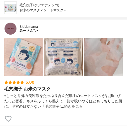
毛穴撫子(ケアナナデシコ)
お米のマスク <シートマスク>
3kidsmama
みーさん¨̮⸝⋆
5.00
毛穴撫子 お米のマスク
◉しっとり弾力美容液をたっぷり含んだ厚手のシートマスクがお肌にぴ
たっと密着。キメをふっくら整えて、指が吸いつくほどもっちりした肌
に。毛穴の目立たない「毛穴無子(…
続きを見る