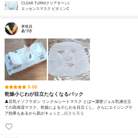
CLEAR TURN(クリアターン)
エッセンスマスク ビタミンC
事務員
あづさ
5.00
乾燥小じわが目立たなくなるパック
👤豆乳イソフラボン リンクルシートマスク とは↳濃密ジェル乳液仕立
ての高保湿マスク。乾燥による小じわを目立くし、さらにエイジングケ
ア効果もあるから肌がキュッと…
続きを見る