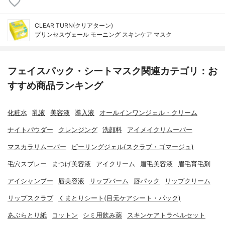
CLEAR TURN(クリアターン)
プリンセスヴェール モーニング スキンケア マスク
フェイスパック・シートマスク関連カテゴリ：お
すすめ商品ランキング
化粧水
乳液
美容液
導入液
オールインワンジェル・クリーム
ナイトパウダー
クレンジング
洗顔料
アイメイクリムーバー
マスカラリムーバー
ピーリングジェル(スクラブ・ゴマージュ)
毛穴スプレー
まつげ美容液
アイクリーム
眉毛美容液
眉毛育毛剤
アイシャンプー
唇美容液
リップバーム
唇パック
リップクリーム
リップスクラブ
くまとりシート(目元ケアシート・パック)
あぶらとり紙
コットン
シミ用飲み薬
スキンケアトラベルセット