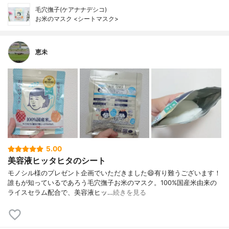
毛穴撫子(ケアナナデシコ)
お米のマスク <シートマスク>
恵未
5.00
美容液ヒッタヒタのシート
モノシル様のプレゼント企画でいただきました😄有り難うございます！
誰もが知っているであろう毛穴撫子お米のマスク。100%国産米由来の
ライスセラム配合で、美容液ヒッ…
続きを見る