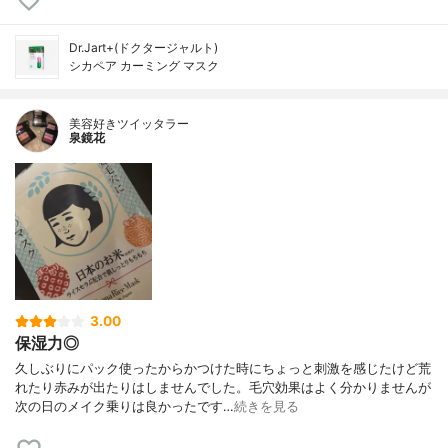
Dr.Jart+(ドクタージャルト)
シカペア カーミング マスク
美容好きツイッタラー
泉鏡花
3.00
保湿力◎
久しぶりにパック使ったからかつけた時にちょっと刺激を感じたけど荒
れたり赤みが出たりはしませんでした。毛穴効果はよく分かりませんが
次の日のメイク乗りは良かったです…
続きを見る