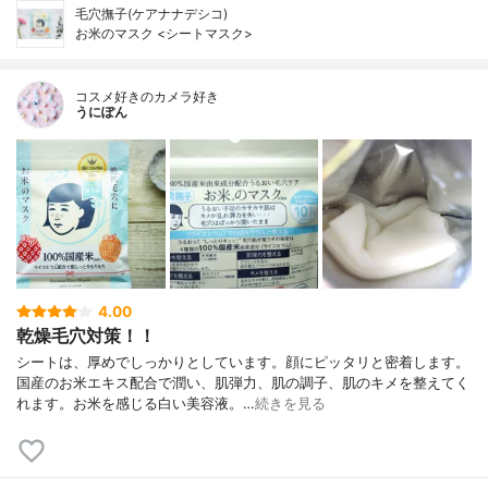
毛穴撫子(ケアナナデシコ)
お米のマスク <シートマスク>
コスメ好きのカメラ好き
うにぽん
4.00
乾燥毛穴対策！！
シートは、厚めでしっかりとしています。顔にピッタリと密着します。
国産のお米エキス配合で潤い、肌弾力、肌の調子、肌のキメを整えてく
れます。お米を感じる白い美容液。…
続きを見る