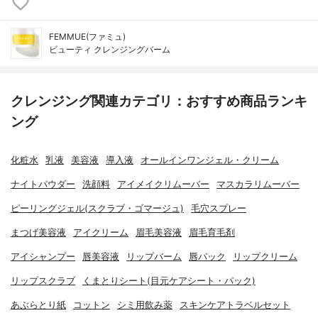
FEMMUE(ファミュ)
ビューティ クレンジングバーム
クレンジング関連カテゴリ：おすすめ商品ランキ
ング
化粧水
乳液
美容液
導入液
オールインワンジェル・クリーム
ナイトパウダー
洗顔料
アイメイクリムーバー
マスカラリムーバー
ピーリングジェル(スクラブ・ゴマージュ)
毛穴スプレー
まつげ美容液
アイクリーム
眉毛美容液
眉毛育毛剤
アイシャンプー
唇美容液
リップバーム
唇パック
リップクリーム
リップスクラブ
くまとりシート(目元ケアシート・パック)
あぶらとり紙
コットン
シミ用飲み薬
スキンケアトラベルセット