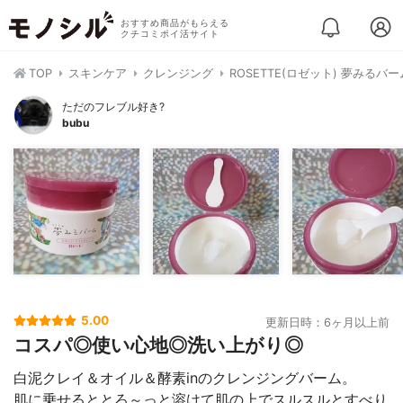
おすすめ商品がもらえる
クチコミポイ活サイト
TOP
スキンケア
クレンジング
ROSETTE(ロゼット) 夢みる
ただのフレブル好き?
bubu
5.00
更新日時：6ヶ月以上前
コスパ◎使い心地◎洗い上がり◎
白泥クレイ＆オイル＆酵素inのクレンジングバーム。
肌に乗せるととろ～っと溶けて肌の上でスルスルとすべり