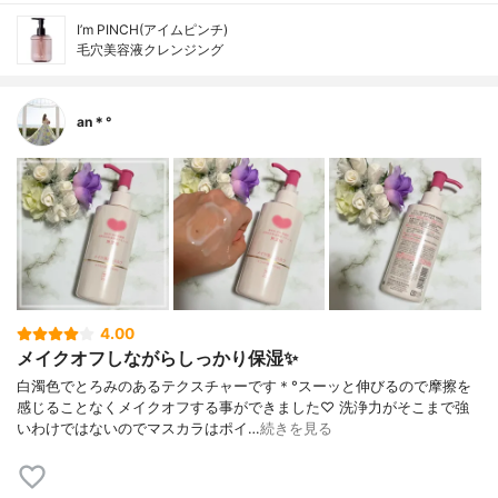
I’m PINCH(アイムピンチ)
毛穴美容液クレンジング
an＊°
4.00
メイクオフしながらしっかり保湿✨
白濁色でとろみのあるテクスチャーです＊°スーッと伸びるので摩擦を
感じることなくメイクオフする事ができました♡ 洗浄力がそこまで強
いわけではないのでマスカラはポイ…
続きを見る