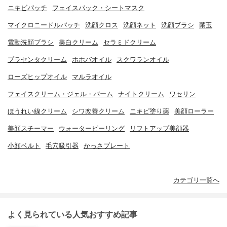
ニキビパッチ
フェイスパック・シートマスク
マイクロニードルパッチ
洗顔クロス
洗顔ネット
洗顔ブラシ
繭玉
電動洗顔ブラシ
美白クリーム
セラミドクリーム
プラセンタクリーム
ホホバオイル
スクワランオイル
ローズヒップオイル
マルラオイル
フェイスクリーム・ジェル・バーム
ナイトクリーム
ワセリン
ほうれい線クリーム
シワ改善クリーム
ニキビ塗り薬
美顔ローラー
美顔スチーマー
ウォーターピーリング
リフトアップ美顔器
小顔ベルト
毛穴吸引器
かっさプレート
カテゴリ一覧へ
よく見られている人気おすすめ記事