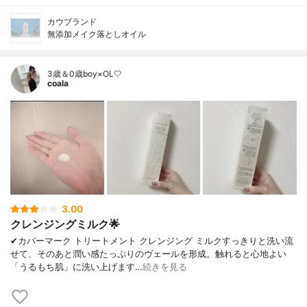
カウブランド
無添加メイク落としオイル
3歳＆0歳boy×OL🤍
coala
3.00
クレンジングミルク🌟
✔︎カバーマーク トリートメント クレンジング ミルクすっきりと洗い流
せて、そのあと潤い感たっぷりのヴェールを形成。触れると心地よい
「うるもち肌」に洗い上げます…
続きを見る