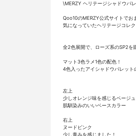
\MERZY ヘリテージシャドウパレッ
Qoo10のMERZY公式サイト
気になっていたヘリテージコレク
全2色展開で、ローズ系のSP2を
マット3色ラメ1色の配色！
4色入ったアイシャドウパレット
左上
少しオレンジ味を感じるベージュ
肌馴染みのいいベースカラー
右上
ヌードピンク
少し青みを感じました！