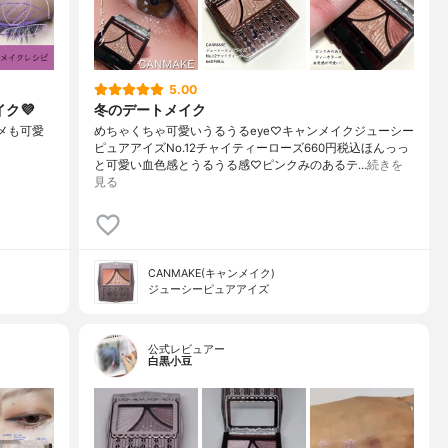
5.00
ク💜
冬のデートメイク
ラメも可愛
めちゃくちゃ可愛いうるうるeye♡キャンメイクジューシー
ピュアアイズNo.12チャイティーローズ660円税込ほんっっ
と可愛い血色感とうるうる感♡ピンクみのあるテ…
続きを
見る
CANMAKE(キャンメイク)
ジューシーピュアアイズ
公式レビュアー
白黒小豆