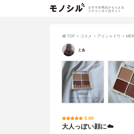
おすすめ商品がもらえる
クチコミポイ活サイト
TOP
コスメ
アイシャドウ
ME
とあ
5.00
大人っぽい顔に☁️