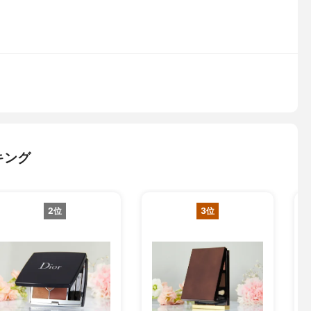
ト
キング
2位
3位