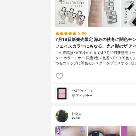
5.00
7月19日新発売限定 深みの秋冬に闇色モ
フェイスカラーにもなる、光と影のザ ア
この投稿はKATE様のＰＲです7月19日新発売リ
ター カラートナー 限定1色＜色番＞EX-3 闇色モ
つものリップに闇色モンスターをプラスする…
続
KATE(ケイト)
ザ アイカラー
社会人
yuna