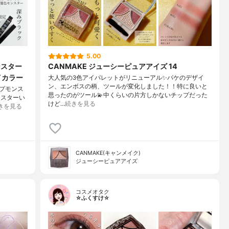
5.00
ンスター
CANMAKE ジューシーピュアアイズ 14
イカラー
大人気の3色アイパレットがリニューアル✨パケのデザイ
ン、エンボスの柄、ツールが変化しました！！特に良いと
ップモンス
思ったのがツール💫中くらいの片方しかないチップだった
ンスターい
けど…
続きを見る
きを見る
CANMAKE(キャンメイク)
ジューシーピュアアイズ
コスメオタク
☆ふくすけ☆