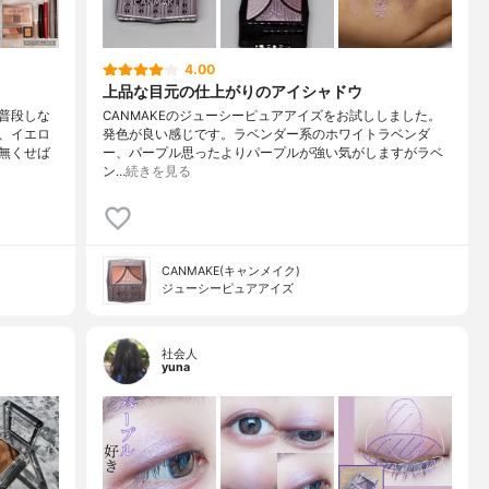
4.00
上品な目元の仕上がりのアイシャドウ
普段しな
CANMAKEのジューシーピュアアイズをお試ししました。
、イエロ
発色が良い感じです。ラベンダー系のホワイトラベンダ
無くせば
ー、パープル思ったよりパープルが強い気がしますがラベ
ン…
続きを見る
CANMAKE(キャンメイク)
ジューシーピュアアイズ
社会人
yuna