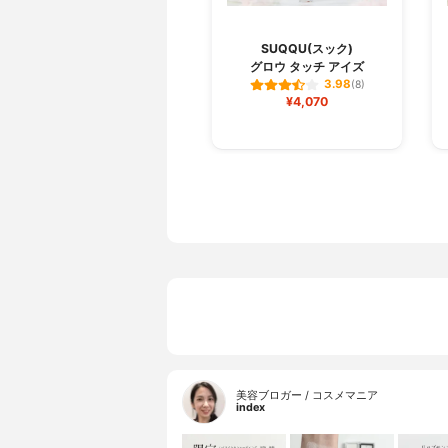
SUQQU(スック)
グロウ タッチ アイズ
3.98
(8)
¥4,070
美容ブロガー / コスメマニア
index