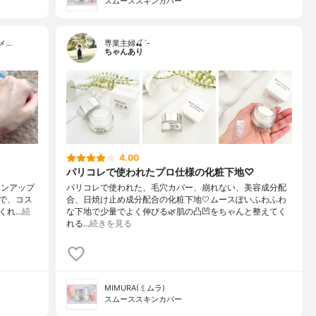
スムーススキンカバー
メ…
専業主婦🍒´-
ちゃんあり
4.00
パリコレで使われたプロ仕様の化粧下地♡
ーンアップ
パリコレで使われた、毛穴カバー、崩れない、美容成分配
で、コス
合、日焼け止め成分配合の化粧下地🤍ムースぽいふわふわ
くれ…
続
な下地で少量でよく伸びる🌿肌の凸凹をちゃんと整えてく
れる…
続きを見る
MIMURA(ミムラ)
スムーススキンカバー