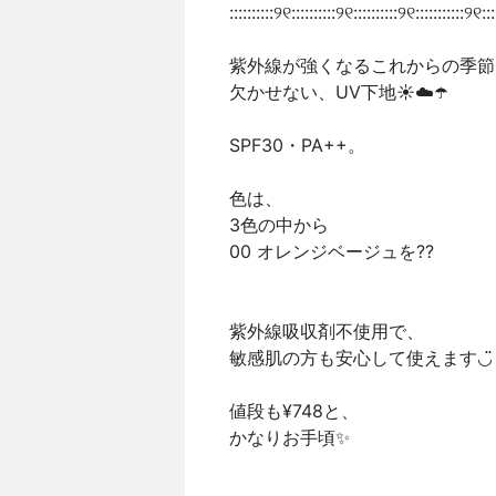
::::::::::୨୧::::::::::୨୧::::::::::୨୧:::::::::::୨୧::::
紫外線が強くなるこれからの季節
欠かせない、UV下地☀️☁️☂️
SPF30・PA++。
色は、
3色の中から
00 オレンジベージュを??
紫外線吸収剤不使用で、
敏感肌の方も安心して使えます◡̈
値段も¥748と、
かなりお手頃✨