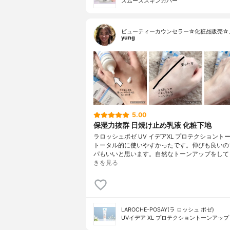
スムーススキンカバー
ビューティーカウンセラー☆化粧品販売☆
yung
5.00
保湿力抜群 日焼け止め乳液 化粧下地
ラロッシュポゼ UV イデアXL プロテクショント
トータル的に使いやすかったです。伸びも良いの
パもいいと思います。自然なトーンアップをして
きを見る
LAROCHE-POSAY(ラ ロッシュ ポゼ)
UVイデア XL プロテクショントーンアップ