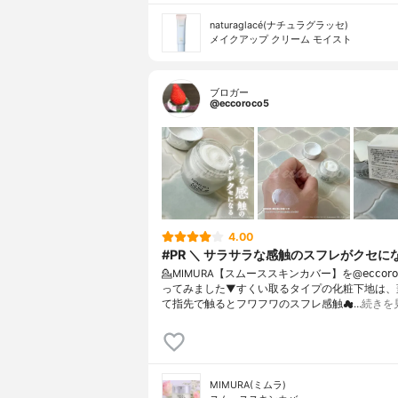
naturaglacé(ナチュラグラッセ)
メイクアップ クリーム モイスト
ブロガー
@eccoroco5
4.00
#PR ＼ サラサラな感触のスフレがクセに
💁MIMURA【スムーススキンカバー】を@𝖾𝖼𝖼𝗈𝗋𝗈𝖼
ってみました⁡⁡▼⁡すくい取るタイプの化粧下地は
て指先で触るとフワフワのスフレ感触☁…
続きを
MIMURA(ミムラ)