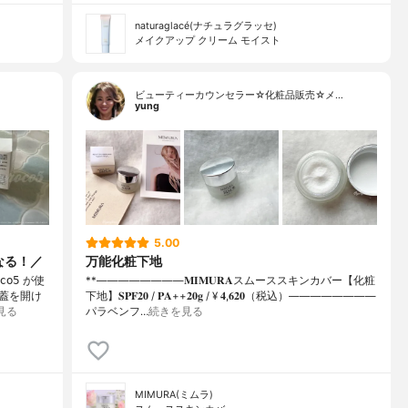
naturaglacé(ナチュラグラッセ)
メイクアップ クリーム モイスト
ビューティーカウンセラー☆化粧品販売☆メ…
yung
5.00
なる！／
万能化粧下地
𝗈𝟧 が使
**⁡⁡⁡————————⁡𝐌𝐈𝐌𝐔𝐑𝐀スムーススキンカバー【化粧
、蓋を開け
下地】𝐒𝐏𝐅𝟐𝟎 / 𝐏𝐀++⁡𝟐𝟎𝐠 / ¥ 𝟒,𝟔𝟐𝟎（税込）⁡————————
見る
パラベンフ…
続きを見る
MIMURA(ミムラ)