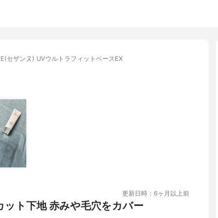
NE(セザンヌ) UVウルトラフィットベースEX
更新日時：6ヶ月以上前
カット下地 赤みや毛穴をカバー