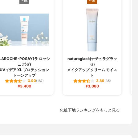
LAROCHE-POSAY(ラ ロッシ
naturaglacé(ナチュラグラッ
ュ ポゼ)
セ)
U
UVイデア XL プロテクション
メイクアップ クリーム モイス
トーンアップ
ト
3.90
3.89
(187)
(35)
¥3,400
¥3,080
化粧下地ランキングをもっと見る