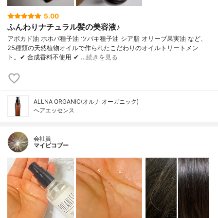
5.00
ふんわりナチュラル髪の美容液♪
アボカド油 ホホバ種子油 ツバキ種子油 シア脂 オリーブ果実油 など、
25種類の天然植物オイルで作られたこだわりのオイルトリートメン
ト。✔ 合成香料不使用 ✔ …
続きを見る
ALLNA ORGANIC(オルナ オーガニック)
ヘアエッセンス
会社員
マイピコブー