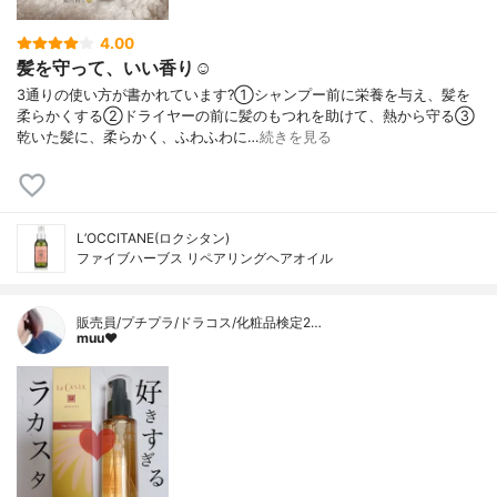
4.00
髪を守って、いい香り☺️
3通りの使い方が書かれています?⁡①シャンプー前に栄養を与え、髪を
柔らかくする②ドライヤーの前に髪のもつれを助けて、熱から守る③
乾いた髪に、柔らかく、ふわふわに…
続きを見る
L’OCCITANE(ロクシタン)
ファイブハーブス リペアリングヘアオイル
販売員/プチプラ/ドラコス/化粧品検定2…
muu❤︎