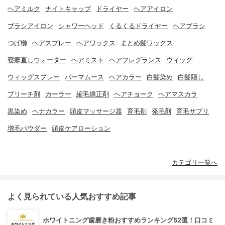
ヘアミルク
ナイトキャップ
ドライヤー
ヘアアイロン
ブラシアイロン
シャワーヘッド
くるくるドライヤー
ヘアブラシ
つげ櫛
ヘアスプレー
ヘアワックス
まとめ髪ワックス
寝癖直しウォーター
ヘアミスト
ヘアフレグランス
ウィッグ
ウィッグスプレー
パーマムース
ヘアカラー
白髪染め
白髪隠し
ブリーチ剤
カーラー
縮毛矯正剤
ヘアチョーク
ヘアマスカラ
黒染め
ヘナカラー
頭皮マッサージ器
育毛剤
発毛剤
育毛サプリ
増毛パウダー
頭皮ケアローション
カテゴリ一覧へ
よく見られている人気おすすめ記事
ホワイトニング歯磨き粉おすすめランキング52選！口コミ