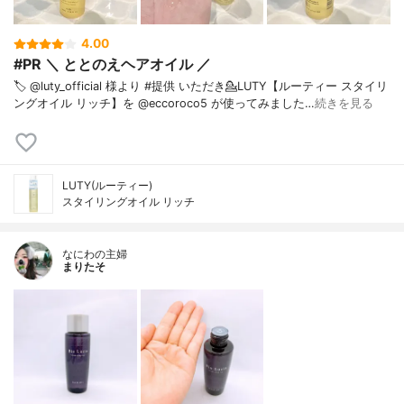
4.00
#PR ＼ ととのえヘアオイル ／
🏷️ @luty_official 様より #提供 いただき⁡💁LUTY【ルーティー スタイリ
ングオイル リッチ】を @eccoroco5 が使ってみました⁡⁡…
続きを見る
LUTY(ルーティー)
スタイリングオイル リッチ
なにわの主婦
まりたそ