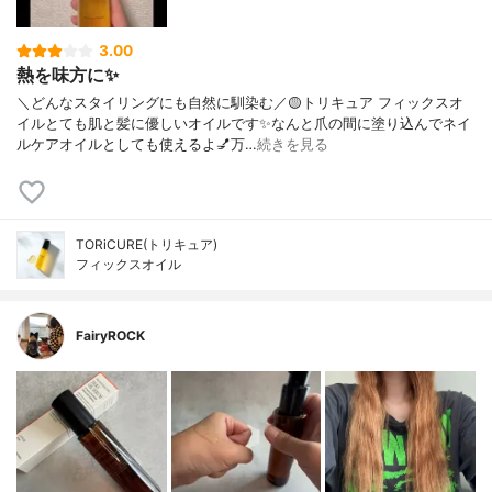
3.00
熱を味方に✨
＼どんなスタイリングにも自然に馴染む／🟡トリキュア フィックスオ
イルとても肌と髪に優しいオイルです✨なんと爪の間に塗り込んでネイ
ルケアオイルとしても使えるよ💅万…
続きを見る
TORiCURE(トリキュア)
フィックスオイル
FairyROCK