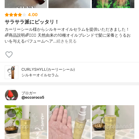
4.00
サラサラ派にピッタリ！
カーリーシール様からシルキーオイルセラムを提供いただきました！
🌈商品説明🌈💇🏻‍♀️ 天然由来の10種オイルブレンドで髪に栄養とうるお
いを与えるパフュームヘア…
続きを見る
CURLYSHYLL(カーリーシール)
シルキーオイルセラム
ブロガー
@eccoroco5