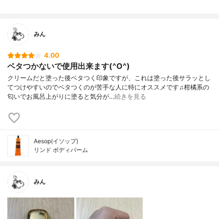
みん
4.00
ベタつかないで使用出来ます(^O^)
クリームだと塗った後ベタつく印象ですが、これは塗った後サラッとし
てつけやすいのでベタつくのが苦手な人に特にオススメです♫柑橘系の
匂いでお風呂上がりに塗ると気分が…
続きを見る
Aesop(イソップ)
リンド ボディバーム
みん