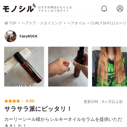
おすすめ商品がもらえる
クチコミポイ活サイト
TOP
ヘアケア・スタイリング
ヘアオイル
CURLYSHYLL(カ
FairyROCK
4.00
更新日時：6ヶ月以上前
サラサラ派にピッタリ！
カーリーシール様からシルキーオイルセラムを提供いただ
きました！