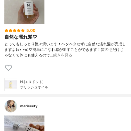
5.00
自然な濡れ髪♡
とってもしっとり艶々潤います！ベタベタせずに自然な濡れ髪が完成し
ますよ(๑• •๑)♡︎簡単にこなれ感が出すごとができます！髪の毛だけじ
ゃなくて体にも使えるので…
続きを見る
N.(エヌドット)
ポリッシュオイル
marieeety