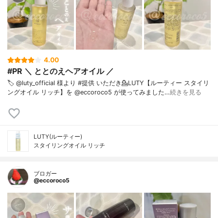
4.00
#PR ＼ ととのえヘアオイル ／
🏷️ @luty_official 様より #提供 いただき⁡💁LUTY【ルーティー スタイリ
ングオイル リッチ】を @eccoroco5 が使ってみました⁡⁡…
続きを見る
LUTY(ルーティー)
スタイリングオイル リッチ
ブロガー
@eccoroco5