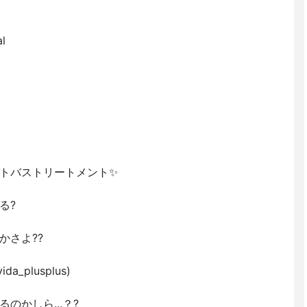
l
トバストリートメント✨
る?
かさよ??
_plusplus)
のかしら...？?