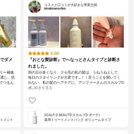
コスメと口コミが大好きな専業主婦
kirakiranoriko
5.00
でダメ
『おとな髪診断』でへなっとさんタイプと診断さ
れました。
リー補修
雨の日が多くなり、クセ毛の私の髪は、うねうねとして、
浸透し、切
毎日のスタイリングが大変です…！！言うことを聞いてく
でつるん
れない、私の髪のヘアケアに、アンファーさんのスカルプD
ボ…
続きを見る
SCALP D BEAUTÉ(スカルプD ボーテ)
ートメント
薬用トリートメントパック ボリュームタイプ