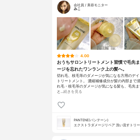
会社員 / 美容モニター
みこ
4.00
おうちサロントリートメント習慣で毛先ま
ージを忘れたワンランク上の髪へ。
切れ毛、枝毛等のダメージが気になる方用のデイ
トリートメント。 濃縮補修成分が髪の内部まで
れ毛・枝毛等のダメージが気になる髪も、毛先ま
と…
続きを見る
PANTENE(パンテーン)
エクストラダメージリペア 洗い流すトリ