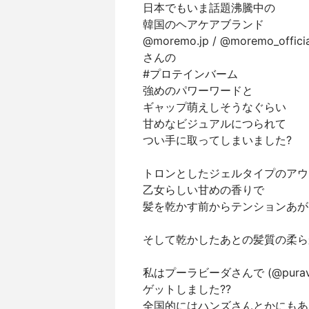
日本でもいま話題沸騰中の
韓国のヘアケアブランド
@moremo.jp / @moremo_officia
さんの
#プロテインバーム
強めのパワーワードと
ギャップ萌えしそうなぐらい
甘めなビジュアルにつられて
つい手に取ってしまいました?
トロンとしたジェルタイプのアウ
乙女らしい甘めの香りで
髪を乾かす前からテンションあが
そして乾かしたあとの髪質の柔ら
私はプーラビーダさんで (@puravida
ゲットしました??
全国的にはハンズさんとかにもある