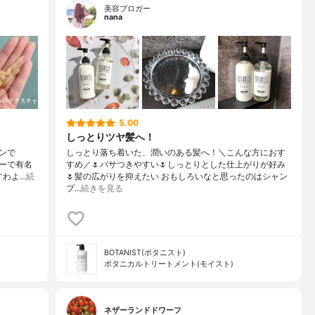
美容ブロガー
nana
5.00
しっとりツヤ髪へ！
ンで
しっとり落ち着いた、潤いのある髪へ！＼こんな方におす
ーで有名
すめ／🌷パサつきやすい🌷しっとりとした仕上がりが好み
すわよ…
続
🌷髪の広がりを抑えたい おもしろいなと思ったのはシャン
プ…
続きを見る
BOTANIST(ボタニスト)
ボタニカルトリートメント(モイスト)
ネザーランドドワーフ