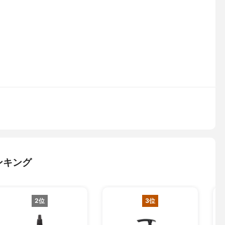
ンキング
2位
3位