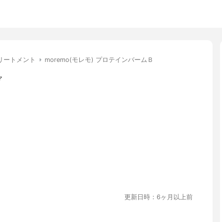
リートメント
moremo(モレモ) プロテインバームＢ
マ
更新日時：6ヶ月以上前