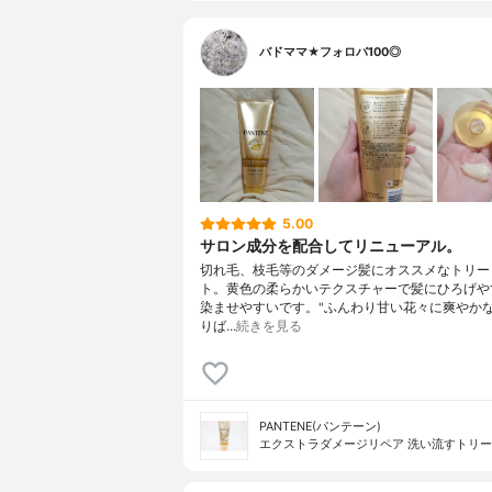
バドママ★フォロバ100◎
5.00
サロン成分を配合してリニューアル。
切れ毛、枝毛等のダメージ髪にオススメなトリー
ト。黄色の柔らかいテクスチャーで髪にひろげや
染ませやすいです。"ふんわり甘い花々に爽やか
りば…
続きを見る
PANTENE(パンテーン)
エクストラダメージリペア 洗い流すトリ