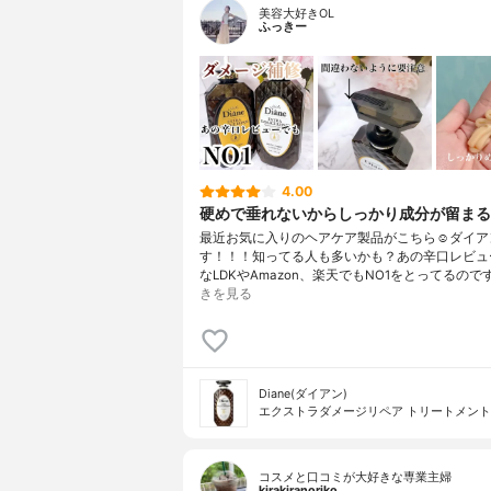
美容大好きOL
ふっきー
4.00
硬めで垂れないからしっかり成分が留まる
最近お気に入りのヘアケア製品がこちら☺️ダイア
す！！！知ってる人も多いかも？あの辛口レビュ
なLDKやAmazon、楽天でもNO1をとってるので
きを見る
Diane(ダイアン)
エクストラダメージリペア トリートメント
コスメと口コミが大好きな専業主婦
kirakiranoriko