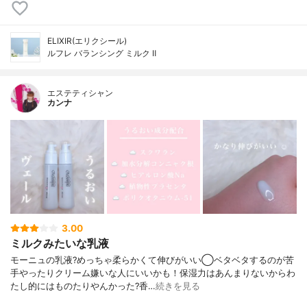
ELIXIR(エリクシール)
ルフレ バランシング ミルク Ⅱ
エステティシャン
カンナ
3.00
ミルクみたいな乳液
モーニュの乳液?めっちゃ柔らかくて伸びがいい◯ベタベタするのが苦
手やったりクリーム嫌いな人にいいかも！保湿力はあんまりないからわ
たし的にはものたりやんかった?香…
続きを見る