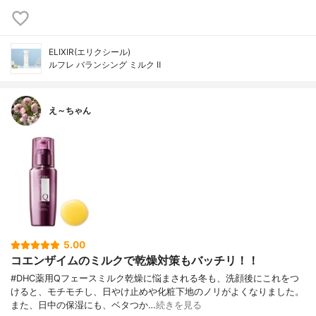
ELIXIR(エリクシール)
ルフレ バランシング ミルク Ⅱ
え～ちゃん
5.00
コエンザイムのミルクで乾燥対策もバッチリ！！
#DHC薬用Qフェースミルク乾燥に悩まされる冬も、洗顔後にこれをつ
けると、モチモチし、日やけ止めや化粧下地のノリがよくなりました。
また、日中の保湿にも、ベタつか…
続きを見る