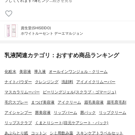
プしてくれます?薄ピンク…
続きを見る
資生堂(SHISEIDO)
ホワイトルーセント デーエマルジョン
乳液関連カテゴリ：おすすめ商品ランキング
化粧水
美容液
導入液
オールインワンジェル・クリーム
ナイトパウダー
クレンジング
洗顔料
アイメイクリムーバー
マスカラリムーバー
ピーリングジェル(スクラブ・ゴマージュ)
毛穴スプレー
まつげ美容液
アイクリーム
眉毛美容液
眉毛育毛剤
アイシャンプー
唇美容液
リップバーム
唇パック
リップクリーム
リップスクラブ
くまとりシート(目元ケアシート・パック)
あぶらとり紙
コットン
シミ用飲み薬
スキンケアトラベルセット