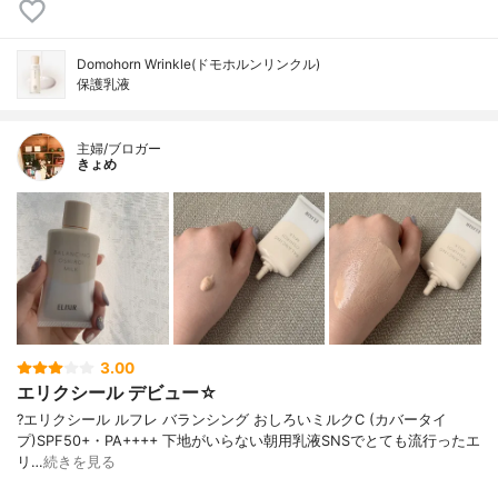
Domohorn Wrinkle(ドモホルンリンクル)
保護乳液
主婦/ブロガー
きょめ
3.00
エリクシール デビュー☆
?エリクシール ルフレ バランシング おしろいミルクC (カバータイ
プ)SPF50+・PA++++ 下地がいらない朝用乳液SNSでとても流行ったエ
リ…
続きを見る