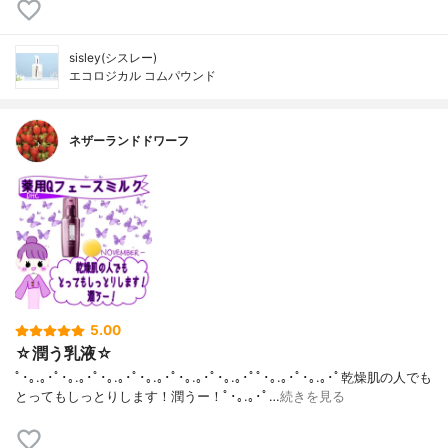
sisley(シスレー)
エコロジカル コムパウンド
ネザーランドドワーフ
5.00
☆潤う乳液☆
ﾟ･｡.｡･ﾟ･｡.｡･ﾟ･｡.｡･ﾟ･｡.｡･ﾟ･｡.｡･ﾟ･｡.｡･ﾟﾟ･｡.｡･ﾟ･｡.｡･ﾟ乾燥肌の人でも
とってもしっとりします！潤うー！ﾟ･｡.｡･ﾟ…
続きを見る