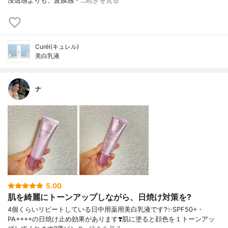
浸透感よりも、皮膜感・…
続きを見る
Curél(キュレル)
美白乳液
ナ
5.00
肌を綺麗にトーンアップしながら、日焼け対策を?
4個くらいリピートしている日中用薬用美白乳液です?✨SPF50+・
PA++++の日焼け止め効果があります❣️肌に塗ると顔色を１トーンアッ