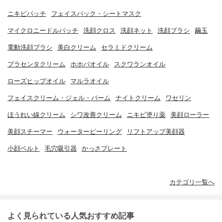
ニキビパッチ
フェイスパック・シートマスク
マイクロニードルパッチ
洗顔クロス
洗顔ネット
洗顔ブラシ
繭玉
電動洗顔ブラシ
美白クリーム
セラミドクリーム
プラセンタクリーム
ホホバオイル
スクワランオイル
ローズヒップオイル
マルラオイル
フェイスクリーム・ジェル・バーム
ナイトクリーム
ワセリン
ほうれい線クリーム
シワ改善クリーム
ニキビ塗り薬
美顔ローラー
美顔スチーマー
ウォーターピーリング
リフトアップ美顔器
小顔ベルト
毛穴吸引器
かっさプレート
カテゴリ一覧へ
よく見られている人気おすすめ記事