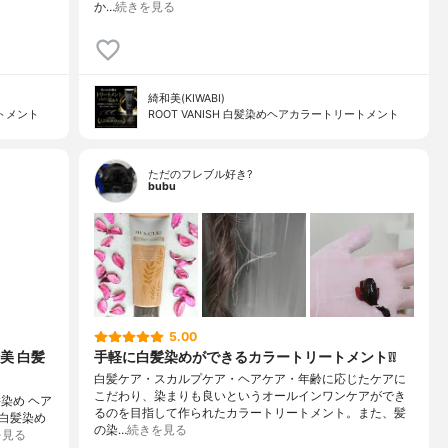
か…
続きを見る
綺和美(KIWABI)
ートメント
ROOT VANISH 白髪染めヘアカラートリートメント
ただのフレブル好き?
bubu
5.00
美 白髪
手軽に白髪染めができるカラートリートメント❕❕
白髪ケア・スカルプケア・ヘアケア・年齢に応じたケアに
こだわり、染まりも良いというオールインワンケアができ
染め ヘア
るのを目指して作られたカラートリートメント。また、髪
美白髪染め
の染…
続きを見る
を見る