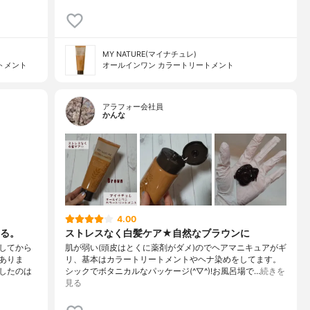
MY NATURE(マイナチュレ)
ートメント
オールインワン カラートリートメント
アラフォー会社員
かんな
4.00
る。
ストレスなく白髪ケア★自然なブラウンに
してから
肌が弱い(頭皮はとくに薬剤がダメ)のでヘアマニキュアがギ
ありま
リ、基本はカラートリートメントやヘナ染めをしてます。
したのは
シックでボタニカルなパッケージ(^▽^)!お風呂場で…
続きを
見る