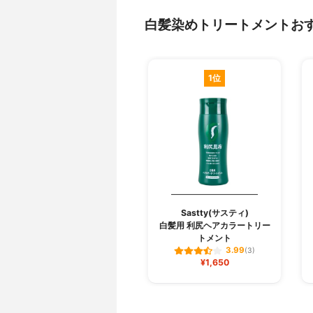
白髪染めトリートメントお
1位
Sastty(サスティ)
白髪用 利尻ヘアカラートリー
トメント
3.99
(3)
¥1,650