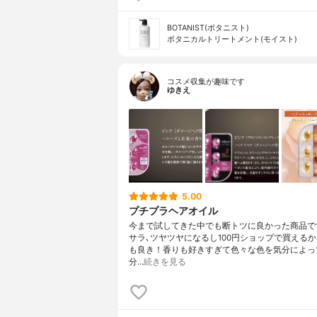
BOTANIST(ボタニスト)
ボタニカルトリートメント(モイスト)
コスメ収集が趣味です
ゆきえ
5.00
プチプラヘアオイル
今まで試してきた中でも断トツに良かった商品で
サラ､ツヤツヤになるし100円ショップで買える
も良き！香りも好きすぎて色々な色を気分によっ
分…
続きを見る