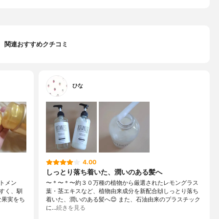
関連おすすめクチコミ
ひな
4.00
しっとり落ち着いた、潤いのある髪へ
トメン
〜＊〜＊〜約３０万種の植物から厳選されたレモングラス
すく、馴
葉・茎エキスなど、植物由来成分を新配合🙌しっとり落ち
な果実をち
着いた、潤いのある髪へ😊 また、石油由来のプラスチック
に…
続きを見る