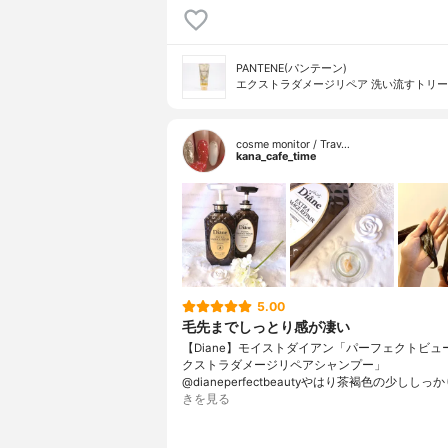
PANTENE(パンテーン)
エクストラダメージリペア 洗い流すトリ
cosme monitor / Trav…
kana_cafe_time
5.00
毛先までしっとり感が凄い
【Diane】モイストダイアン「パーフェクトビュ
クストラダメージリペアシャンプー」
@dianeperfectbeautyやはり茶褐色の少ししっ
きを見る