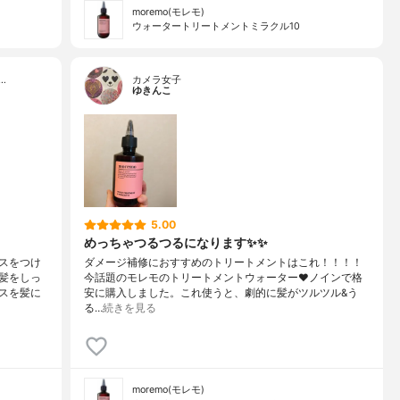
moremo(モレモ)
ウォータートリートメントミラクル10
…
カメラ女子
ゆきんこ
5.00
めっちゃつるつるになります✨✨
スをつけ
ダメージ補修におすすめのトリートメントはこれ！！！！
髪をしっ
今話題のモレモのトリートメントウォーター❤️ノインで格
スを髪に
安に購入しました。これ使うと、劇的に髪がツルツル&う
る…
続きを見る
moremo(モレモ)