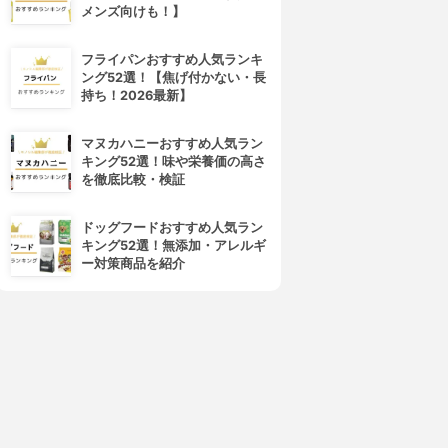
メンズ向けも！】
フライパンおすすめ人気ランキ
ング52選！【焦げ付かない・長
4位
5位
持ち！2026最新】
マヌカハニーおすすめ人気ラン
キング52選！味や栄養価の高さ
を徹底比較・検証
ドッグフードおすすめ人気ラン
キング52選！無添加・アレルギ
ー対策商品を紹介
MARU(マル)
Elujuda(エルジューダ)
トリートメント
エマルジョン+
3.92
3.91
(1)
(24)
¥2,090
¥1,829