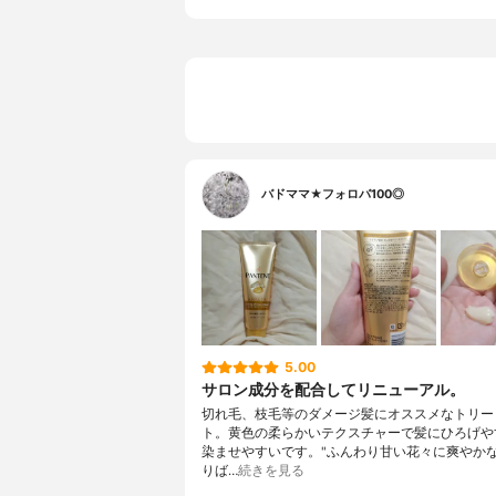
バドママ★フォロバ100◎
5.00
サロン成分を配合してリニューアル。
切れ毛、枝毛等のダメージ髪にオススメなトリー
ト。黄色の柔らかいテクスチャーで髪にひろげや
染ませやすいです。"ふんわり甘い花々に爽やか
りば…
続きを見る