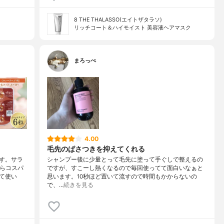
8 THE THALASSO(エイトザタラソ)
リッチコート＆ハイモイスト 美容液ヘアマスク
まろっぺ
4.00
毛先のぱさつきを抑えてくれる
す。サラ
シャンプー後に少量とって毛先に塗って手ぐしで整えるの
からコスパ
ですが、すこーし熱くなるので毎回使ってて面白いなぁと
て使い
思います。10秒ほど置いて流すので時間もかからないの
で、…
続きを見る