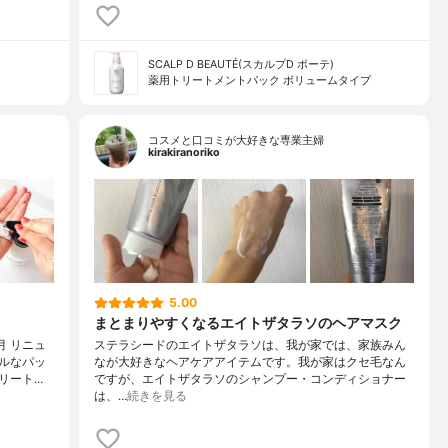
SCALP D BEAUTÉ(スカルプD ボーテ)
薬用トリートメントパック ボリュームタイプ
コスメと口コミが大好きな専業主婦
kirakiranoriko
5.00
まとまりやすくなるエイトザタラソのヘアマスク
月 リニュ
ステラシードのエイトザタラソは、我が家では、家族みん
ルなパッ
なが大好きなヘアケアアイテムです。我が家はクセ毛なん
リート…
ですが、エイトザタラソのシャンプー・コンディショナー
は、…
続きを見る