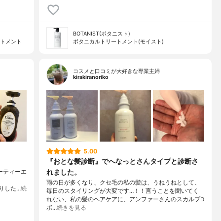
BOTANIST(ボタニスト)
ートメント
ボタニカルトリートメント(モイスト)
コスメと口コミが大好きな専業主婦
kirakiranoriko
5.00
『おとな髪診断』でへなっとさんタイプと診断さ
れました。
ーティーエ
雨の日が多くなり、クセ毛の私の髪は、うねうねとして、
かりした…
続
毎日のスタイリングが大変です…！！言うことを聞いてく
れない、私の髪のヘアケアに、アンファーさんのスカルプD
ボ…
続きを見る