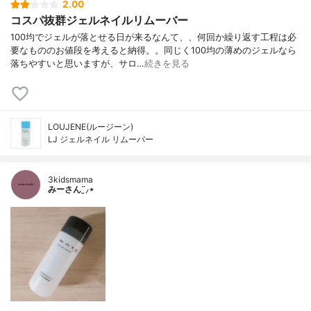
2.00
コスパ抜群ジェルネイルリムーバー
100均でジェルが落とせる日が来るなんて、、何回か繰り返す工程は必
要なもののお値段を考えると納得。。同じく100均の薄めのジェルなら
落ちやすいと思いますが、サロ…
続きを見る
LOUJENE(ルージーン)
LJ ジェルネイル リムーバー
3kidsmama
みーさん¨̮⸝⋆