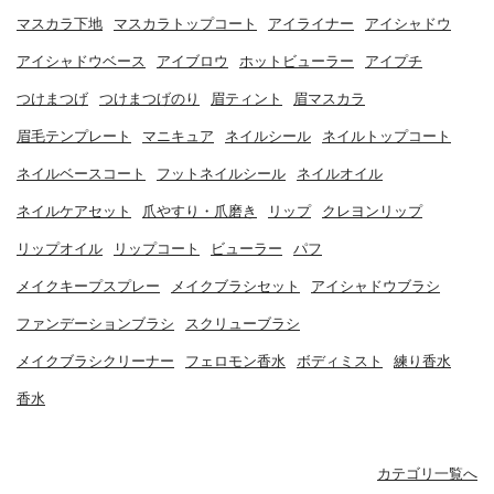
マスカラ下地
マスカラトップコート
アイライナー
アイシャドウ
アイシャドウベース
アイブロウ
ホットビューラー
アイプチ
つけまつげ
つけまつげのり
眉ティント
眉マスカラ
眉毛テンプレート
マニキュア
ネイルシール
ネイルトップコート
ネイルベースコート
フットネイルシール
ネイルオイル
ネイルケアセット
爪やすり・爪磨き
リップ
クレヨンリップ
リップオイル
リップコート
ビューラー
パフ
メイクキープスプレー
メイクブラシセット
アイシャドウブラシ
ファンデーションブラシ
スクリューブラシ
メイクブラシクリーナー
フェロモン香水
ボディミスト
練り香水
香水
カテゴリ一覧へ