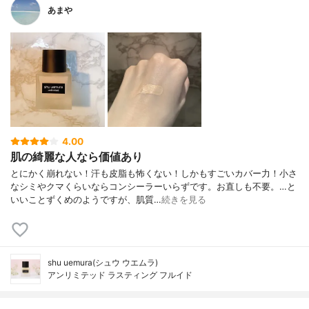
あまや
4.00
肌の綺麗な人なら価値あり
とにかく崩れない！汗も皮脂も怖くない！しかもすごいカバー力！小さ
なシミやクマくらいならコンシーラーいらずです。お直しも不要。…と
いいことずくめのようですが、肌質…
続きを見る
shu uemura(シュウ ウエムラ)
アンリミテッド ラスティング フルイド