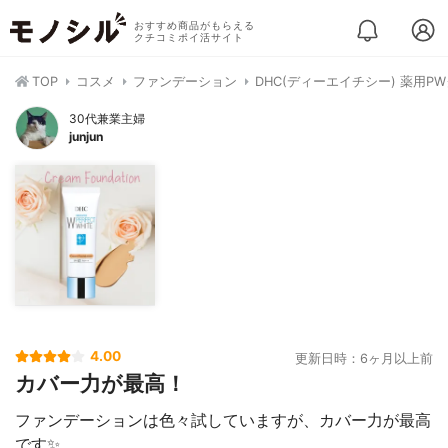
おすすめ商品がもらえる
クチコミポイ活サイト
TOP
コスメ
ファンデーション
DHC(ディーエイチシー) 薬用
30代兼業主婦
junjun
4.00
更新日時：6ヶ月以上前
カバー力が最高！
ファンデーションは色々試していますが、カバー力が最高
です✨