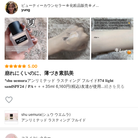
ビューティーカウンセラー☆化粧品販売☆メ…
yung
5.00
崩れにくいのに、薄づき素肌美
*𝐬𝐡𝐮 𝐮𝐞𝐦𝐮𝐫𝐚アンリミテッド ラスティング フルイド𝟓𝟕𝟒 𝐥𝐢𝐠𝐡𝐭
𝐬𝐚𝐧𝐝𝐒𝐏𝐅𝟐𝟒 / 𝐏𝐀＋＋＋⁡35ml 6,160円(税込)⁡友達が使用…
続きを見る
shu uemura(シュウ ウエムラ)
アンリミテッド ラスティング フルイド
コスメコレクター