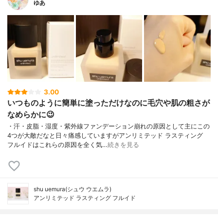
ゆあ
3.00
いつものように簡単に塗っただけなのに毛穴や肌の粗さが
なめらかに😉
・汗・皮脂・湿度・紫外線ファンデーション崩れの原因として主にこの
4つが大敵だなと日々痛感していますがアンリミテッド ラスティング
フルイドはこれらの原因を全く気…
続きを見る
shu uemura(シュウ ウエムラ)
アンリミテッド ラスティング フルイド