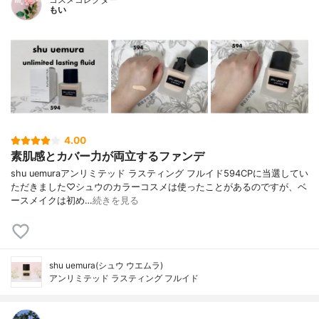
もい
4.00
素肌感とカバー力が両立するファンデ
shu uemuraアンリミテッド ラスティング フルイド594CPに当選してい
ただきました♡シュウのカラーコスメは使ったことがあるのですが、ベ
ースメイクは初め…
続きを見る
shu uemura(シュウ ウエムラ)
アンリミテッド ラスティング フルイド