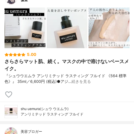
5.00
さらさらマット肌、続く。マスクの中で溶けないベースメ
イク。
『シュウウエムラ アンリミテッド ラスティング フルイド 《564 標準
色》』 35ml／6,600円 (税込)●アジ…
続きを見る
shu uemura(シュウ ウエムラ)
アンリミテッド ラスティング フルイド
美容ブロガー