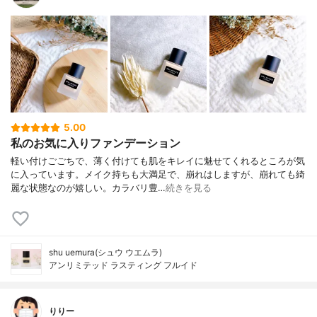
5.00
私のお気に入りファンデーション
軽い付けごごちで、薄く付けても肌をキレイに魅せてくれるところが気
に入っています。メイク持ちも大満足で、崩れはしますが、崩れても綺
麗な状態なのが嬉しい。カラバリ豊…
続きを見る
shu uemura(シュウ ウエムラ)
アンリミテッド ラスティング フルイド
りりー