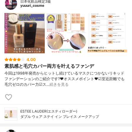
日本化粧品検定3級
yuuuri_cosme
4.00
素肌感と毛穴カバー両方を叶えるファンデ
今回は1998年発売からヒットし続けているマスクにつかないリキッド
ファンデーションのご紹介です?❤︎オススメポイント❤︎☑︎至近距離でも
毛穴ゼロのカバー力☑︎ス…
続きを見る
ESTEE LAUDER(エスティローダー)
ダブル ウェア ステイ イン プレイス メークアップ