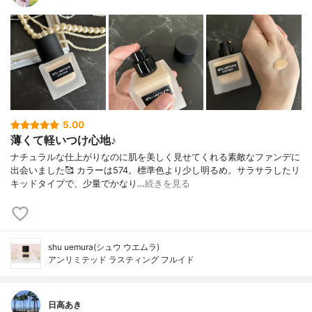
5.00
薄くて軽いつけ心地♪
ナチュラルな仕上がりなのに肌を美しく見せてくれる素敵なファンデに
出会いました🥰 カラーは574。標準色より少し明るめ。サラサラしたリ
キッドタイプで、少量でかなり…
続きを見る
shu uemura(シュウ ウエムラ)
アンリミテッド ラスティング フルイド
日高あき