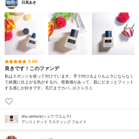
日高あき
5.00
良きです！このファンデ
私はスポンジを使って付けています。手で付けるよりもムラにならなく
て綺麗に仕上がる気がするの。密着感があって、肌にピタッとフィット
する感じが好きです。毛穴までカバ…
続きを見る
shu uemura(シュウ ウエムラ)
アンリミテッド ラスティング フルイド