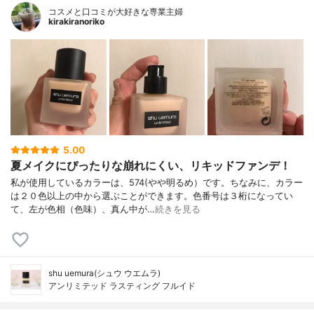
コスメと口コミが大好きな専業主婦
kirakiranoriko
5.00
夏メイクにぴったりな崩れにくい、リキッドファンデ！
私が使用しているカラーは、574(やや明るめ）です。ちなみに、カラー
は２０色以上の中から選ぶことができます。色番号は３桁になってい
て、左が色相（色味）、真ん中が…
続きを見る
shu uemura(シュウ ウエムラ)
アンリミテッド ラスティング フルイド