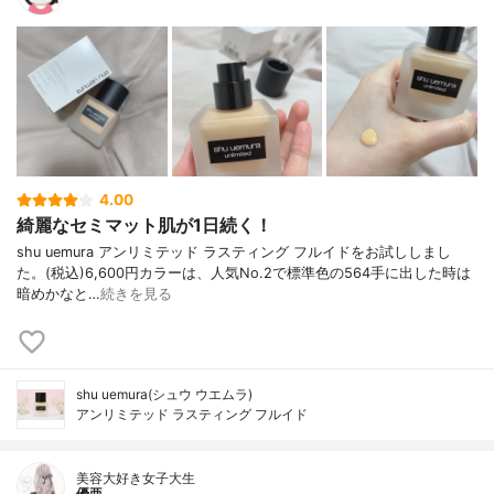
4.00
綺麗なセミマット肌が1日続く！
shu uemura アンリミテッド ラスティング フルイドをお試ししまし
た。(税込)6,600円カラーは、人気No.2で標準色の564手に出した時は
暗めかなと…
続きを見る
shu uemura(シュウ ウエムラ)
アンリミテッド ラスティング フルイド
美容大好き女子大生
優亜