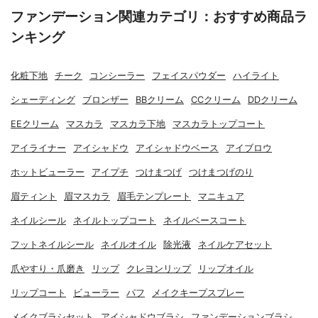
ファンデーション関連カテゴリ：おすすめ商品ラ
ンキング
化粧下地
チーク
コンシーラー
フェイスパウダー
ハイライト
シェーディング
ブロンザー
BBクリーム
CCクリーム
DDクリーム
EEクリーム
マスカラ
マスカラ下地
マスカラトップコート
アイライナー
アイシャドウ
アイシャドウベース
アイブロウ
ホットビューラー
アイプチ
つけまつげ
つけまつげのり
眉ティント
眉マスカラ
眉毛テンプレート
マニキュア
ネイルシール
ネイルトップコート
ネイルベースコート
フットネイルシール
ネイルオイル
除光液
ネイルケアセット
爪やすり・爪磨き
リップ
クレヨンリップ
リップオイル
リップコート
ビューラー
パフ
メイクキープスプレー
メイクブラシセット
アイシャドウブラシ
ファンデーションブラシ