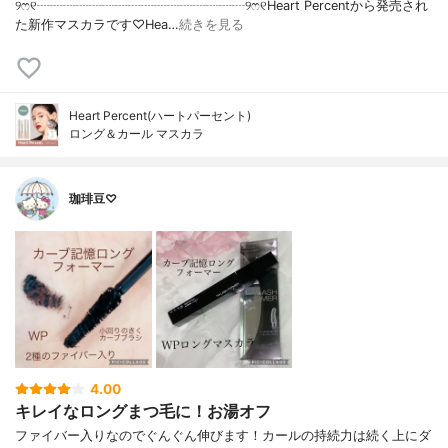
୨ෆ୧┈┈┈┈┈┈┈┈┈┈┈┈┈┈┈┈୨ෆ୧Heart Percentから発売され
た新作マスカラです♡Hea…
続きを見る
Heart Percent(ハートパーセント)
ロング＆カール マスカラ
珈琲豆♡
4.00
キレイなロングまつ毛に！お湯オフ
ファイバー入りなのでぐんぐん伸びます！カールの持続力は続く上にダ