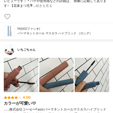
レビューです！＊パケや使用感などの詳細は、 画像に記載してありま
す☝︎ 【花束まつ毛💐…
続きを見る
FASIO(ファシオ)
パーマネントカール マスカラ ハイブリッド （ロング）
いちごちゃん
4.00
カラーが可愛い♡
……⁡株式会社コーセー⁡⁡Fasio⁡⁡パーマネントカールマスカラ⁡ハイブリッド