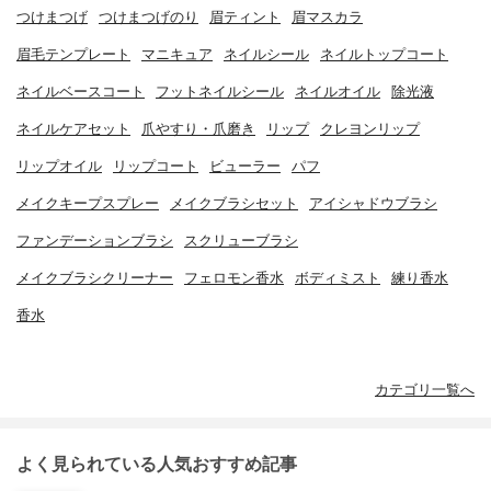
つけまつげ
つけまつげのり
眉ティント
眉マスカラ
眉毛テンプレート
マニキュア
ネイルシール
ネイルトップコート
ネイルベースコート
フットネイルシール
ネイルオイル
除光液
ネイルケアセット
爪やすり・爪磨き
リップ
クレヨンリップ
リップオイル
リップコート
ビューラー
パフ
メイクキープスプレー
メイクブラシセット
アイシャドウブラシ
ファンデーションブラシ
スクリューブラシ
メイクブラシクリーナー
フェロモン香水
ボディミスト
練り香水
香水
カテゴリ一覧へ
よく見られている人気おすすめ記事