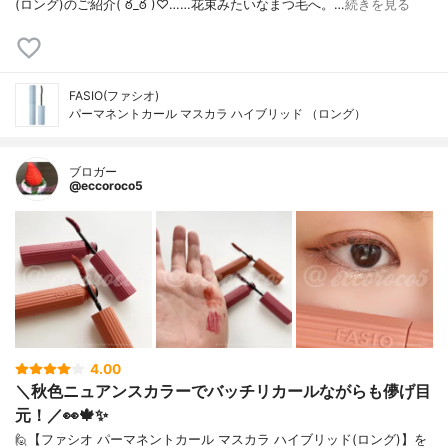
(ロング)⁡⁡のご紹介( ఠ_ఠ )♡⁡……⁡⁡⁡⁡花束みたいなまつ毛へ。⁡⁡⁡…
続きを見る
FASIO(ファシオ)
パーマネントカール マスカラ ハイブリッド （ロング）
ブロガー
@eccoroco5
4.00
＼秋色ニュアンスカラーでバッチリカールながらも儚げ目
元！／👀🍁✨
⁡🙋【ファシオ パーマネントカール マスカラ ハイブリッド(ロング)】を