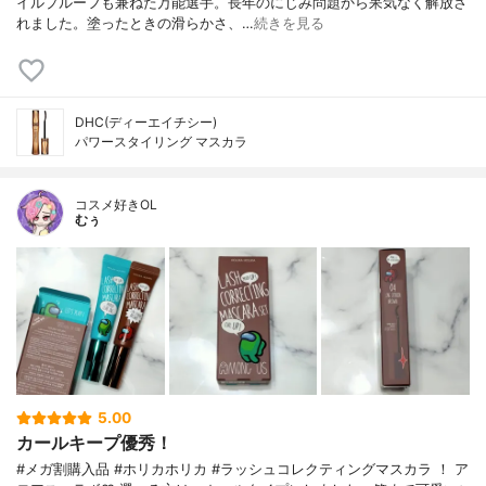
イルプルーフも兼ねた万能選手。長年のにじみ問題から呆気なく解放さ
れました。塗ったときの滑らかさ、…
続きを見る
DHC(ディーエイチシー)
パワースタイリング マスカラ
コスメ好きOL
むぅ
5.00
カールキープ優秀！
#メガ割購入品 #ホリカホリカ #ラッシュコレクティングマスカラ ！ ア