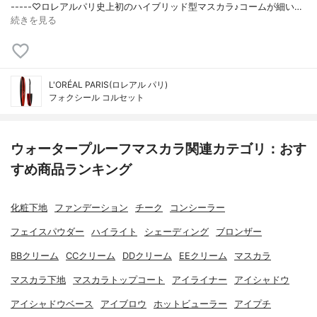
-----♡ロレアルパリ史上初のハイブリッド型マスカラ♪コームが細い…
続きを見る
L'ORÉAL PARIS(ロレアル パリ)
フォクシール コルセット
ウォータープルーフマスカラ関連カテゴリ：おす
すめ商品ランキング
化粧下地
ファンデーション
チーク
コンシーラー
フェイスパウダー
ハイライト
シェーディング
ブロンザー
BBクリーム
CCクリーム
DDクリーム
EEクリーム
マスカラ
マスカラ下地
マスカラトップコート
アイライナー
アイシャドウ
アイシャドウベース
アイブロウ
ホットビューラー
アイプチ