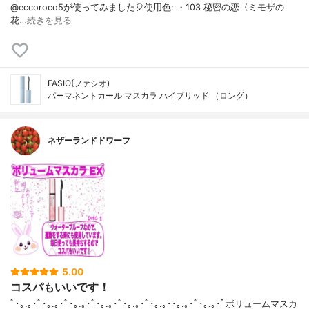
@eccoroco5が使ってみました🎈⁡⁡⁡⁡⁡使用色: ・103 秘密の恋〈ミモザの
花…
続きを見る
FASIO(ファシオ)
パーマネントカール マスカラ ハイブリッド （ロング）
ネザーランドドワーフ
5.00
コスパもいいです！
ﾟ･｡.｡･ﾟ･｡.｡･ﾟ･｡.｡･ﾟ･｡.｡･ﾟ･｡.｡･ﾟ･｡.｡･･｡.｡･ﾟ･｡.｡･ﾟボリュームマスカ