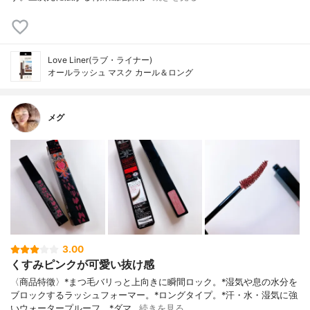
Love Liner(ラブ・ライナー)
オールラッシュ マスク カール＆ロング
メグ
3.00
くすみピンクが可愛い抜け感
〈商品特徵〉*まつ毛バリっと上向きに瞬間ロック。*湿気や息の水分を
ブロックするラッシュフォーマー。*ロングタイプ。*汗・水・湿気に強
いウォータープルーフ。*ダマ…
続きを見る