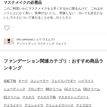
マスクメイクの必需品
このご時世いかにマスクメイクを上手くするかに限るんけど、これはホ
ントにとにかく良い。笑伸びもいいし、乾燥しない、ヨレても目立たな
いしマスクについて落ちることが全…
続きを見る
shu uemura(シュウ ウエムラ)
アンリミテッド ラスティング フルイド
ファンデーション関連カテゴリ：おすすめ商品ラ
ンキング
化粧下地
チーク
コンシーラー
フェイスパウダー
ハイライト
シェーディング
ブロンザー
BBクリーム
CCクリーム
DDクリーム
EEクリーム
マスカラ
マスカラ下地
マスカラトップコート
アイライナー
アイシャドウ
アイシャドウベース
アイブロウ