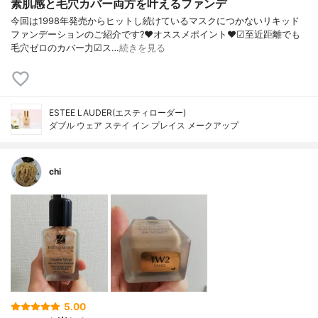
素肌感と毛穴カバー両方を叶えるファンデ
今回は1998年発売からヒットし続けているマスクにつかないリキッド
ファンデーションのご紹介です?❤︎オススメポイント❤︎☑︎至近距離でも
毛穴ゼロのカバー力☑︎ス…
続きを見る
ESTEE LAUDER(エスティローダー)
ダブル ウェア ステイ イン プレイス メークアップ
chi
5.00