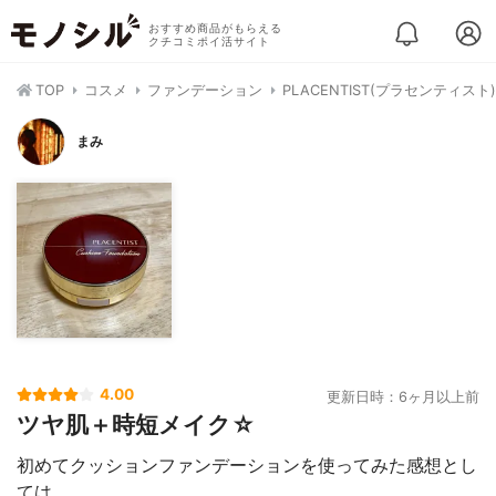
おすすめ商品がもらえる
クチコミポイ活サイト
TOP
コスメ
ファンデーション
PLACENTIST(プラセンティ
まみ
4.00
更新日時：6ヶ月以上前
ツヤ肌＋時短メイク☆
初めてクッションファンデーションを使ってみた感想とし
ては、、、