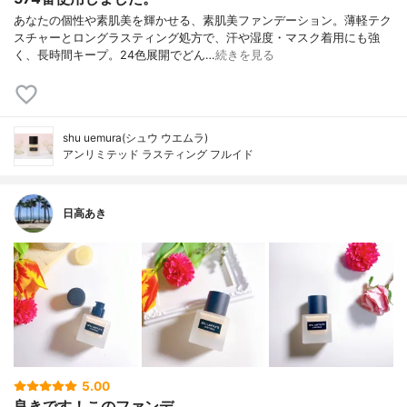
あなたの個性や素肌美を輝かせる、素肌美ファンデーション。薄軽テク
スチャーとロングラスティング処方で、汗や湿度・マスク着用にも強
く、長時間キープ。24色展開でどん…
続きを見る
shu uemura(シュウ ウエムラ)
アンリミテッド ラスティング フルイド
日高あき
5.00
良きです！このファンデ