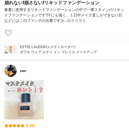
崩れない❗️崩さない❗️リキッドファンデーション
春夏に使用するリキッドファンデーションの中で一軍スタメンのリキッ
ドファンデーションです?汗にも強く、１日中メイク直しができない日
などにはこのファンデの出番です少…
続きを見る
ESTEE LAUDER(エスティローダー)
ダブル ウェア ステイ イン プレイス メークアップ
can
5.00