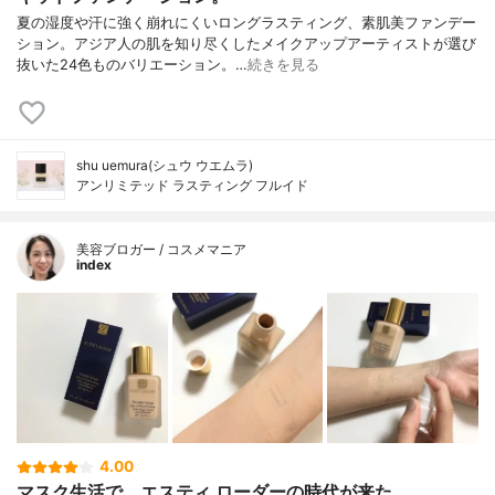
夏の湿度や汗に強く崩れにくいロングラスティング、素肌美ファンデー
ション。アジア人の肌を知り尽くしたメイクアップアーティストが選び
抜いた24色ものバリエーション。…
続きを見る
shu uemura(シュウ ウエムラ)
アンリミテッド ラスティング フルイド
美容ブロガー / コスメマニア
index
4.00
マスク生活で、エスティ ローダーの時代が来た