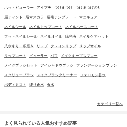
ホットビューラー
アイプチ
つけまつげ
つけまつげのり
眉ティント
眉マスカラ
眉毛テンプレート
マニキュア
ネイルシール
ネイルトップコート
ネイルベースコート
フットネイルシール
ネイルオイル
除光液
ネイルケアセット
爪やすり・爪磨き
リップ
クレヨンリップ
リップオイル
リップコート
ビューラー
パフ
メイクキープスプレー
メイクブラシセット
アイシャドウブラシ
ファンデーションブラシ
スクリューブラシ
メイクブラシクリーナー
フェロモン香水
ボディミスト
練り香水
香水
カテゴリ一覧へ
よく見られている人気おすすめ記事