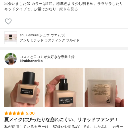
出会いました🥰 カラーは574。標準色より少し明るめ。サラサラしたリ
キッドタイプで、少量でかなり…
続きを見る
shu uemura(シュウ ウエムラ)
アンリミテッド ラスティング フルイド
コスメと口コミが大好きな専業主婦
kirakiranoriko
5.00
夏メイクにぴったりな崩れにくい、リキッドファンデ！
私が使用しているカラーは、574(やや明るめ）です。ちなみに、カラー