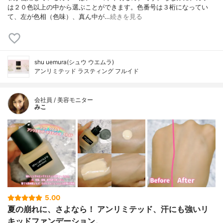
は２０色以上の中から選ぶことができます。色番号は３桁になってい
て、左が色相（色味）、真ん中が…
続きを見る
shu uemura(シュウ ウエムラ)
アンリミテッド ラスティング フルイド
会社員 / 美容モニター
みこ
5.00
夏の崩れに、さよなら！ アンリミテッド、汗にも強いリ
キッドファンデーション。