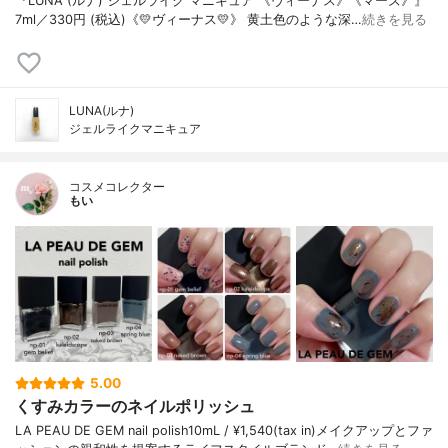
『LUNA (ルナ) ジェルライク マニキュア 《ヴィーナス》《マーズ》』
7ml／330円 (税込)《💛ヴィーナス💛》 黄土色のような深…
続きを見る
LUNA(ルナ)
ジェルライクマニキュア
コスメコレクター
もい
5.00
くすみカラーのネイルポリッシュ
LA PEAU DE GEM nail polish10mL / ¥1,540(tax in)メイクアップとファ