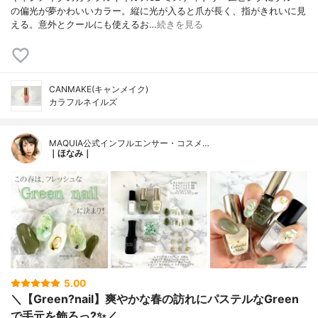
の偏光が夢かわいいカラー。縦に光が入ると爪が長く、指がきれいに見
える。意外とクールにも使えるお…
続きを見る
CANMAKE(キャンメイク)
カラフルネイルズ
MAQUIA公式インフルエンサー・コスメ…
｜ほなみ｜
5.00
＼【Green?nail】爽やかな春の訪れにパステルなGreen
で手元を飾ろっ?✨／