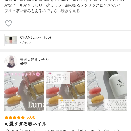
かなパールがぎっしり！少しミラー感のあるメタリックピンクで､パー
プルっぽい青みもあるのでまさ…
続きを見る
CHANEL(シャネル)
ヴェルニ
美容大好き女子大生
優亜
5.00
可愛すぎる春ネイル