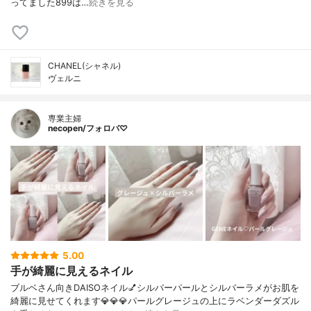
ってました899は…
続きを見る
CHANEL(シャネル)
ヴェルニ
専業主婦
necopen/フォロバ♡
5.00
手が綺麗に見えるネイル
ブルベさん向きDAISOネイル💅シルバーパールとシルバーラメがお肌を
綺麗に見せてくれます💎💎💎パールグレージュの上にラベンダーダズル