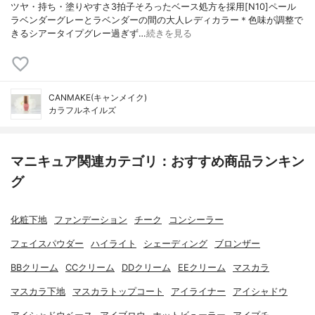
ツヤ・持ち・塗りやすさ3拍子そろったベース処方を採用[N10]ペール
ラベンダーグレーとラベンダーの間の大人レディカラー＊色味が調整で
きるシアータイプグレー過ぎず…
続きを見る
CANMAKE(キャンメイク)
カラフルネイルズ
マニキュア関連カテゴリ：おすすめ商品ランキン
グ
化粧下地
ファンデーション
チーク
コンシーラー
フェイスパウダー
ハイライト
シェーディング
ブロンザー
BBクリーム
CCクリーム
DDクリーム
EEクリーム
マスカラ
マスカラ下地
マスカラトップコート
アイライナー
アイシャドウ