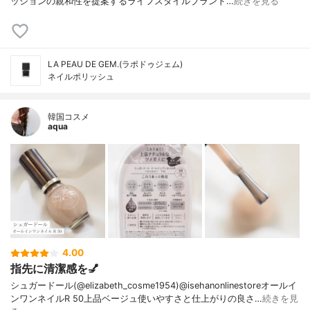
ッションの親和性を提案するライフスタイルブランド…
続きを見る
LA PEAU DE GEM.(ラポドゥジェム)
ネイルポリッシュ
韓国コスメ
aqua
4.00
指先に清潔感を💅
シュガードール(@elizabeth_cosme1954)@isehanonlinestoreオールイ
ンワンネイルR 50上品ベージュ使いやすさと仕上がりの良さ…
続きを見