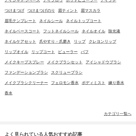
アイシャドウベース
アイブロウ
ホットビューラー
アイプチ
つけまつげ
つけまつげのり
眉ティント
眉マスカラ
眉毛テンプレート
ネイルシール
ネイルトップコート
ネイルベースコート
フットネイルシール
ネイルオイル
除光液
ネイルケアセット
爪やすり・爪磨き
リップ
クレヨンリップ
リップオイル
リップコート
ビューラー
パフ
メイクキープスプレー
メイクブラシセット
アイシャドウブラシ
ファンデーションブラシ
スクリューブラシ
メイクブラシクリーナー
フェロモン香水
ボディミスト
練り香水
香水
カテゴリ一覧へ
よく見られている人気おすすめ記事