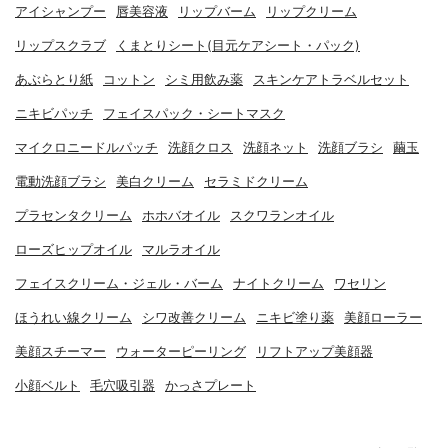
アイシャンプー
唇美容液
リップバーム
リップクリーム
リップスクラブ
くまとりシート(目元ケアシート・パック)
あぶらとり紙
コットン
シミ用飲み薬
スキンケアトラベルセット
ニキビパッチ
フェイスパック・シートマスク
マイクロニードルパッチ
洗顔クロス
洗顔ネット
洗顔ブラシ
繭玉
電動洗顔ブラシ
美白クリーム
セラミドクリーム
プラセンタクリーム
ホホバオイル
スクワランオイル
ローズヒップオイル
マルラオイル
フェイスクリーム・ジェル・バーム
ナイトクリーム
ワセリン
ほうれい線クリーム
シワ改善クリーム
ニキビ塗り薬
美顔ローラー
美顔スチーマー
ウォーターピーリング
リフトアップ美顔器
小顔ベルト
毛穴吸引器
かっさプレート