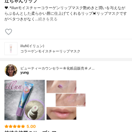
辻ちゃんリップ
❤︎.*⁡illunモイスチャーコラーゲンリップマスク⁡艶めきと潤いを与えなが
らぷるんとした柔らかい唇に仕上げてくれるリップ💓⁡リップマスクです
がベタつきがなく…
続きを見る
illuN(イリュン)
コラーゲンモイスチャーリップマスク
ビューティーカウンセラー☆化粧品販売☆メ…
yung
5.00