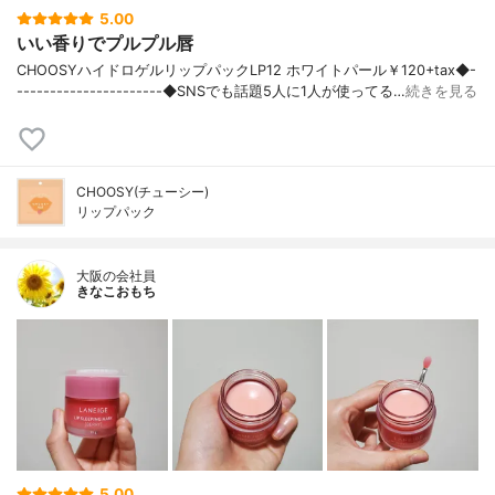
5.00
いい香りでプルプル唇
CHOOSYハイドロゲルリップパックLP12 ホワイトパール￥120+tax◆-
----------------------◆SNSでも話題5人に1人が使ってる…
続きを見る
CHOOSY(チューシー)
リップパック
大阪の会社員
きなこおもち
5.00