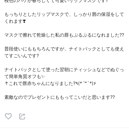
桜色のパケが春らしくて可愛いリップマスクです?
もっちりとしたリップマスクで、しっかり唇の保湿をして
くれます❣️
マスクで擦れて乾燥した私の唇もぷるぷるになれました??
普段使いにももちろんですが、ナイトパックとしても使え
てすごいんです?
ナイトパックとして塗った翌朝にティッシュなどでぬぐっ
て簡単角質オフも✨
↑これで唇赤ちゃんになりました?٩(*´꒳`*)۶
素敵なのでプレゼントにももってこいだと思います??