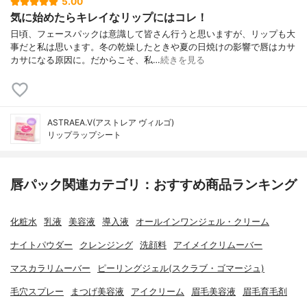
5.00
気に始めたらキレイなリップにはコレ！
日頃、フェースパックは意識して皆さん行うと思いますが、リップも大
事だと私は思います。冬の乾燥したときや夏の日焼けの影響で唇はカサ
カサになる原因に。だからこそ、私…
続きを見る
ASTRAEA.V(アストレア ヴィルゴ)
リップラップシート
唇パック関連カテゴリ：おすすめ商品ランキング
化粧水
乳液
美容液
導入液
オールインワンジェル・クリーム
ナイトパウダー
クレンジング
洗顔料
アイメイクリムーバー
マスカラリムーバー
ピーリングジェル(スクラブ・ゴマージュ)
毛穴スプレー
まつげ美容液
アイクリーム
眉毛美容液
眉毛育毛剤