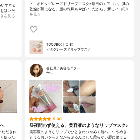
トコボビタグレーズドリップマスク⭐︎毎日のエアコン。肌の
わいすぎる
乾燥が気になる。唇の乾燥もやばい…だから、新しい…
続き
靴をはいた
を見る
きを見る
TOCOBO(トコボ)
ビタグレーズドリップマスク
会社員 / 美容モニター
みこ
5.00
へ
昼夜問わず使える、美容液のようなリップマスク♪
いただき作
美容液のようなリップでひときわつやめく唇へ。つやめき
らく使った
とうるおいを与えながらぷるんとした柔らかい唇に整える