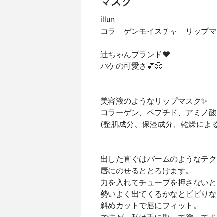
マスク
illun
コラーゲンモイスチャーリップマ
辻ちゃんブランド❤︎
パケの可愛さ💕🥺
美容液のようなリップマスク✨
コラーゲン、ペプチド、アミノ酸
(整肌成分、保湿成分、乾燥によ
出した直ぐはバームのようなテク
唇にのせるととろけます。
力を入れてチューブを押さないと
勢いよく出てくるかなとビビりな
斜めカットで唇にフィット。