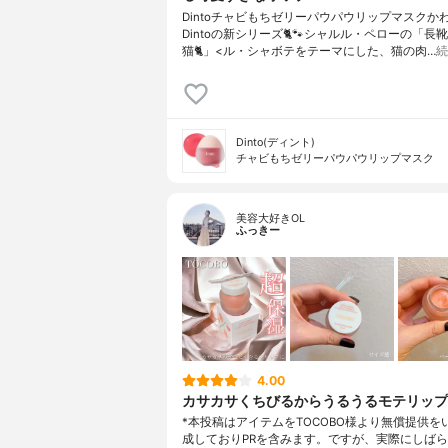
Dintoチャビもちゼリーパウパウリップマスクか
Dintoの新シリーズ🐈️🐾シャルル・ペローの「長
猫🐈」<ル・シャボテをテーマにした、猫の肉…
続
Dinto(ディント)
チャビもちゼリーパウパウリップマスク
美容大好きOL
ふっきー
4.00
カサカサくちびるからうるうるモテリップ
*本投稿はアイテムをTOCOBO様より無償提供を
成しておりPRを含みます。ですが、実際にしば