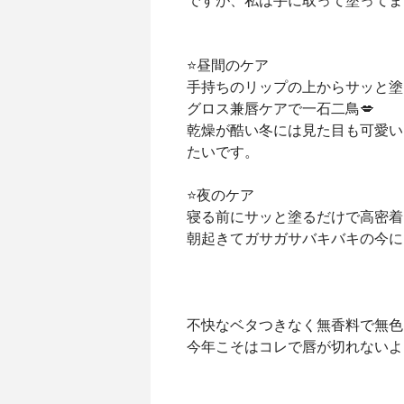
ですが、私は手に取って塗ってま
⭐️昼間のケア
手持ちのリップの上からサッと塗
グロス兼唇ケアで一石二鳥💋
乾燥が酷い冬には見た目も可愛い
たいです。
⭐️夜のケア
寝る前にサッと塗るだけで高密着
朝起きてガサガサバキバキの今に
不快なベタつきなく無香料で無色
今年こそはコレで唇が切れないよ