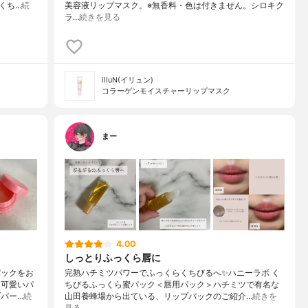
くち…
続
美容液リップマスク。※無香料・色は付きません。シロキク
ラ…
続きを見る
illuN(イリュン)
コラーゲンモイスチャーリップマスク
まー
4.00
しっとりふっくら唇に
パックをお
完熟ハチミツパワーでふっくらくちびるへ✨⁡⁡ハニーラボ く
て可愛いパ
ちびるふっくら蜜パック＜唇用パック＞⁡ハチミツで有名な
ブバー…
続
山田養蜂場から出ている、リップパックのご紹介⁡⁡…
続きを
見る