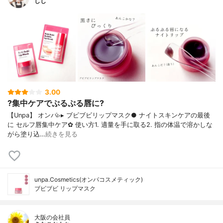
しし
3.00
?集中ケアでぷるぷる唇に?
【Unpa】 オンパ▹▸ ブビブビリップマスク​● ナイトスキンケアの最後
に セルフ唇集中ケア✿ 使い方1. 適量を手に取る2. 指の体温で溶かしな
がら塗り込…
続きを見る
unpa.Cosmetics(オンパコスメティック)
ブビブビ リップマスク
大阪の会社員