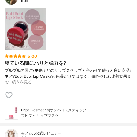
mai
5.00
寝ている間にハリと弾力を?
プルプルの唇に?❤️先ほどのリップスクラブと合わせて使うと良い商品?
❤️◌??Bubi Bubi Lip Mask??◌保湿だけではなく、鎮静やしわ改善効果ま
で…
続きを見る
unpa.Cosmetics(オンパコスメティック)
ブビブビ リップマスク
モノシル公式レビュアー