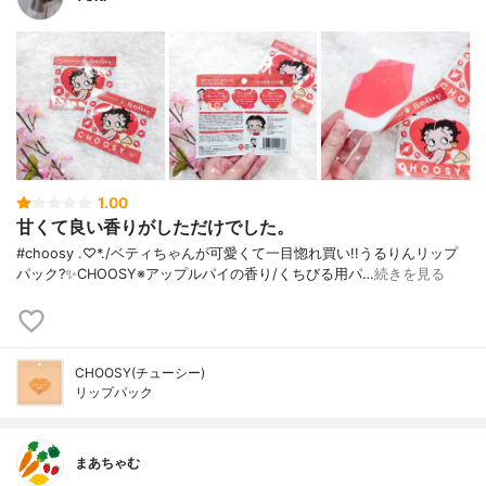
1.00
甘くて良い香りがしただけでした。
#choosy .♡*./ ベティちゃんが可愛くて一目惚れ買い!!うるりんリップ
パック?✨ CHOOSY※アップルパイの香り/くちびる用パ…
続きを見る
CHOOSY(チューシー)
リップパック
まあちゃむ