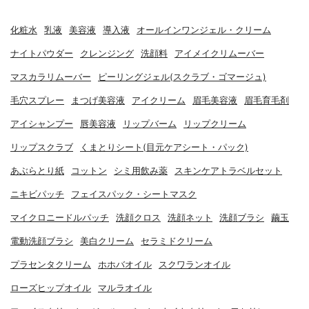
化粧水
乳液
美容液
導入液
オールインワンジェル・クリーム
ナイトパウダー
クレンジング
洗顔料
アイメイクリムーバー
マスカラリムーバー
ピーリングジェル(スクラブ・ゴマージュ)
毛穴スプレー
まつげ美容液
アイクリーム
眉毛美容液
眉毛育毛剤
アイシャンプー
唇美容液
リップバーム
リップクリーム
リップスクラブ
くまとりシート(目元ケアシート・パック)
あぶらとり紙
コットン
シミ用飲み薬
スキンケアトラベルセット
ニキビパッチ
フェイスパック・シートマスク
マイクロニードルパッチ
洗顔クロス
洗顔ネット
洗顔ブラシ
繭玉
電動洗顔ブラシ
美白クリーム
セラミドクリーム
プラセンタクリーム
ホホバオイル
スクワランオイル
ローズヒップオイル
マルラオイル