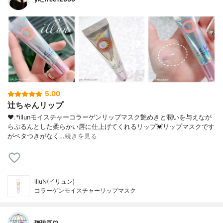
5.00
辻ちゃんリップ
❤︎.*⁡illunモイスチャーコラーゲンリップマスク⁡艶めきと潤いを与えなが
らぷるんとした柔らかい唇に仕上げてくれるリップ💓⁡リップマスクです
がベタつきがなく…
続きを見る
illuN(イリュン)
コラーゲンモイスチャーリップマスク
珈琲豆♡