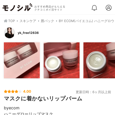
おすすめ商品がもらえる
クチコミポイ活サイト
TOP
スキンケア
唇パック
BY ECOM(バイエコム) ハニーグロ
yk_free12636
4.00
更新日時：6ヶ月以上前
マスクに着かないリップバーム
byecom
ハニーグローリップマスク