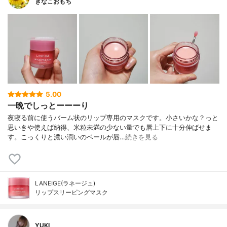
きなこおもち
5.00
一晩でしっとーーーり
夜寝る前に使うバーム状のリップ専用のマスクです。小さいかな？っと
思いきや使えば納得、米粒未満の少ない量でも唇上下に十分伸ばせま
す。こっくりと濃い潤いのベールが唇…
続きを見る
LANEIGE(ラネージュ)
リップスリーピングマスク
YUKI