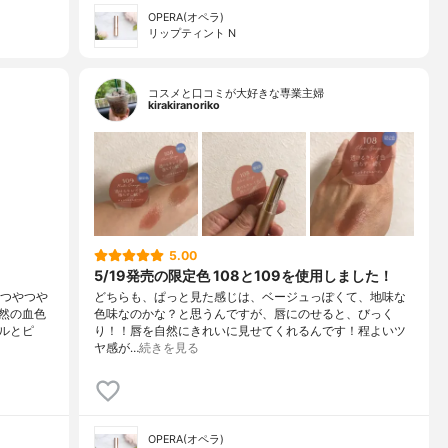
OPERA(オペラ)
リップティント N
コスメと口コミが大好きな専業主婦
kirakiranoriko
5.00
5/19発売の限定色 108と109を使用しました！
でつやつや
どちらも、ぱっと見た感じは、ベージュっぽくて、地味な
然の血色
色味なのかな？と思うんですが、唇にのせると、びっく
ルとピ
り！！唇を自然にきれいに見せてくれるんです！程よいツ
ヤ感が…
続きを見る
OPERA(オペラ)