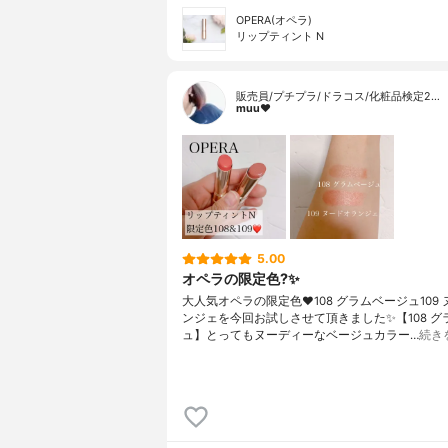
OPERA(オペラ)
リップティント N
販売員/プチプラ/ドラコス/化粧品検定2…
muu❤︎
5.00
オペラの限定色?✨
大人気オペラの限定色❤️108 グラムベージュ109
ンジェを今回お試しさせて頂きました✨【108 グ
ュ】とってもヌーディーなベージュカラー…
続き