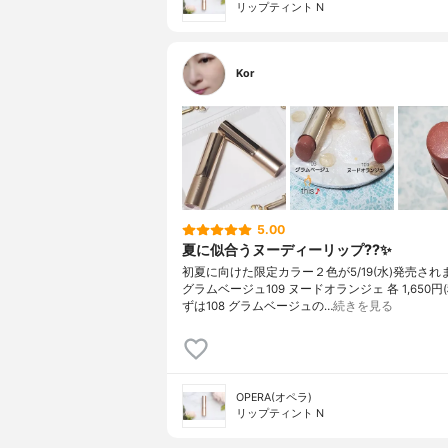
リップティント N
Kor
5.00
夏に似合うヌーディーリップ??✨
初夏に向けた限定カラー２色が5/19(水)発売されま
グラムベージュ109 ヌードオランジェ 各 1,650円(
ずは108 グラムベージュの…
続きを見る
OPERA(オペラ)
リップティント N