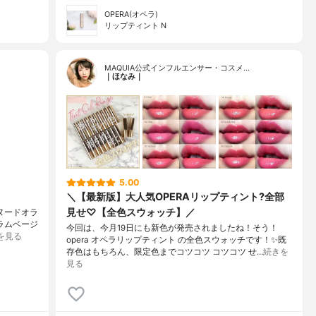
OPERA(オペラ)
リップティント N
MAQUIA公式インフルエンサー・コスメ…
｜ほなみ｜
5.00
＼【最新版】大人気OPERAリップティント?全部
見せ♡【全色スウォッチ】／
 ヌードオラ
ラムベージ
今回は、今月19日にも新色が発売されましたね！そう！
を見る
opera オペラリップティント の全色スウォッチです！✨既
存色はもちろん、限定色までコツコツ コツコツ せ…
続きを
見る