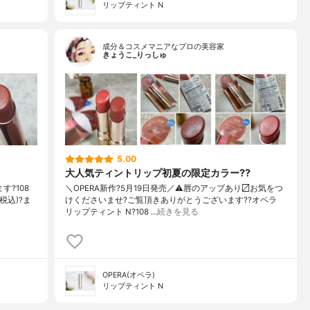
リップティント N
成分＆コスメマニアなプロの美容家
きょうこ_りっしゅ
5.00
大人気ティントリップ初夏の限定カラー??
す?108
＼OPERA新作?5月19日発売／ ⚠️唇のアップあり〼 お気をつ
税込)?ま
けくださいませ? ご覧頂きありがとうございます? ?オペラ
リップティント N ?108 …
続きを見る
OPERA(オペラ)
リップティント N