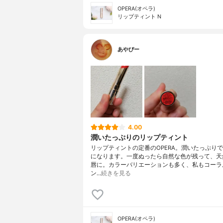
OPERA(オペラ)
リップティント N
あやぴー
4.00
潤いたっぷりのリップティント
リップティントの定番のOPERA。潤いたっぷり
になります。一度ぬったら自然な色が残って、天
唇に。カラーバリエーションも多く、私もコーラ
ン…
続きを見る
OPERA(オペラ)