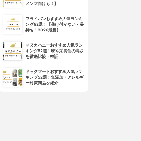
メンズ向けも！】
4位
5位
フライパンおすすめ人気ランキ
ング52選！【焦げ付かない・長
持ち！2026最新】
マヌカハニーおすすめ人気ラン
キング52選！味や栄養価の高さ
を徹底比較・検証
ドッグフードおすすめ人気ラン
キング52選！無添加・アレルギ
rom&nd(ロムアンド)
CEZANNE(セザンヌ)
ー対策商品を紹介
ューシーラスティングティン
ラスティング リップカラーN
ト
3.98
(37)
¥412
3.98
(128)
¥660