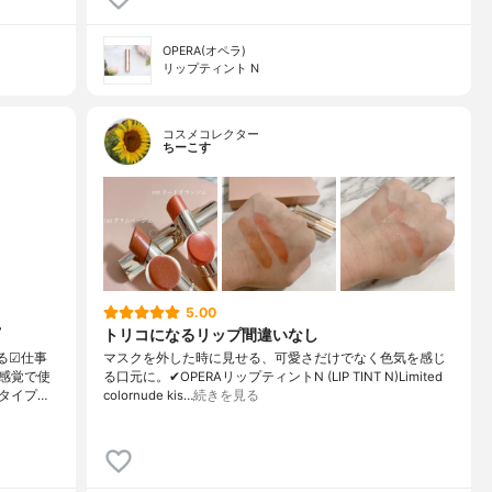
OPERA(オペラ)
リップティント N
コスメコレクター
ちーこす
5.00
トリコになるリップ間違いなし
る☑︎仕事
マスクを外した時に見せる、可愛さだけでなく色気を感じ
感覚で使
る口元に。✔︎OPERAリップティントN (LIP TINT N)Limited
タイプ…
colornude kis…
続きを見る