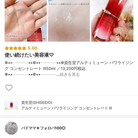
5.00
使い続けたい美容液♡
✼••┈┈┈┈••✼••┈┈┈┈••✼資生堂アルティミューン パワライジン
グ コンセントレート Ⅲ50ml ／13,200円税込
✼••┈┈┈┈••✼••┈┈┈┈…
続きを見る
資生堂(SHISEIDO)
アルティミューン パワライジング コンセントレート III
バドママ★フォロバ100◎