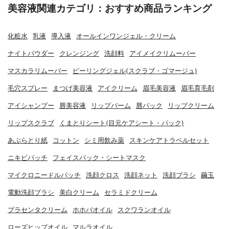
美容液関連カテゴリ：おすすめ商品ランキング
化粧水
乳液
導入液
オールインワンジェル・クリーム
ナイトパウダー
クレンジング
洗顔料
アイメイクリムーバー
マスカラリムーバー
ピーリングジェル(スクラブ・ゴマージュ)
毛穴スプレー
まつげ美容液
アイクリーム
眉毛美容液
眉毛育毛剤
アイシャンプー
唇美容液
リップバーム
唇パック
リップクリーム
リップスクラブ
くまとりシート(目元ケアシート・パック)
あぶらとり紙
コットン
シミ用飲み薬
スキンケアトラベルセット
ニキビパッチ
フェイスパック・シートマスク
マイクロニードルパッチ
洗顔クロス
洗顔ネット
洗顔ブラシ
繭玉
電動洗顔ブラシ
美白クリーム
セラミドクリーム
プラセンタクリーム
ホホバオイル
スクワランオイル
ローズヒップオイル
マルラオイル