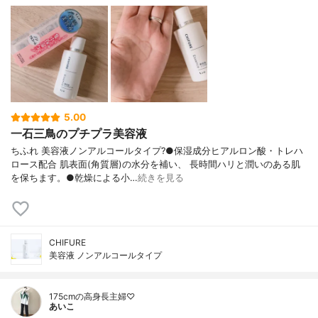
5.00
一石三鳥のプチプラ美容液
ちふれ 美容液ノンアルコールタイプ?●保湿成分ヒアルロン酸・トレハ
ロース配合 肌表面(角質層)の水分を補い、 長時間ハリと潤いのある肌
を保ちます。●乾燥による小…
続きを見る
CHIFURE
美容液 ノンアルコールタイプ
175cmの高身長主婦♡
あいこ