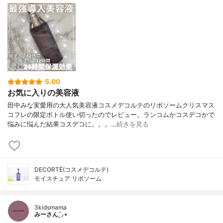
5.00
お気に入りの美容液
田中みな実愛用の大人気美容液コスメデコルテのリポソームクリスマス
コフレの限定ボトル使い切ったのでレビュー。ランコムかコスデコかで
悩みに悩んだ結果コスデコに。。。…
続きを見る
DECORTÉ(コスメデコルテ)
モイスチュア リポソーム
3kidsmama
みーさん¨̮⸝⋆