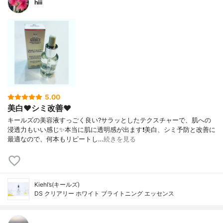
hiii
5.00
美白❤️シミ改善❤️
キールズの美容液すっごく良い?サラッとしたテクスチャーで、肌への
浸透力もいい感じ✨本当に肌に透明感が出ます❗️美白、シミ予防と改善に
最適なので、何本もリピートし…
続きを見る
Kiehl’s(キールズ)
DS クリアリー ホワイト ブライトニング エッセンス