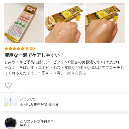
5.00
濃厚な一滴でケアしやすい！
しみやニキビ予防に嬉しい、ビタミンC配合の美容液です♪それだけじ
ゃなく、そばかす・ニキビ・毛穴・皮脂など様々な悩みにアプローチし
てくれるんだそう。１回４～５滴、…
続きを見る
メラノCC
薬用しみ集中対策 美容液
ただのフレブル好き?
bubu