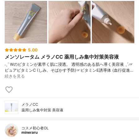
5.00
メンソレータム メラノCC 薬用しみ集中対策美容液
˗ˏˋ Wのビタミンが素早く肌に浸透。 透明感のある肌へ導く美容液 ˎˊ˗☞
ピュアビタミンC (しみ、そばかす予防)☞ビタミンE誘導体 (血行促進…
続きを見る
メラノCC
薬用しみ集中対策 美容液
コスメ初心者OL
mineraru