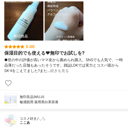
5.00
保湿目的でも使える♥️無印でお試しを?
●世の中の評価が高いママ友から薦められ購入。SNSでも人気で、一時
品薄だった店舗もあったそうです。雑誌LDKでは実力とコスパ面から
SK-IIをこえてました?また…
続きを見る
無印良品(MUJI)
敏感肌用 薬用美白美容液
コスメ好き₍ᐢ.ˬ.ᐢ₎
ここあ