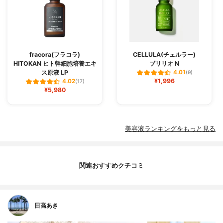
fracora(フラコラ)
CELLULA(チェルラー)
HITOKAN ヒト幹細胞培養エキ
ブリリオ N
ス原液 LP
4.01
(9)
¥1,996
4.02
(17)
¥5,980
美容液ランキングをもっと見る
関連おすすめクチコミ
日高あき