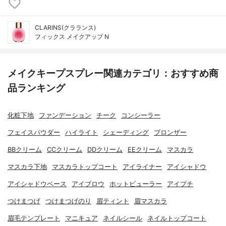
CLARINS(クラランス)
フィックス メイクアップ N
メイクキープスプレー関連カテゴリ：おすすめ商
品ランキング
化粧下地
ファンデーション
チーク
コンシーラー
フェイスパウダー
ハイライト
シェーディング
ブロンザー
BBクリーム
CCクリーム
DDクリーム
EEクリーム
マスカラ
マスカラ下地
マスカラトップコート
アイライナー
アイシャドウ
アイシャドウベース
アイブロウ
ホットビューラー
アイプチ
つけまつげ
つけまつげのり
眉ティント
眉マスカラ
眉毛テンプレート
マニキュア
ネイルシール
ネイルトップコート