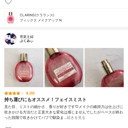
CLARINS(クラランス)
フィックス メイクアップ N
専業主婦
ぷくみぃ
4.00
持ち運びにもオススメ！フェイスミスト
見た目、ミストの細かさ、香りが好きです♡メイクの維持力は仕上げに
吹きかける方法だと正直大きな変化は感じませんでしたがベースが終わ
った段階で吹きかけてパフで馴染ま…
続きを見る