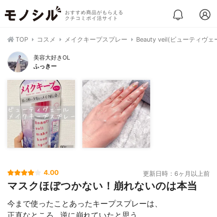
おすすめ商品がもらえる
クチコミポイ活サイト
TOP
コスメ
メイクキープスプレー
Beauty veil(ビューテ
美容大好きOL
ふっきー
4.00
更新日時：6ヶ月以上前
マスクほぼつかない！崩れないのは本当
今まで使ったことあったキープスプレーは、
正直なところ…逆に崩れていたと思う。