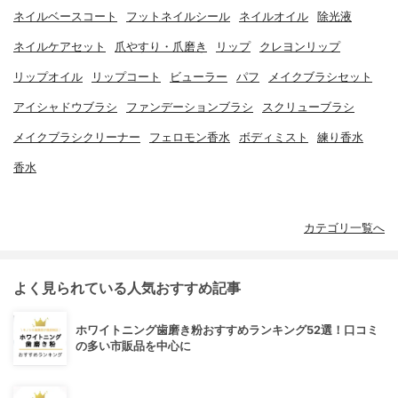
ネイルベースコート
フットネイルシール
ネイルオイル
除光液
ネイルケアセット
爪やすり・爪磨き
リップ
クレヨンリップ
リップオイル
リップコート
ビューラー
パフ
メイクブラシセット
アイシャドウブラシ
ファンデーションブラシ
スクリューブラシ
メイクブラシクリーナー
フェロモン香水
ボディミスト
練り香水
香水
カテゴリ一覧へ
よく見られている人気おすすめ記事
ホワイトニング歯磨き粉おすすめランキング52選！口コミ
の多い市販品を中心に