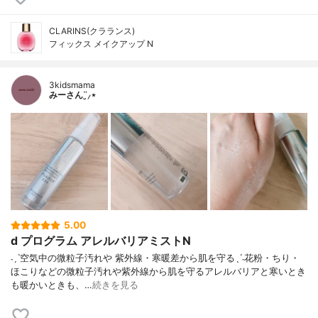
CLARINS(クラランス)
フィックス メイクアップ N
3kidsmama
みーさん¨̮⸝⋆
5.00
d プログラム アレルバリアミストN
˗ˏˋ空気中の微粒子汚れや 紫外線・寒暖差から肌を守るˎˊ˗花粉・ちり・
ほこりなどの微粒子汚れや紫外線から肌を守るアレルバリアと寒いとき
も暖かいときも、…
続きを見る