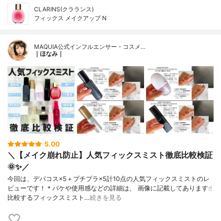
CLARINS(クラランス)
フィックス メイクアップ N
MAQUIA公式インフルエンサー・コスメ…
｜ほなみ｜
5.00
＼【メイク崩れ防止】人気フィックスミスト徹底比較検証
🌞✨／
今回は、デパコス×5＋プチプラ×5計10点の人気フィックスミストのレ
ビューです！＊パケや使用感などの詳細は、 画像に記載してあります☝︎
比較するフィックスミスト…
続きを見る