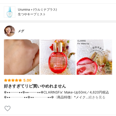
Urumina＋(ウルミナプラス)
生つやキープミスト
メグ
5.00
好きすぎてリピ買いやめれません
✼••┈┈┈┈••✼••┈┈┈┈••✼CLARINSFix' Make-Up50ml／4,620円税込
✼••┈┈┈┈••✼••┈┈┈┈••✼〈商品特徴〉*メイク…
続きを見る