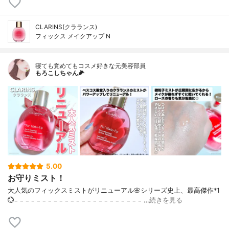
CLARINS(クラランス)
フィックス メイクアップ N
寝ても覚めてもコスメ好きな元美容部員
もろこしちゃん🌽
5.00
お守りミスト！
大人気のフィックスミストがリニューアル🌸シリーズ史上、最高傑作*1
💮𓐄 𓐄 𓐄 𓐄 𓐄 𓐄 𓐄 𓐄 𓐄 𓐄 𓐄 𓐄 𓐄 𓐄 𓐄 𓐄 𓐄 𓐄 𓐄 𓐄 𓐄 𓐄 𓐄 …
続きを見る