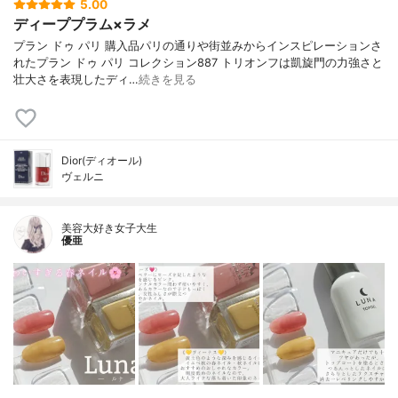
5.00
ディーププラム×ラメ
プラン ドゥ パリ 購入品パリの通りや街並みからインスピレーションさ
れたプラン ドゥ パリ コレクション887 トリオンフは凱旋門の力強さと
壮大さを表現したディ…
続きを見る
Dior(ディオール)
ヴェルニ
美容大好き女子大生
優亜