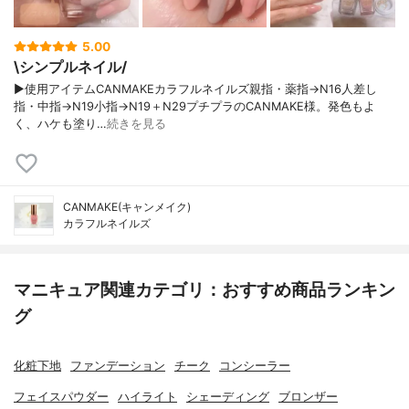
5.00
\シンプルネイル/
▶使用アイテムCANMAKEカラフルネイルズ親指・薬指→N16人差し
指・中指→N19小指→N19＋N29プチプラのCANMAKE様。発色もよ
く、ハケも塗り…
続きを見る
CANMAKE(キャンメイク)
カラフルネイルズ
マニキュア関連カテゴリ：おすすめ商品ランキン
グ
化粧下地
ファンデーション
チーク
コンシーラー
フェイスパウダー
ハイライト
シェーディング
ブロンザー