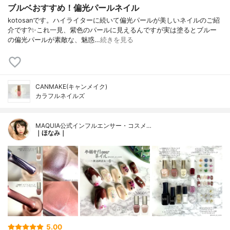
ブルベおすすめ！偏光パールネイル
kotosanです。ハイライターに続いて偏光パールが美しいネイルのご紹
介です?✨これ一見、紫色のパールに見えるんですが実は塗るとブルー
の偏光パールが素敵な、魅惑…
続きを見る
CANMAKE(キャンメイク)
カラフルネイルズ
MAQUIA公式インフルエンサー・コスメ…
｜ほなみ｜
5.00