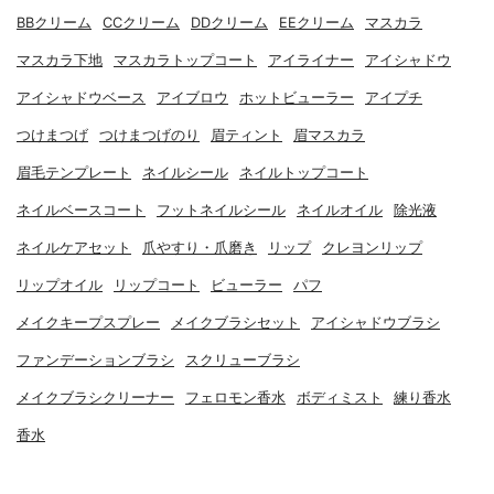
BBクリーム
CCクリーム
DDクリーム
EEクリーム
マスカラ
マスカラ下地
マスカラトップコート
アイライナー
アイシャドウ
アイシャドウベース
アイブロウ
ホットビューラー
アイプチ
つけまつげ
つけまつげのり
眉ティント
眉マスカラ
眉毛テンプレート
ネイルシール
ネイルトップコート
ネイルベースコート
フットネイルシール
ネイルオイル
除光液
ネイルケアセット
爪やすり・爪磨き
リップ
クレヨンリップ
リップオイル
リップコート
ビューラー
パフ
メイクキープスプレー
メイクブラシセット
アイシャドウブラシ
ファンデーションブラシ
スクリューブラシ
メイクブラシクリーナー
フェロモン香水
ボディミスト
練り香水
香水