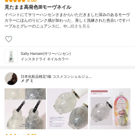
5.00
見たまま高発色ꕤモーヴネイル
イベントにてサリーハンセンさまからいただきました深みのあるモーヴ
カラーにほんのりピンク感が加わった、美しく洗練された色合いですパ
ープルとグレーのニュアンスに、や…
続きを見る
Sally Hansen(サリーハンセン)
インスタドライ ネイルカラー
日本化粧品検定1級 コスメコンシェルジュ…
メ グ ミ