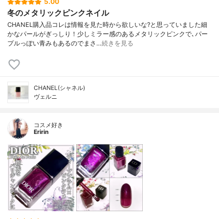
5.00
冬のメタリックピンクネイル
CHANEL購入品コレは情報を見た時から欲しいな?と思っていました細
かなパールがぎっしり！少しミラー感のあるメタリックピンクで､パー
プルっぽい青みもあるのでまさ…
続きを見る
CHANEL(シャネル)
ヴェルニ
コスメ好き
Eririn