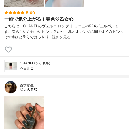
5.00
一瞬で気分上がる！春色♡乙女心
こちらは、CHANELのヴェルニ ロング トゥニュの524デュルバンで
す。春らしいかわいいピンク？いや、赤とオレンジの間のようなピンク
です❁︎ひと塗りではっきり…
続きを見る
CHANEL(シャネル)
ヴェルニ
薬学部生
じょんまな