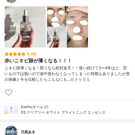
5.00
赤いニキビ跡が薄くなる！！！
ニキビ跡薄くなる！買うなら絶対楽天！！使い続けて3〜4年ほど。安
いものでは無いので途中使わなくなってしまった時期もありましたが昔
の画像と今を比較したらこんなにも…
続きを見る
Kiehl’s(キールズ)
DS クリアリー ホワイト ブライトニング エッセンス
日高あき