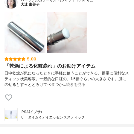
パーソナルカラーリスト/メイクアドバイザ…
大辻 由美子
5.00
「乾燥による化粧崩れ」のお助けアイテム
日中乾燥が気になったときに手軽に使うことができる、携帯に便利なス
ティック状美容液。一般的な口紅の、1.5倍ぐらいの大きさです。肌に
のせるとすっととろけてベタつか…
続きを見る
IPSA(イプサ)
ザ・タイムR デイエッセンススティック