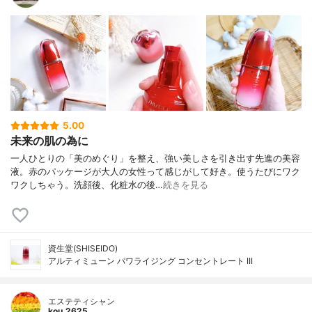
5.00
未来の肌の為に
一人ひとりの「美のめぐり」を整え、強い美しさを引き出す先進の美容
液。赤のパッケージが大人の女性って感じがして好き。使うたびにワク
ワクしちゃう。洗顔後、化粧水の後…
続きを見る
資生堂(SHISEIDO)
アルティミューン パワライジング コンセントレート III
エステティシャン
kou.2625