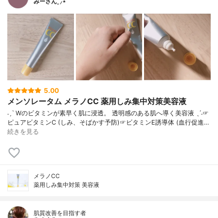
みーさん¨̮⸝⋆
5.00
メンソレータム メラノCC 薬用しみ集中対策美容液
˗ˏˋ Wのビタミンが素早く肌に浸透。 透明感のある肌へ導く美容液 ˎˊ˗☞
ピュアビタミンC (しみ、そばかす予防)☞ビタミンE誘導体 (血行促進…
続きを見る
メラノCC
薬用しみ集中対策 美容液
肌質改善を目指す者