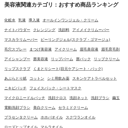
美容液関連カテゴリ：おすすめ商品ランキング
化粧水
乳液
導入液
オールインワンジェル・クリーム
ナイトパウダー
クレンジング
洗顔料
アイメイクリムーバー
マスカラリムーバー
ピーリングジェル(スクラブ・ゴマージュ)
毛穴スプレー
まつげ美容液
アイクリーム
眉毛美容液
眉毛育毛剤
アイシャンプー
唇美容液
リップバーム
唇パック
リップクリーム
リップスクラブ
くまとりシート(目元ケアシート・パック)
あぶらとり紙
コットン
シミ用飲み薬
スキンケアトラベルセット
ニキビパッチ
フェイスパック・シートマスク
マイクロニードルパッチ
洗顔クロス
洗顔ネット
洗顔ブラシ
繭玉
電動洗顔ブラシ
美白クリーム
セラミドクリーム
プラセンタクリーム
ホホバオイル
スクワランオイル
ローズヒップオイル
マルラオイル