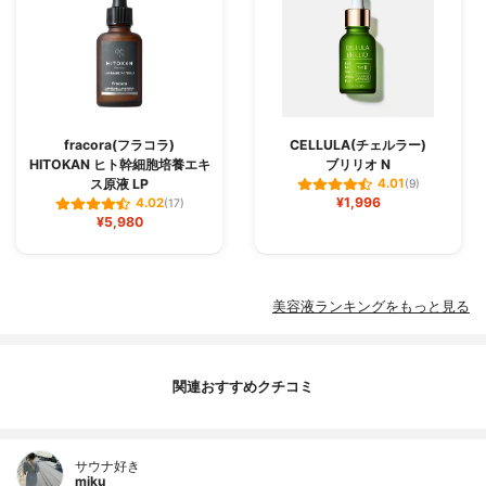
fracora(フラコラ)
CELLULA(チェルラー)
HITOKAN ヒト幹細胞培養エキ
ブリリオ N
ス原液 LP
4.01
(9)
¥1,996
4.02
(17)
¥5,980
美容液ランキングをもっと見る
関連おすすめクチコミ
サウナ好き
miku