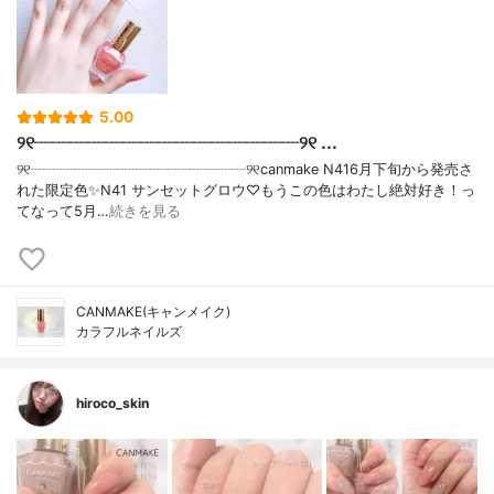
5.00
୨୧┈┈┈┈┈┈┈┈┈┈┈┈┈┈┈୨୧ ...
୨୧┈┈┈┈┈┈┈┈┈┈┈┈┈┈┈୨୧canmake N416月下旬から発売さ
れた限定色✨N41 サンセットグロウ♡もうこの色はわたし絶対好き！っ
てなって5月…
続きを見る
CANMAKE(キャンメイク)
カラフルネイルズ
hiroco_skin