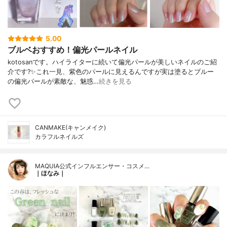
5.00
ブルベおすすめ！偏光パールネイル
kotosanです。ハイライターに続いて偏光パールが美しいネイルのご紹
介です?✨これ一見、紫色のパールに見えるんですが実は塗るとブルー
の偏光パールが素敵な、魅惑…
続きを見る
CANMAKE(キャンメイク)
カラフルネイルズ
MAQUIA公式インフルエンサー・コスメ…
｜ほなみ｜