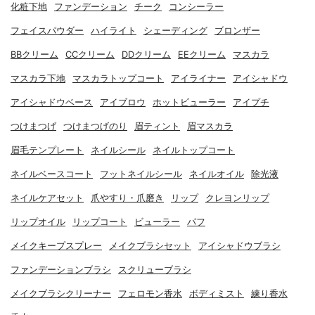
化粧下地
ファンデーション
チーク
コンシーラー
フェイスパウダー
ハイライト
シェーディング
ブロンザー
BBクリーム
CCクリーム
DDクリーム
EEクリーム
マスカラ
マスカラ下地
マスカラトップコート
アイライナー
アイシャドウ
アイシャドウベース
アイブロウ
ホットビューラー
アイプチ
つけまつげ
つけまつげのり
眉ティント
眉マスカラ
眉毛テンプレート
ネイルシール
ネイルトップコート
ネイルベースコート
フットネイルシール
ネイルオイル
除光液
ネイルケアセット
爪やすり・爪磨き
リップ
クレヨンリップ
リップオイル
リップコート
ビューラー
パフ
メイクキープスプレー
メイクブラシセット
アイシャドウブラシ
ファンデーションブラシ
スクリューブラシ
メイクブラシクリーナー
フェロモン香水
ボディミスト
練り香水