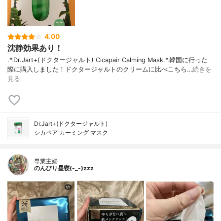
4.00
沈静効果あり！
.*.Dr.Jart+(ドクタージャルト) Cicapair Calming Mask.*.韓国に行った
際に購入しました！ドクタージャルトのクリームに比べこちら…
続きを
見る
Dr.Jart+(ドクタージャルト)
シカペア カーミング マスク
専業主婦
のんびり昼寝(-_-)zzz