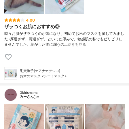
4.00
ザラつくお肌におすすめ◎
時々お肌がザラつくのが気になり、初めてお米のマスクを試してみまし
た♪厚過ぎず、薄過ぎず、といった厚みで、敏感肌の私でもピリピリし
ませんでした。剥がした後に潤うの…
続きを見る
毛穴撫子(ケアナナデシコ)
お米のマスク <シートマスク>
3kidsmama
みーさん¨̮⸝⋆