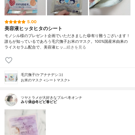
5.00
美容液ヒッタヒタのシート
モノシル様のプレゼント企画でいただきました😄有り難うございます！
誰もが知っているであろう毛穴撫子お米のマスク。100%国産米由来の
ライスセラム配合で、美容液ヒッ…
続きを見る
毛穴撫子(ケアナナデシコ)
お米のマスク <シートマスク>
ツヤとラメが大好きなブルベ冬オンナ
みり俵@冬ビビ春ビビ