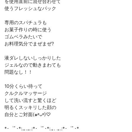
を使用直前に混ぜ合わせて
使うフレッシュなパック
専用のスパチュラも
お菓子作りの時に使う
ゴムベラみたいで
お料理気分でまぜまぜ?
液ダレしないしっかりした
ジェルなので動きまわても
問題なし！！
10分くらい待って
クルクルマッサージ
して洗い流すと驚くほど
明るくスッキリした顔の
自分とご対面(๑˃̵ᴗ˂̵)♡
*･゜ﾟ･*:.｡..｡.:*･゜ﾟ･*:.｡. .｡.:*･゜ﾟ･*