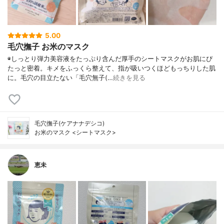
5.00
毛穴撫子 お米のマスク
◉しっとり弾力美容液をたっぷり含んだ厚手のシートマスクがお肌にぴ
たっと密着。キメをふっくら整えて、指が吸いつくほどもっちりした肌
に。毛穴の目立たない「毛穴無子(…
続きを見る
毛穴撫子(ケアナナデシコ)
お米のマスク <シートマスク>
恵未