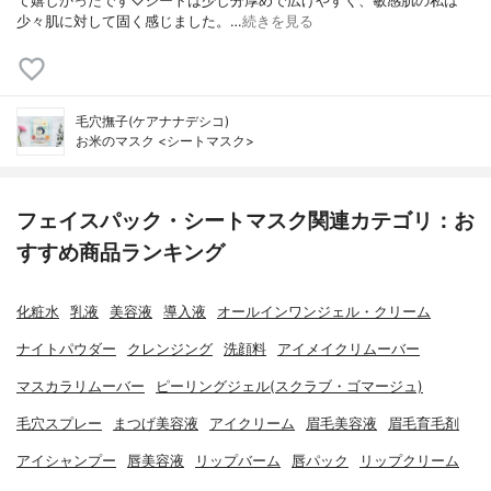
て嬉しかったです♡シートは少し分厚めで広げやすく、敏感肌の私は
少々肌に対して固く感じました。…
続きを見る
毛穴撫子(ケアナナデシコ)
お米のマスク <シートマスク>
フェイスパック・シートマスク関連カテゴリ：お
すすめ商品ランキング
化粧水
乳液
美容液
導入液
オールインワンジェル・クリーム
ナイトパウダー
クレンジング
洗顔料
アイメイクリムーバー
マスカラリムーバー
ピーリングジェル(スクラブ・ゴマージュ)
毛穴スプレー
まつげ美容液
アイクリーム
眉毛美容液
眉毛育毛剤
アイシャンプー
唇美容液
リップバーム
唇パック
リップクリーム