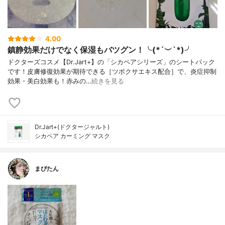
4.00
鎮静効果だけでなく保湿もバツグン！╰(*´︶`*)╯
ドクターズコスメ【Dr.Jart+】の「シカペアシリーズ」のシートパック
です！皮膚修復効果が期待できる［ツボクサエキス配合］で、炎症抑制
効果・美白効果も！赤みの…
続きを見る
Dr.Jart+(ドクタージャルト)
シカペア カーミング マスク
まぴたん