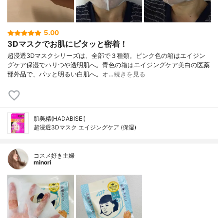
5.00
3Dマスクでお肌にピタッと密着！
超浸透3Dマスクシリーズは、全部で３種類。ピンク色の箱はエイジン
グケア保湿でハリつや透明肌へ。青色の箱はエイジングケア美白の医薬
部外品で、パッと明るい白肌へ。オ…
続きを見る
肌美精(HADABISEI)
超浸透3Dマスク エイジングケア (保湿)
コスメ好き主婦
minori