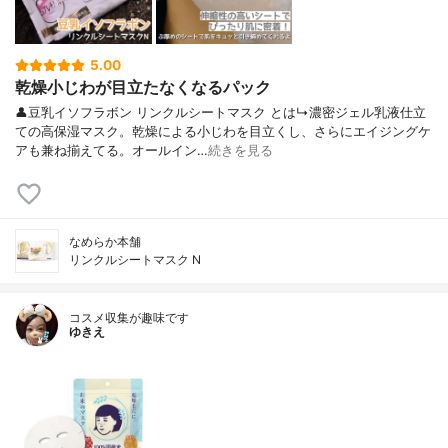
5.00
乾燥小じわが目立たなくなるパック
👤豆乳イソフラボン リンクルシートマスク とは↳濃密ジェル乳液仕立
ての高保湿マスク。乾燥による小じわを目立くし、さらにエイジングケ
アも兼ね揃えてる。オールイン…
続きを見る
なめらか本舗
リンクルシートマスク N
コスメ収集が趣味です
ゆきえ