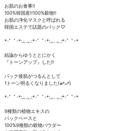
お肌のお食事‼︎
100%韓国産‼︎100%穀物‼︎
お肌の浄化マスクと呼ばれる
韓国エステで話題のパック♡
*･゜ﾟ･*:.｡..｡.:*･゜ﾟ･*:.｡. .｡.:*･゜ﾟ･*
結論からゆうととにかく
『トーンアップ』した‼︎
パック後肌がつるんとして
1トーン明るくなりました(๑˃̵ᴗ˂̵)
*･゜ﾟ･*:.｡..｡.:*･゜ﾟ･*:.｡. .｡.:*･゜ﾟ･*
9種類の植物エキスの
パックベースと
100%9種類の穀物パウダー