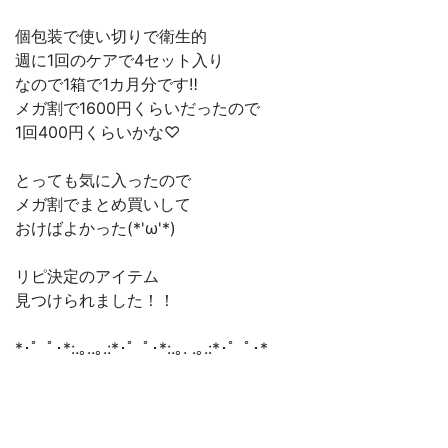
個包装で使い切りで衛生的
週に1回のケアで4セット入り
なので1箱で1カ月分です‼︎
メガ割で1600円くらいだったので
1回400円くらいかな♡
とっても気に入ったので
メガ割でまとめ買いして
おけばよかった(*'ω'*)
リピ決定のアイテム
見つけられました！！
*･゜ﾟ･*:.｡..｡.:*･゜ﾟ･*:.｡. .｡.:*･゜ﾟ･*