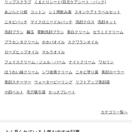
リップスクラブ
くまとりシート(目元ケアシート・パック)
あぶらとり紙
コットン
シミ用飲み薬
スキンケアトラベルセット
ニキビパッチ
マイクロニードルパッチ
洗顔クロス
洗顔ネット
洗顔ブラシ
繭玉
電動洗顔ブラシ
美白クリーム
セラミドクリーム
プラセンタクリーム
ホホバオイル
スクワランオイル
ローズヒップオイル
マルラオイル
フェイスクリーム・ジェル・バーム
ナイトクリーム
ワセリン
ほうれい線クリーム
シワ改善クリーム
ニキビ塗り薬
美顔ローラー
美顔スチーマー
ウォーターピーリング
リフトアップ美顔器
小顔ベルト
毛穴吸引器
かっさプレート
カテゴリ一覧へ
よく見られている人気おすすめ記事