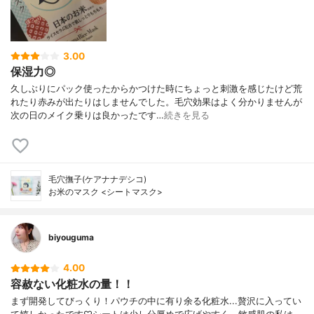
3.00
保湿力◎
久しぶりにパック使ったからかつけた時にちょっと刺激を感じたけど荒
れたり赤みが出たりはしませんでした。毛穴効果はよく分かりませんが
次の日のメイク乗りは良かったです…
続きを見る
毛穴撫子(ケアナナデシコ)
お米のマスク <シートマスク>
biyouguma
4.00
容赦ない化粧水の量！！
まず開発してびっくり！パウチの中に有り余る化粧水...贅沢に入ってい