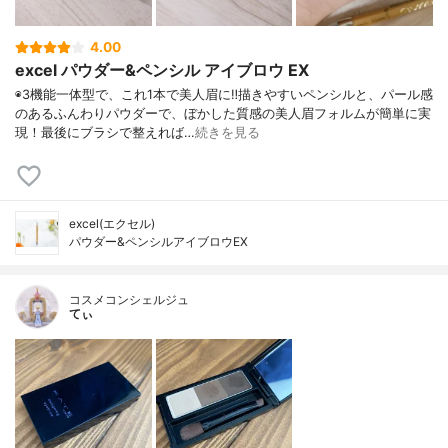
4.00
excel パウダー&ペンシル アイブロウ EX
◉3機能一体型で、これ1本で美人眉に‼︎描きやすいペンシルと、パール感
のあるふんわりパウダーで、ぼかした質感の美人眉フォルムが簡単に実
現！最後にブラシで整えれば…
続きを見る
excel(エクセル)
パウダー&ペンシルアイブロウEX
コスメコンシェルジュ
てぃ