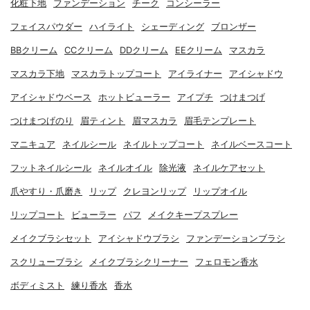
化粧下地
ファンデーション
チーク
コンシーラー
フェイスパウダー
ハイライト
シェーディング
ブロンザー
BBクリーム
CCクリーム
DDクリーム
EEクリーム
マスカラ
マスカラ下地
マスカラトップコート
アイライナー
アイシャドウ
アイシャドウベース
ホットビューラー
アイプチ
つけまつげ
つけまつげのり
眉ティント
眉マスカラ
眉毛テンプレート
マニキュア
ネイルシール
ネイルトップコート
ネイルベースコート
フットネイルシール
ネイルオイル
除光液
ネイルケアセット
爪やすり・爪磨き
リップ
クレヨンリップ
リップオイル
リップコート
ビューラー
パフ
メイクキープスプレー
メイクブラシセット
アイシャドウブラシ
ファンデーションブラシ
スクリューブラシ
メイクブラシクリーナー
フェロモン香水
ボディミスト
練り香水
香水