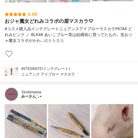
5.00
おジャ魔女どれみコラボの眉マスカラ♡
#コスメ購入品インテグレートニュアンスアイブローマスカラPK746 ど
れみピンク ／ BL648 あいこブルー実は結構前に買ってたもの。笑おジ
ャ魔女コラボがかわ…
続きを見る
INTEGRATE(インテグレート)
ニュアンス アイブロー マスカラ
3kidsmama
みーさん¨̮⸝⋆