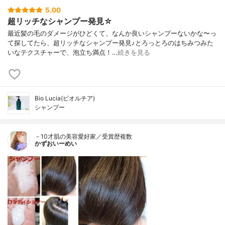
5.00
超リッチなシャンプー発見☆
最近髪の毛のダメージがひどくて、なんか良いシャンプーないかな〜っ
て探してたら、超リッチなシャンプー発見♪とろっとろのはちみつみた
いなテクスチャーで、泡立ち満点！…
続きを見る
Bio Lucia(ビオルチア)
シャンプー
－10才肌の美容愛好家／受賞歴複数
かずおいーめい