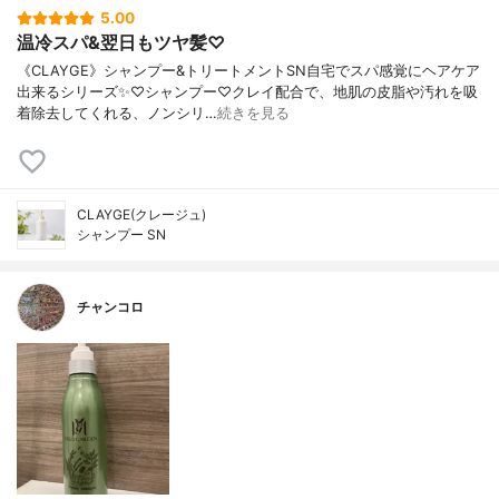
5.00
温冷スパ&翌日もツヤ髪♡
《CLAYGE》シャンプー&トリートメントSN自宅でスパ感覚にヘアケア
出来るシリーズ✨♡シャンプー♡クレイ配合で、地肌の皮脂や汚れを吸
着除去してくれる、ノンシリ…
続きを見る
CLAYGE(クレージュ)
シャンプー SN
チャンコロ