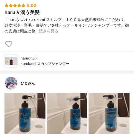
5.00
haru★潤う美髪
「haru(ハル) kurokami スカルプ」１００％天然由来成分にこだわり、
頭皮洗浄・育毛・白髪ケアを叶えるオールインワンシャンプーです。顔
の皮膚は頭皮と繋…
続きを見る
haru(ハル)
kurokami スカルプシャンプー
ひとみん