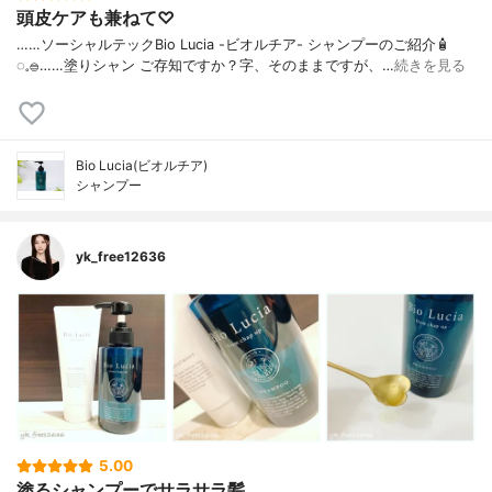
頭皮ケアも兼ねて♡
……⁡⁡⁡ソーシャルテックBio Lucia -ビオルチア- シャンプー⁡のご紹介🧴‎
◌𓈒𓐍⁡……⁡⁡⁡⁡塗りシャン ご存知ですか？⁡⁡⁡⁡字、そのままですが、…
続きを見る
Bio Lucia(ビオルチア)
シャンプー
yk_free12636
5.00
塗るシャンプーでサラサラ髪