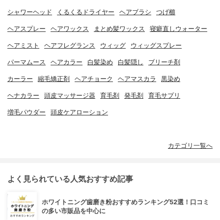
シャワーヘッド
くるくるドライヤー
ヘアブラシ
つげ櫛
ヘアスプレー
ヘアワックス
まとめ髪ワックス
寝癖直しウォーター
ヘアミスト
ヘアフレグランス
ウィッグ
ウィッグスプレー
パーマムース
ヘアカラー
白髪染め
白髪隠し
ブリーチ剤
カーラー
縮毛矯正剤
ヘアチョーク
ヘアマスカラ
黒染め
ヘナカラー
頭皮マッサージ器
育毛剤
発毛剤
育毛サプリ
増毛パウダー
頭皮ケアローション
カテゴリ一覧へ
よく見られている人気おすすめ記事
ホワイトニング歯磨き粉おすすめランキング52選！口コミ
の多い市販品を中心に