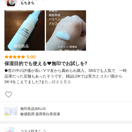
もちきち
5.00
保湿目的でも使える♥️無印でお試しを?
●世の中の評価が高いママ友から薦められ購入。SNSでも人気で、一時
品薄だった店舗もあったそうです。雑誌LDKでは実力とコスパ面から
SK-IIをこえてました?また…
続きを見る
無印良品(MUJI)
敏感肌用 薬用美白美容液
コスメ好き₍ᐢ.ˬ.ᐢ₎