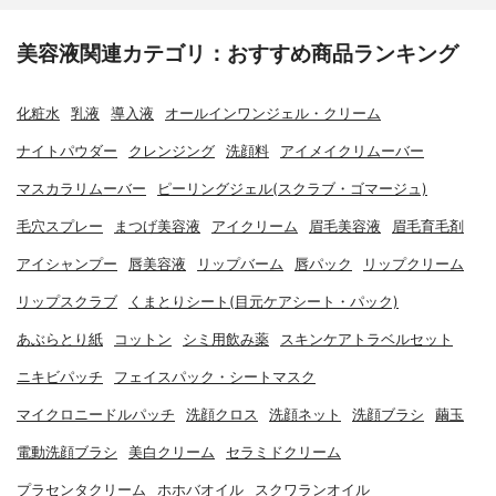
美容液関連カテゴリ：おすすめ商品ランキング
化粧水
乳液
導入液
オールインワンジェル・クリーム
ナイトパウダー
クレンジング
洗顔料
アイメイクリムーバー
マスカラリムーバー
ピーリングジェル(スクラブ・ゴマージュ)
毛穴スプレー
まつげ美容液
アイクリーム
眉毛美容液
眉毛育毛剤
アイシャンプー
唇美容液
リップバーム
唇パック
リップクリーム
リップスクラブ
くまとりシート(目元ケアシート・パック)
あぶらとり紙
コットン
シミ用飲み薬
スキンケアトラベルセット
ニキビパッチ
フェイスパック・シートマスク
マイクロニードルパッチ
洗顔クロス
洗顔ネット
洗顔ブラシ
繭玉
電動洗顔ブラシ
美白クリーム
セラミドクリーム
プラセンタクリーム
ホホバオイル
スクワランオイル