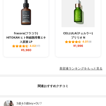
fracora(フラコラ)
CELLULA(チェルラー)
HITOKAN ヒト幹細胞培養エキ
ブリリオ N
ス原液 LP
4.01
(9)
¥1,996
4.02
(17)
¥5,980
美容液ランキングをもっと見る
関連おすすめクチコミ
3歳＆0歳boy×OL🤍