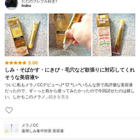
ただのフレブル好き?
bubu
5.00
しみ・そばかす・にきび・毛穴など欲張りに対応してくれ
そうな美容液✨
ついに私もメラノCCデビュー⸜(*ˊᗜˋ*)⸝⋆*いろんな所で高評価な美容液
だったので、ず～っと前から使ってみたかったので今回試せたのは嬉し
い。しかもこのメラノ…
続きを見る
メラノCC
薬用しみ集中対策 美容液