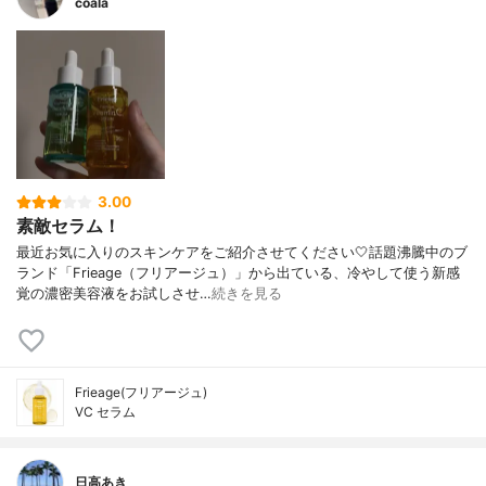
coala
3.00
素敵セラム！
最近お気に入りのスキンケアをご紹介させてください🤍話題沸騰中のブ
ランド「Frieage（フリアージュ）」から出ている、冷やして使う新感
覚の濃密美容液をお試しさせ…
続きを見る
Frieage(フリアージュ)
VC セラム
日高あき