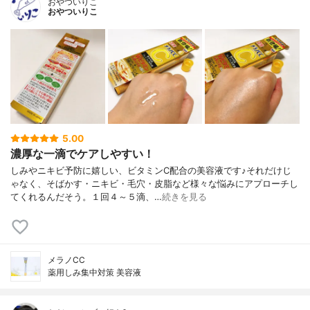
おやついりこ
おやついりこ
5.00
濃厚な一滴でケアしやすい！
しみやニキビ予防に嬉しい、ビタミンC配合の美容液です♪それだけじ
ゃなく、そばかす・ニキビ・毛穴・皮脂など様々な悩みにアプローチし
てくれるんだそう。１回４～５滴、…
続きを見る
メラノCC
薬用しみ集中対策 美容液