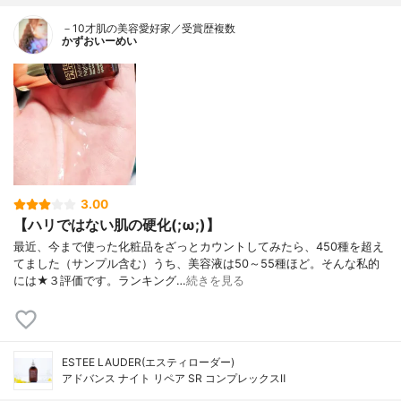
－10才肌の美容愛好家／受賞歴複数
かずおいーめい
3.00
【ハリではない肌の硬化(;ω;)】
最近、今まで使った化粧品をざっとカウントしてみたら、450種を超え
てました（サンプル含む）うち、美容液は50～55種ほど。そんな私的
には★３評価です。ランキング…
続きを見る
ESTEE LAUDER(エスティローダー)
アドバンス ナイト リペア SR コンプレックスⅡ