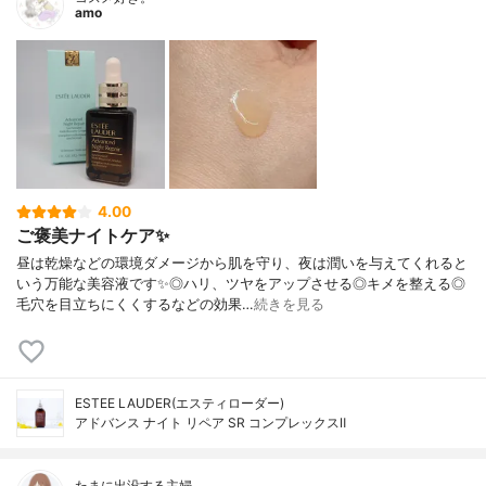
amo
4.00
ご褒美ナイトケア✨
昼は乾燥などの環境ダメージから肌を守り、夜は潤いを与えてくれると
いう万能な美容液です✨◎ハリ、ツヤをアップさせる◎キメを整える◎
毛穴を目立ちにくくするなどの効果…
続きを見る
ESTEE LAUDER(エスティローダー)
アドバンス ナイト リペア SR コンプレックスⅡ
たまに出没する主婦