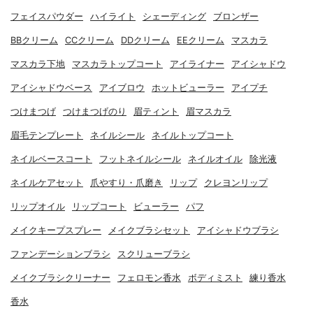
フェイスパウダー
ハイライト
シェーディング
ブロンザー
BBクリーム
CCクリーム
DDクリーム
EEクリーム
マスカラ
マスカラ下地
マスカラトップコート
アイライナー
アイシャドウ
アイシャドウベース
アイブロウ
ホットビューラー
アイプチ
つけまつげ
つけまつげのり
眉ティント
眉マスカラ
眉毛テンプレート
ネイルシール
ネイルトップコート
ネイルベースコート
フットネイルシール
ネイルオイル
除光液
ネイルケアセット
爪やすり・爪磨き
リップ
クレヨンリップ
リップオイル
リップコート
ビューラー
パフ
メイクキープスプレー
メイクブラシセット
アイシャドウブラシ
ファンデーションブラシ
スクリューブラシ
メイクブラシクリーナー
フェロモン香水
ボディミスト
練り香水
香水