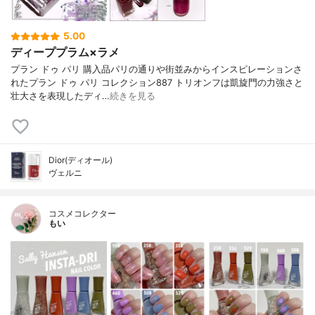
5.00
ディーププラム×ラメ
プラン ドゥ パリ 購入品パリの通りや街並みからインスピレーションさ
れたプラン ドゥ パリ コレクション887 トリオンフは凱旋門の力強さと
壮大さを表現したディ…
続きを見る
Dior(ディオール)
ヴェルニ
コスメコレクター
もい