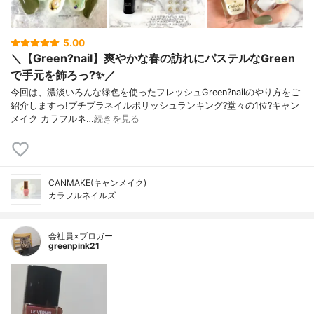
5.00
＼【Green?nail】爽やかな春の訪れにパステルなGreen
で手元を飾ろっ?✨／
今回は、濃淡いろんな緑色を使ったフレッシュGreen?nailのやり方をご
紹介しますっ!プチプラネイルポリッシュランキング?堂々の1位?キャン
メイク カラフルネ…
続きを見る
CANMAKE(キャンメイク)
カラフルネイルズ
会社員×ブロガー
greenpink21