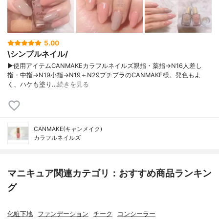
5.00
\シンプルネイル/
▶使用アイテムCANMAKEカラフルネイルズ親指・薬指→N16人差し
指・中指→N19小指→N19＋N29プチプラのCANMAKE様。発色もよ
く、ハケも塗り…
続きを見る
CANMAKE(キャンメイク)
カラフルネイルズ
マニキュア関連カテゴリ：おすすめ商品ランキン
グ
化粧下地
ファンデーション
チーク
コンシーラー