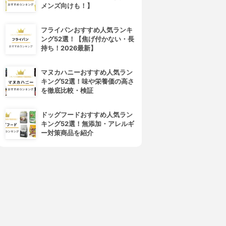
4位
5位
メンズ向けも！】
フライパンおすすめ人気ランキ
ング52選！【焦げ付かない・長
持ち！2026最新】
マヌカハニーおすすめ人気ラン
キング52選！味や栄養価の高さ
を徹底比較・検証
MISSHA(ミシャ)
Fujiko(フジコ)
セブンデイズ アイブロウティ
書き足し眉ティントSV
ドッグフードおすすめ人気ラン
ント
3.83
(9)
キング52選！無添加・アレルギ
¥1,080
3.84
(2)
ー対策商品を紹介
¥930