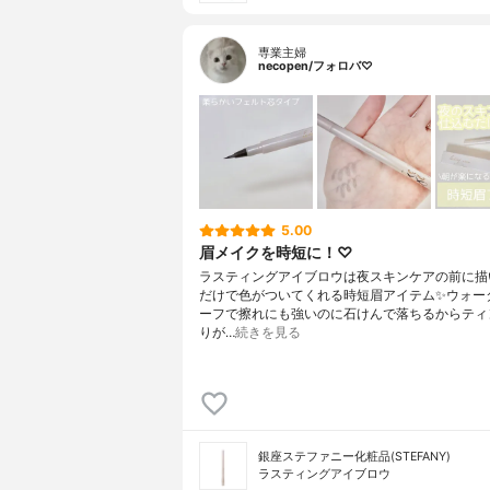
専業主婦
necopen/フォロバ♡
5.00
眉メイクを時短に！♡
ラスティングアイブロウは夜スキンケアの前に描
だけで色がついてくれる時短眉アイテム✨ウォー
ーフで擦れにも強いのに石けんで落ちるからティ
りが…
続きを見る
銀座ステファニー化粧品(STEFANY)
ラスティングアイブロウ