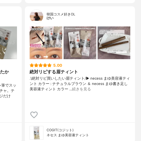
韓国コスメ好きOL
けい
5.00
たか
絶対リピする眉ティント
.\絶対リピ買いしたい眉ティント/▶︎ necess まゆ美容液ティ
ント カラー : ナチュラルブラウン ＆ necess まゆ書き足し
≫筆でスッ
美容液ティント カラー …
続きを見る
チャ。テ
ジだけ
COGIT(コジット)
ネセス まゆ美容液ティント