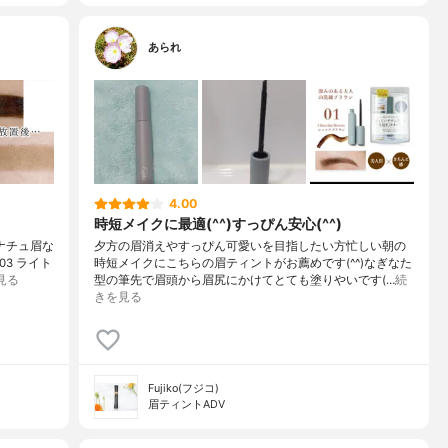
あられ
4.00
時短メイクに最適(^^)すっぴん安心(^^)
ナチュ眉な
夕方の眉消えやすっぴん可愛いを目指したい方忙しい朝の
03 ライト
時短メイクにこちらの眉ティントがお薦めです(^^)なぎなた
見る
型の筆先で眉頭から眉尻にかけてとても塗りやいです(…
続
きを見る
Fujiko(フジコ)
眉ティントADV