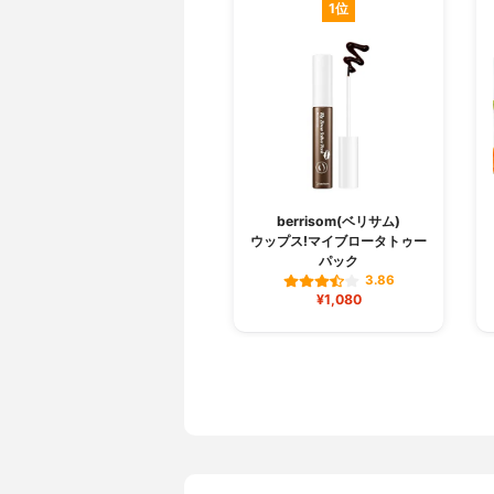
1位
berrisom(ベリサム)
ウップス!マイブロータトゥー
パック
3.86
¥1,080