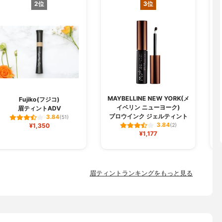
2位
3位
MAYBELLINE NEW YORK(メ
Fujiko(フジコ)
イベリン ニューヨーク)
眉ティントADV
ブロウインク ジェルティント
3.84
(51)
3.84
¥1,350
(2)
¥1,177
眉ティントランキングをもっと見る