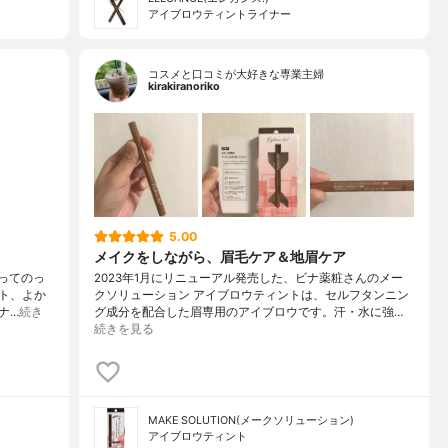
アイブロウティントライナー
コスメと口コミが大好きな専業主婦
kirakiranoriko
5.00
メイクをしながら、眉毛ケア＆地眉ケア
トってのっ
2023年1月にリニューアル発売した、ビナ薬粧さんのメー
ト、よか
クソリューション アイブロウティントは、セルフタンニン
ナ…
続き
グ成分を配合した眉専用のアイブロウです。汗・水に強…
続きを見る
MAKE SOLUTION(メークソリューション)
アイブロウティント