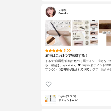
大学生
Suzuka
5.00
眉毛はこれ1つで完成する！
まるで“自眉毛”自然に色づく眉ティント消えない
ら「寝起き」かわいい。♥ Fujiko 眉ティントSVR
ブラウン（透明感が生まれる明るいブラ…
続きを
Fujiko(フジコ)
眉ティントADV