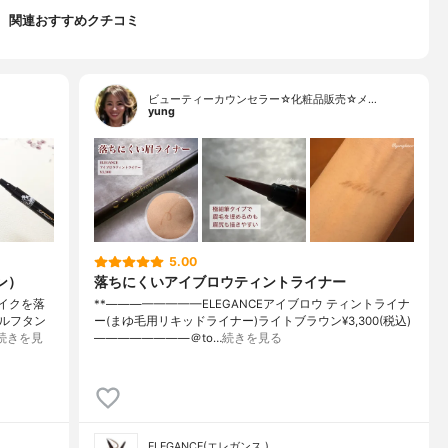
関連おすすめクチコミ
ビューティーカウンセラー☆化粧品販売☆メ…
yung
5.00
ウン）
落ちにくいアイブロウティントライナー
メイクを落
**⁡————————⁡ELEGANCE⁡アイブロウ ティントライナ
ルフタン
ー(まゆ毛用リキッドライナー)⁡ライトブラウン⁡¥3,300(税込)
続きを見
————————⁡＠to…
続きを見る
ELEGANCE(エレガンス.)