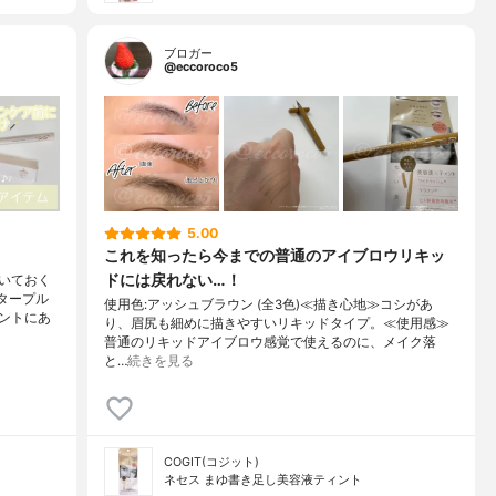
ブロガー
@eccoroco5
5.00
これを知ったら今までの普通のアイブロウリキッ
ドには戻れない…！
いておく
タープル
使用色:アッシュブラウン (全3色)≪描き心地≫コシがあ
ントにあ
り、眉尻も細めに描きやすいリキッドタイプ。≪使用感≫
普通のリキッドアイブロウ感覚で使えるのに、メイク落
と…
続きを見る
COGIT(コジット)
ネセス まゆ書き足し美容液ティント