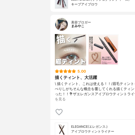
キープアイブロウ
美容ブロガー
まみやこ
5.00
描くティント、大活躍
\ 描くティント、これは使える！！/⁡眉毛ティン
ぺりしがちそんな概念を覆してくれる描くティン
った！！⁡⁡💐ザエレガンスアイブロウティントライ
を見る
ELEGANCE(エレガンス.)
アイブロウティントライナー