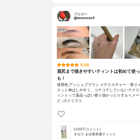
ブロガー
@eccoroco5
5.00
眉尻まで描きやすいティントは初めて使っ
も！
使用色:アッシュブラウン ≪テクスチャー・香り
スッと伸ばしやすく、コテコテしていないテクス
ィントって薬品っぽい香り強かったりすルイメー
ど…
続きを見る
COGIT(コジット)
ネセス まゆ美容液ティント