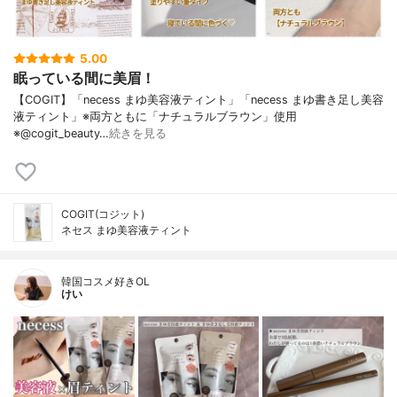
5.00
眠っている間に美眉！
【COGIT】「necess まゆ美容液ティント」「necess まゆ書き足し美容
液ティント」※両方ともに「ナチュラルブラウン」使用
※@cogit_beauty…
続きを見る
COGIT(コジット)
ネセス まゆ美容液ティント
韓国コスメ好きOL
けい