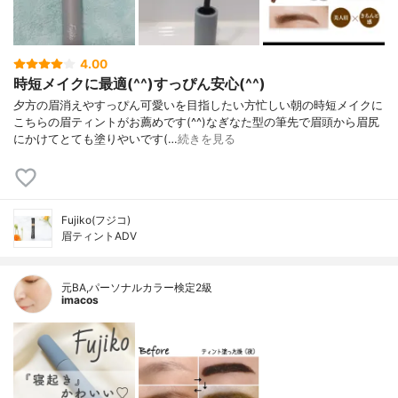
4.00
時短メイクに最適(^^)すっぴん安心(^^)
夕方の眉消えやすっぴん可愛いを目指したい方忙しい朝の時短メイクに
こちらの眉ティントがお薦めです(^^)なぎなた型の筆先で眉頭から眉尻
にかけてとても塗りやいです(…
続きを見る
Fujiko(フジコ)
眉ティントADV
元BA,パーソナルカラー検定2級
imacos