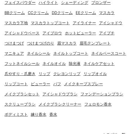
フェイスパウダー
ハイライト
シェーディング
ブロンザー
BBクリーム
CCクリーム
DDクリーム
EEクリーム
マスカラ
マスカラ下地
マスカラトップコート
アイライナー
アイシャドウ
アイシャドウベース
アイブロウ
ホットビューラー
アイプチ
つけまつげ
つけまつげのり
眉マスカラ
眉毛テンプレート
マニキュア
ネイルシール
ネイルトップコート
ネイルベースコート
フットネイルシール
ネイルオイル
除光液
ネイルケアセット
爪やすり・爪磨き
リップ
クレヨンリップ
リップオイル
リップコート
ビューラー
パフ
メイクキープスプレー
メイクブラシセット
アイシャドウブラシ
ファンデーションブラシ
スクリューブラシ
メイクブラシクリーナー
フェロモン香水
ボディミスト
練り香水
香水