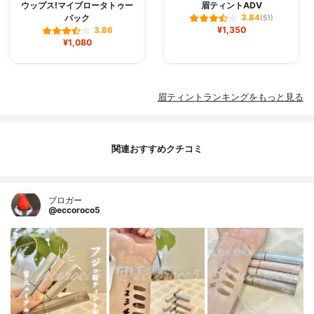
ウップス!マイブロータトゥー
眉ティントADV
パック
3.84
(51)
¥1,350
3.86
¥1,080
眉ティントランキングをもっと見る
関連おすすめクチコミ
ブロガー
@eccoroco5