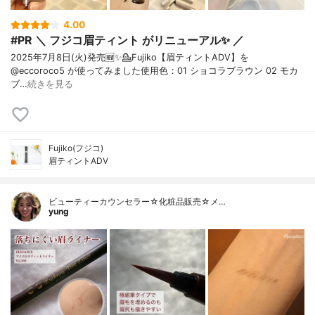
4.00
#PR ＼ フジコ眉ティント がリニューアル✨ ／
2025年7月8日(火)発売🆕✨⁡⁡💁Fujiko【眉ティントADV】を
@eccoroco5 が使ってみました⁡⁡使用色：01 ショコラブラウン 02 モカ
ブ…
続きを見る
Fujiko(フジコ)
眉ティントADV
ビューティーカウンセラー☆化粧品販売☆メ…
yung