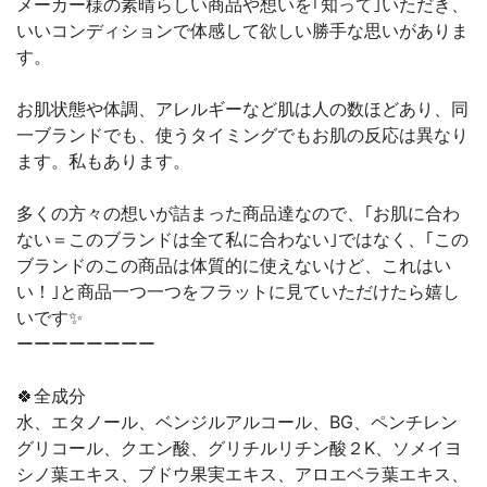
メーカー様の素晴らしい商品や想いを｢知って｣いただき、
いいコンディションで体感して欲しい勝手な思いがありま
す。
お肌状態や体調、アレルギーなど肌は人の数ほどあり、同
一ブランドでも、使うタイミングでもお肌の反応は異なり
ます。私もあります。
多くの方々の想いが詰まった商品達なので、｢お肌に合わ
ない＝このブランドは全て私に合わない｣ではなく、｢この
ブランドのこの商品は体質的に使えないけど、これはい
い！｣と商品一つ一つをフラットに見ていただけたら嬉し
いです✨
ーーーーーーーー
🍀全成分
水、エタノール、ベンジルアルコール、BG、ペンチレン
グリコール、クエン酸、グリチルリチン酸２K、ソメイヨ
シノ葉エキス、ブドウ果実エキス、アロエベラ葉エキス、