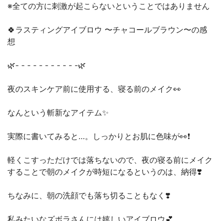
※全ての方に刺激が起こらないということではありません
🍀ラスティングアイブロウ 〜チャコールブラウン〜の感
想
🌿- - - - - - - - - - -🌿
夜のスキンケア前に使用する、寝る前のメイク👀
なんという斬新なアイテム✨
実際に書いてみると…。しっかりとお肌に色味が👀❗️
軽くこすっただけでは落ちないので、夜の寝る前にメイク
することで朝のメイクが時短になるというのは、納得❣️
ちなみに、朝の洗顔でも落ち切ることもなく❣️
私みたいなズボラさんには嬉しいアイブロウ💕