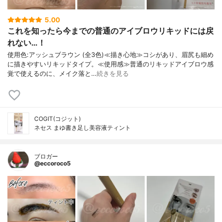
5.00
これを知ったら今までの普通のアイブロウリキッドには戻
れない…！
使用色:アッシュブラウン (全3色)≪描き心地≫コシがあり、眉尻も細め
に描きやすいリキッドタイプ。≪使用感≫普通のリキッドアイブロウ感
覚で使えるのに、メイク落と…
続きを見る
COGIT(コジット)
ネセス まゆ書き足し美容液ティント
ブロガー
@eccoroco5