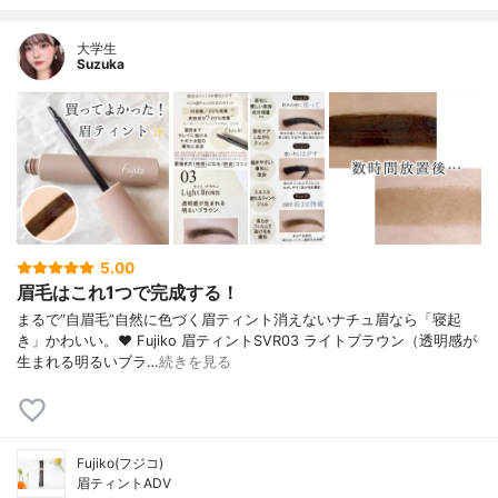
大学生
Suzuka
5.00
眉毛はこれ1つで完成する！
まるで“自眉毛”自然に色づく眉ティント消えないナチュ眉なら「寝起
き」かわいい。♥ Fujiko 眉ティントSVR03 ライトブラウン（透明感が
生まれる明るいブラ…
続きを見る
Fujiko(フジコ)
眉ティントADV