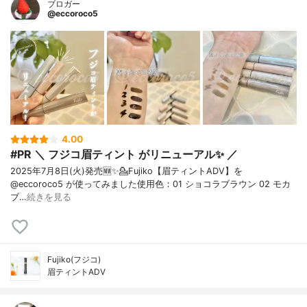
ブロガー
@eccoroco5
4.00
#PR ＼ フジコ眉ティント がリニューアル✨ ／
2025年7月8日(火)発売🆕✨⁡⁡💁Fujiko【眉ティントADV】を
@eccoroco5 が使ってみました⁡⁡使用色：01 ショコラブラウン 02 モカ
ブ…
続きを見る
Fujiko(フジコ)
眉ティントADV