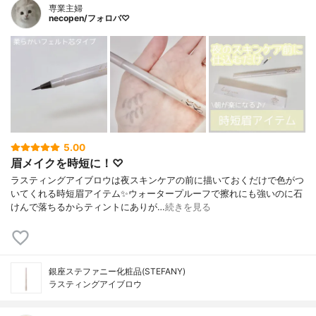
専業主婦
necopen/フォロバ♡
5.00
眉メイクを時短に！♡
ラスティングアイブロウは夜スキンケアの前に描いておくだけで色がつ
いてくれる時短眉アイテム✨ウォータープルーフで擦れにも強いのに石
けんで落ちるからティントにありが…
続きを見る
銀座ステファニー化粧品(STEFANY)
ラスティングアイブロウ