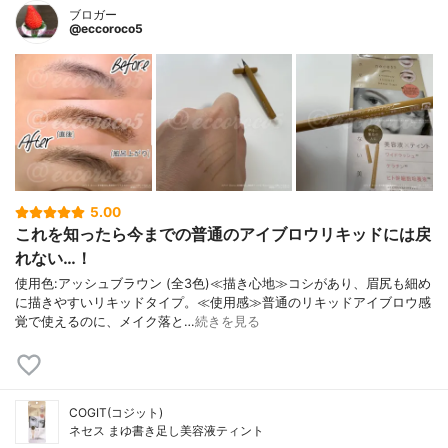
ブロガー
@eccoroco5
5.00
これを知ったら今までの普通のアイブロウリキッドには戻
れない…！
使用色:アッシュブラウン (全3色)≪描き心地≫コシがあり、眉尻も細め
に描きやすいリキッドタイプ。≪使用感≫普通のリキッドアイブロウ感
覚で使えるのに、メイク落と…
続きを見る
COGIT(コジット)
ネセス まゆ書き足し美容液ティント