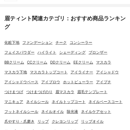
眉ティント関連カテゴリ：おすすめ商品ランキン
グ
化粧下地
ファンデーション
チーク
コンシーラー
フェイスパウダー
ハイライト
シェーディング
ブロンザー
BBクリーム
CCクリーム
DDクリーム
EEクリーム
マスカラ
マスカラ下地
マスカラトップコート
アイライナー
アイシャドウ
アイシャドウベース
アイブロウ
ホットビューラー
アイプチ
つけまつげ
つけまつげのり
眉マスカラ
眉毛テンプレート
マニキュア
ネイルシール
ネイルトップコート
ネイルベースコート
フットネイルシール
ネイルオイル
除光液
ネイルケアセット
爪やすり・爪磨き
リップ
クレヨンリップ
リップオイル