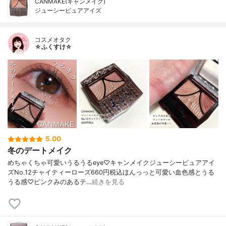
CANMAKE(キャンメイク)
ジューシーピュアアイズ
コスメオタク
☆ふくすけ☆
5.00
冬のデートメイク
めちゃくちゃ可愛いうるうるeye♡キャンメイクジューシーピュアアイ
ズNo.12チャイティーローズ660円税込ほんっっと可愛い血色感とうる
うる感♡ピンクみのあるテ…
続きを見る