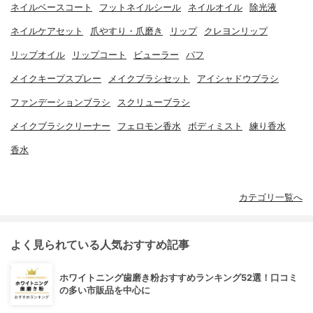
ネイルベースコート
フットネイルシール
ネイルオイル
除光液
ネイルケアセット
爪やすり・爪磨き
リップ
クレヨンリップ
リップオイル
リップコート
ビューラー
パフ
メイクキープスプレー
メイクブラシセット
アイシャドウブラシ
ファンデーションブラシ
スクリューブラシ
メイクブラシクリーナー
フェロモン香水
ボディミスト
練り香水
香水
カテゴリ一覧へ
よく見られている人気おすすめ記事
ホワイトニング歯磨き粉おすすめランキング52選！口コミ
の多い市販品を中心に