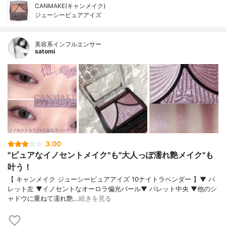
CANMAKE(キャンメイク)
ジューシーピュアアイズ
美容系インフルエンサー
satomi
3.00
"ピュアなイノセントメイク"も"大人っぽ濡れ艶メイク"も
叶う！
【 キャンメイク ジューシーピュアアイズ 10ナイトラベンダー 】▼ パ
レット左 ▼イノセントなオーロラ偏光パール▼ パレット中央 ▼他のシ
ャドウに重ねて濡れ艶…
続きを見る