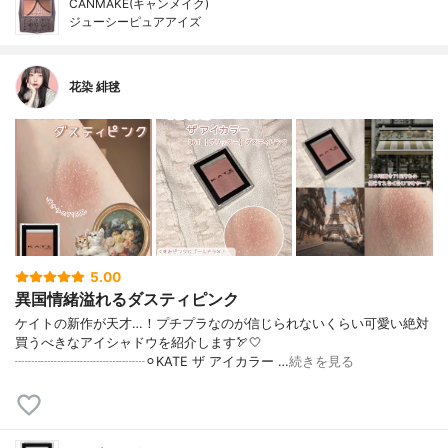
CANMAKE(キャンメイク)
ジューシーピュアアイズ
花染 緋毬
5.00
異国情緒溢れるダスティピンク
ケイトの新作が天才…！プチプラなのが信じられないくらい可愛い絶対
買うべきなアイシャドウを紹介します🏹🤍
┈┈┈┈┈┈┈┈┈┈⚪︎KATE ザ アイカラー …
続きを見る