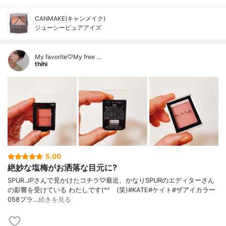
CANMAKE(キャンメイク)
ジューシーピュアアイズ
My favorite♡My free …
thihi
5.00
絶妙な塩梅がお洒落な目元に?
SPUR.JPさんで見かけたコチラ♡最近、かなりSPURのエディターさん
の影響を受けている わたしです(^^ゞ(笑)#KATE#ケイト#ザアイカラー
058ブラ…
続きを見る