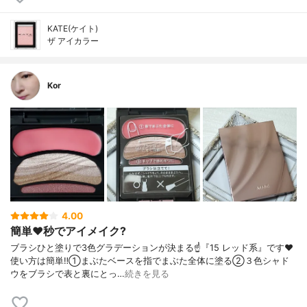
KATE(ケイト)
ザ アイカラー
Kor
4.00
簡単❤️秒でアイメイク?
ブラシひと塗りで3色グラデーションが決まる☝️『15 レッド系』です❤️
使い方は簡単‼️①まぶたベースを指でまぶた全体に塗る②３色シャド
ウをブラシで表と裏にとっ…
続きを見る