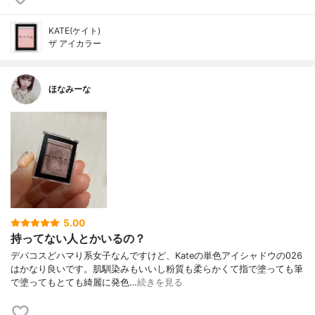
KATE(ケイト)
ザ アイカラー
ほなみーな
5.00
持ってない人とかいるの？
デパコスどハマり系女子なんですけど、Kateの単色アイシャドウの026
はかなり良いです。肌馴染みもいいし粉質も柔らかくて指で塗っても筆
で塗ってもとても綺麗に発色…
続きを見る