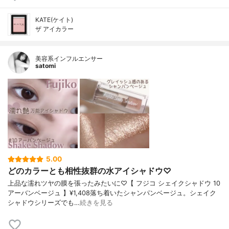
KATE(ケイト)
ザ アイカラー
美容系インフルエンサー
satomi
5.00
どのカラーとも相性抜群の水アイシャドウ♡
上品な濡れツヤの膜を張ったみたいに♡【 フジコ シェイクシャドウ 10
アーバンベージュ 】¥1,408落ち着いたシャンパンベージュ。シェイク
シャドウシリーズでも…
続きを見る