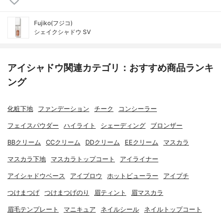
Fujiko(フジコ)
シェイクシャドウ SV
アイシャドウ関連カテゴリ：おすすめ商品ランキ
ング
化粧下地
ファンデーション
チーク
コンシーラー
フェイスパウダー
ハイライト
シェーディング
ブロンザー
BBクリーム
CCクリーム
DDクリーム
EEクリーム
マスカラ
マスカラ下地
マスカラトップコート
アイライナー
アイシャドウベース
アイブロウ
ホットビューラー
アイプチ
つけまつげ
つけまつげのり
眉ティント
眉マスカラ
眉毛テンプレート
マニキュア
ネイルシール
ネイルトップコート