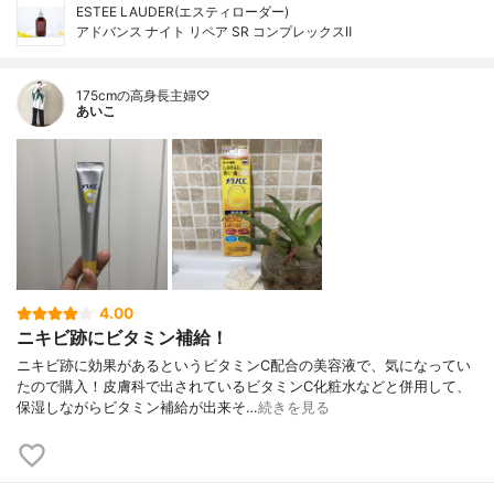
ESTEE LAUDER(エスティローダー)
アドバンス ナイト リペア SR コンプレックスⅡ
175cmの高身長主婦♡
あいこ
4.00
ニキビ跡にビタミン補給！
ニキビ跡に効果があるというビタミンC配合の美容液で、気になってい
たので購入！皮膚科で出されているビタミンC化粧水などと併用して、
保湿しながらビタミン補給が出来そ…
続きを見る