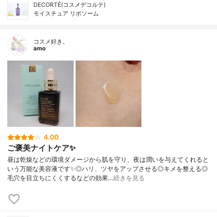
DECORTÉ(コスメデコルテ)
モイスチュア リポソーム
コスメ好き。
amo
4.00
ご褒美ナイトケア✨
昼は乾燥などの環境ダメージから肌を守り、夜は潤いを与えてくれると
いう万能な美容液です✨◎ハリ、ツヤをアップさせる◎キメを整える◎
毛穴を目立ちにくくするなどの効果…
続きを見る