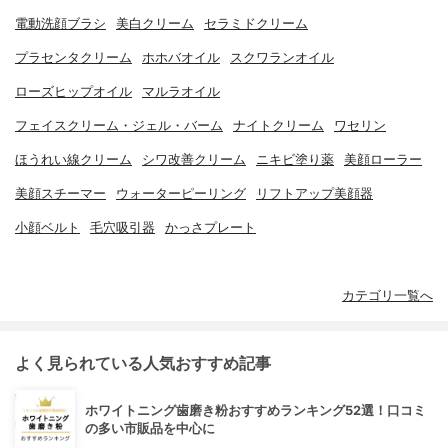
電動洗顔ブラシ
美白クリーム
セラミドクリーム
プラセンタクリーム
ホホバオイル
スクワランオイル
ローズヒップオイル
マルラオイル
フェイスクリーム・ジェル・バーム
ナイトクリーム
ワセリン
ほうれい線クリーム
シワ改善クリーム
ニキビ塗り薬
美顔ローラー
美顔スチーマー
ウォーターピーリング
リフトアップ美顔器
小顔ベルト
毛穴吸引器
かっさプレート
カテゴリ一覧へ
よく見られている人気おすすめ記事
ホワイトニング歯磨き粉おすすめランキング52選！口コミ
の多い市販品を中心に