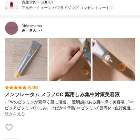
資生堂(SHISEIDO)
アルティミューン パワライジング コンセントレート III
3kidsmama
みーさん¨̮⸝⋆
5.00
メンソレータム メラノCC 薬用しみ集中対策美容液
˗ˏˋ Wのビタミンが素早く肌に浸透。 透明感のある肌へ導く美容液 ˎˊ˗☞
ピュアビタミンC (しみ、そばかす予防)☞ビタミンE誘導体 (血行促進…
続きを見る