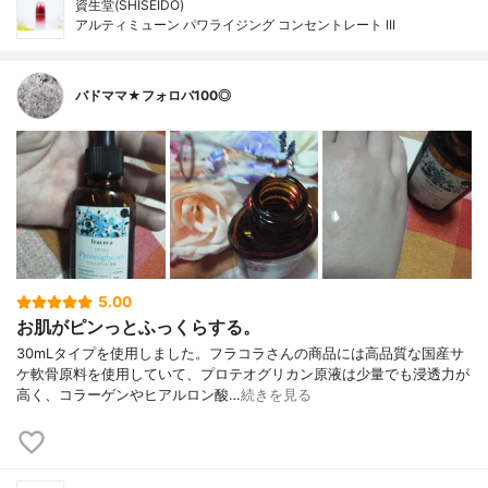
資生堂(SHISEIDO)
アルティミューン パワライジング コンセントレート III
バドママ★フォロバ100◎
5.00
お肌がピンっとふっくらする。
30mLタイプを使用しました。フラコラさんの商品には高品質な国産サ
ケ軟骨原料を使用していて、プロテオグリカン原液は少量でも浸透力が
高く、コラーゲンやヒアルロン酸…
続きを見る