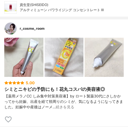
資生堂(SHISEIDO)
アルティミューン パワライジング コンセントレート III
r_cosme_room
5.00
シミとニキビの予防にも！花丸コスパの美容液◎
【薬用メラノCC しみ集中対策美容液】by ロート製薬30代にさしかか
ってから妊娠、出産を経て頬周りのシミが、気になるようになってきま
した。妊娠中や産後はノーメ…
続きを見る