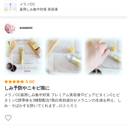
メラノCC
薬用しみ集中対策 美容液
snowmi
5.00
しみ予防やニキビ痕に
メラノCC薬用しみ集中対策 プレミアム美容液♡ピュアビタミンCとビ
タミンC誘導体を3種類配合?美白有効成分がメラニンの生成を抑え、し
み・そばかすを防いでくれます…
続きを見る