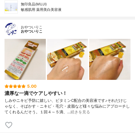
無印良品(MUJI)
敏感肌用 薬用美白美容液
おやついりこ
おやついりこ
5.00
濃厚な一滴でケアしやすい！
しみやニキビ予防に嬉しい、ビタミンC配合の美容液です♪それだけじ
ゃなく、そばかす・ニキビ・毛穴・皮脂など様々な悩みにアプローチし
てくれるんだそう。１回４～５滴、…
続きを見る