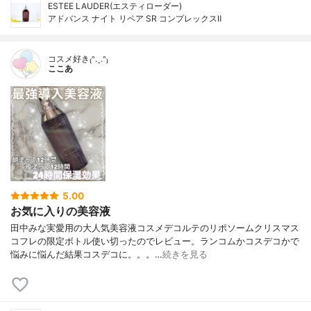
ESTEE LAUDER(エスティローダー)
アドバンス ナイト リペア SR コンプレックスⅡ
コスメ好き₍ᐢ.ˬ.ᐢ₎
ここあ
5.00
お気に入りの美容液
田中みな実愛用の大人気美容液コスメデコルテのリポソームクリスマス
コフレの限定ボトル使い切ったのでレビュー。ランコムかコスデコかで
悩みに悩んだ結果コスデコに。。。…
続きを見る