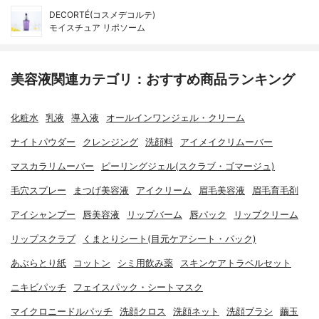
DECORTÉ(コスメデコルテ)
モイスチュア リポソーム
美容液関連カテゴリ：おすすめ商品ランキング
化粧水
乳液
導入液
オールインワンジェル・クリーム
ナイトパウダー
クレンジング
洗顔料
アイメイクリムーバー
マスカラリムーバー
ピーリングジェル(スクラブ・ゴマージュ)
毛穴スプレー
まつげ美容液
アイクリーム
眉毛美容液
眉毛育毛剤
アイシャンプー
唇美容液
リップバーム
唇パック
リップクリーム
リップスクラブ
くまとりシート(目元ケアシート・パック)
あぶらとり紙
コットン
シミ用飲み薬
スキンケアトラベルセット
ニキビパッチ
フェイスパック・シートマスク
マイクロニードルパッチ
洗顔クロス
洗顔ネット
洗顔ブラシ
繭玉