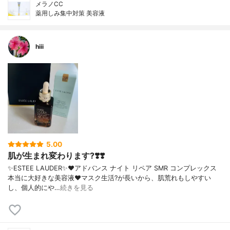
メラノCC
薬用しみ集中対策 美容液
hiii
5.00
肌が生まれ変わります?❣️❣️
✨ESTEE LAUDER✨❤︎アドバンス ナイト リペア SMR コンプレックス
本当に大好きな美容液❤️マスク生活?が長いから、肌荒れもしやすい
し、個人的にや…
続きを見る