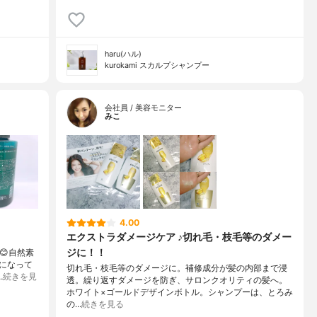
haru(ハル)
kurokami スカルプシャンプー
会社員 / 美容モニター
みこ
4.00
エクストラダメージケア ♪切れ毛・枝毛等のダメー
ジに！！
😊自然素
になって
切れ毛・枝毛等のダメージに。補修成分が髪の内部まで浸
…
続きを見
透。繰り返すダメージを防ぎ、サロンクオリティの髪へ。
ホワイト×ゴールドデザインボトル。シャンプーは、とろみ
の…
続きを見る