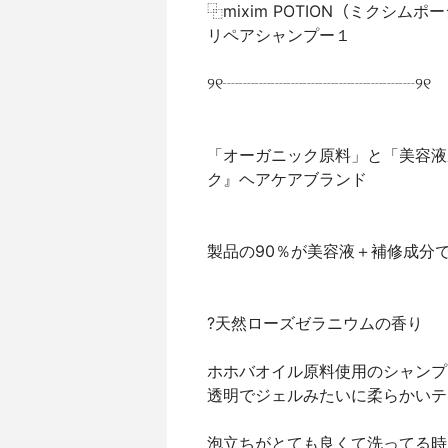
⿻mixim POTION（ミクシムポ
リペアシャンプー１
୨୧┈┈┈┈┈┈┈┈┈┈┈┈୨୧
「オーガニック原料」と「美容液
ク』ヘアケアブランド
製品の90％が美容液＋補修成分
?天然ローズゼラニウムの香り
ホホバオイル原料使用のシャンプ
透明でジェルみたいに柔らかいテ
泡立ちがとても良くて洗ってる時