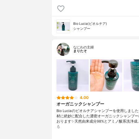
Bio Lucia(ビオルチア)
シャンプー
なにわの主婦
まりたそ
4.00
オーガニックシャンプー
Bio Luciaのビオルチアシャンプーを使用しました
材に絶妙に配合した濃密オーガニックシャンプー
おります✨天然由来成分98%とアミノ酸系洗浄成
る