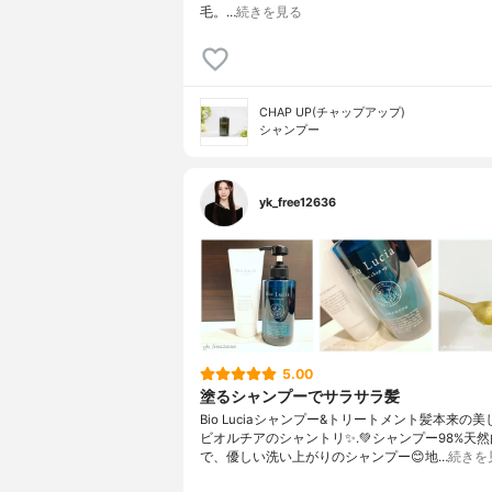
毛。…
続きを見る
CHAP UP(チャップアップ)
シャンプー
yk_free12636
5.00
塗るシャンプーでサラサラ髪
Bio Luciaシャンプー&トリートメント⁡髪本来の
ビオルチアのシャントリ✨⁡.💚シャンプー98%天
で、優しい洗い上がりのシャンプー😊地…
続きを