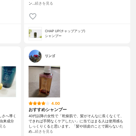
ン…
続きを見る
CHAP UP(チャップアップ)
シャンプー
リンゴ
4.00
おすすめシャンプー
美しさへ導く
40代以降の女性で「乾燥肌で、髪がそんなに長くなくて、
然由来成分
できれば手間なくケアしたい」に当てはまる人は使用感も
見る
しっくりくると思います。「髪や頭皮のことで困らないた
め…
続きを見る