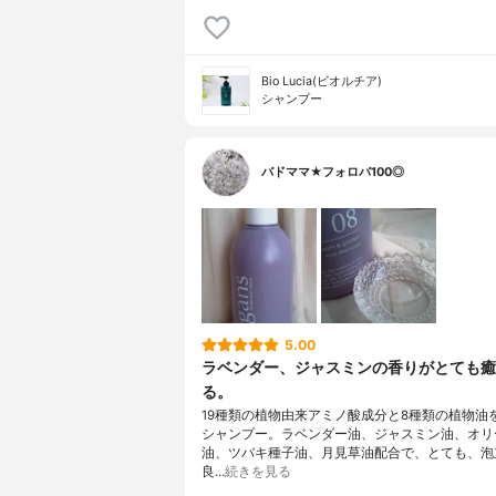
Bio Lucia(ビオルチア)
シャンプー
バドママ★フォロバ100◎
5.00
ラベンダー、ジャスミンの香りがとても癒
る。
19種類の植物由来アミノ酸成分と8種類の植物油
シャンプー。ラベンダー油、ジャスミン油、オリ
油、ツバキ種子油、月見草油配合で、とても、泡
良…
続きを見る