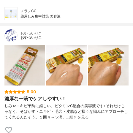
メラノCC
薬用しみ集中対策 美容液
おやついりこ
おやついりこ
5.00
濃厚な一滴でケアしやすい！
しみやニキビ予防に嬉しい、ビタミンC配合の美容液です♪それだけじ
ゃなく、そばかす・ニキビ・毛穴・皮脂など様々な悩みにアプローチし
てくれるんだそう。１回４～５滴、…
続きを見る