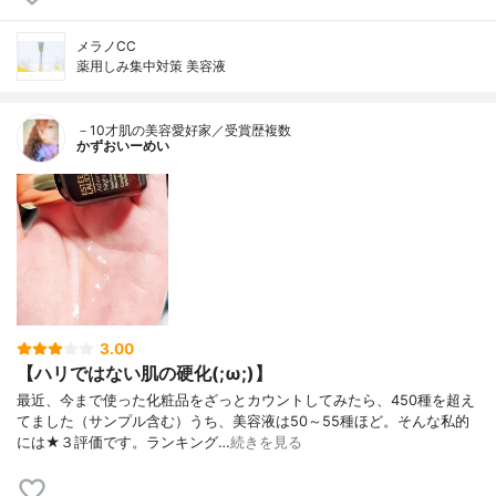
メラノCC
薬用しみ集中対策 美容液
－10才肌の美容愛好家／受賞歴複数
かずおいーめい
3.00
【ハリではない肌の硬化(;ω;)】
最近、今まで使った化粧品をざっとカウントしてみたら、450種を超え
てました（サンプル含む）うち、美容液は50～55種ほど。そんな私的
には★３評価です。ランキング…
続きを見る