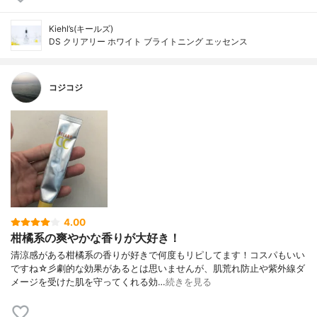
Kiehl’s(キールズ)
DS クリアリー ホワイト ブライトニング エッセンス
コジコジ
4.00
柑橘系の爽やかな香りが大好き！
清涼感がある柑橘系の香りが好きで何度もリピしてます！コスパもいい
ですね☆彡劇的な効果があるとは思いませんが、肌荒れ防止や紫外線ダ
メージを受けた肌を守ってくれる効…
続きを見る