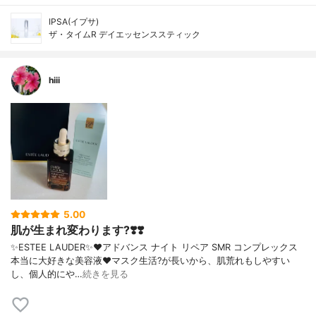
IPSA(イプサ)
ザ・タイムR デイエッセンススティック
hiii
5.00
肌が生まれ変わります?❣️❣️
✨ESTEE LAUDER✨❤︎アドバンス ナイト リペア SMR コンプレックス
本当に大好きな美容液❤️マスク生活?が長いから、肌荒れもしやすい
し、個人的にや…
続きを見る