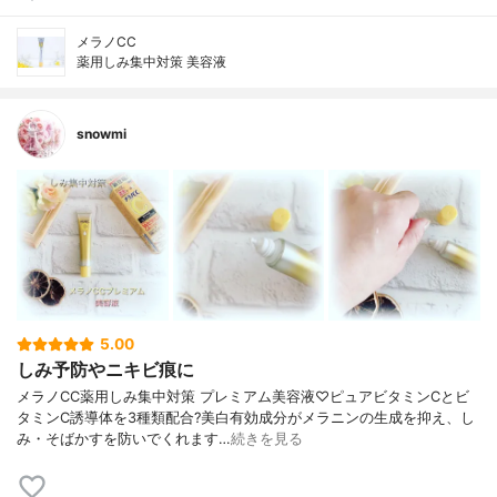
メラノCC
薬用しみ集中対策 美容液
snowmi
5.00
しみ予防やニキビ痕に
メラノCC薬用しみ集中対策 プレミアム美容液♡ピュアビタミンCとビ
タミンC誘導体を3種類配合?美白有効成分がメラニンの生成を抑え、し
み・そばかすを防いでくれます…
続きを見る