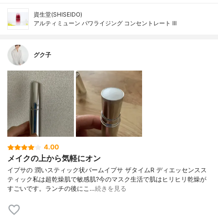
資生堂(SHISEIDO)
アルティミューン パワライジング コンセントレート III
グク子
4.00
メイクの上から気軽にオン
イプサの 潤いスティック状バームイプサ ザタイムR ディエッセンスス
ティック私は超乾燥肌で敏感肌?今のマスク生活で肌はヒリヒリ乾燥が
すごいです。ランチの後にこ…
続きを見る