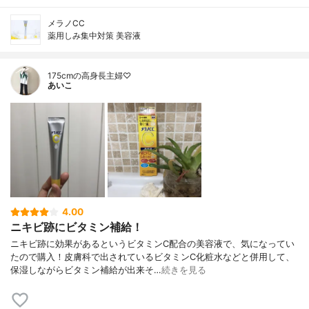
メラノCC
薬用しみ集中対策 美容液
175cmの高身長主婦♡
あいこ
4.00
ニキビ跡にビタミン補給！
ニキビ跡に効果があるというビタミンC配合の美容液で、気になってい
たので購入！皮膚科で出されているビタミンC化粧水などと併用して、
保湿しながらビタミン補給が出来そ…
続きを見る