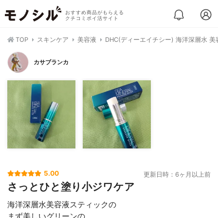
おすすめ商品がもらえる
クチコミポイ活サイト
TOP
スキンケア
美容液
DHC(ディーエイチシー) 海洋深層水 
カサブランカ
5.00
更新日時：6ヶ月以上前
さっとひと塗り小ジワケア
海洋深層水美容液スティックの
まず美しいグリーンの