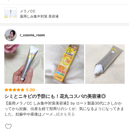
メラノCC
薬用しみ集中対策 美容液
r_cosme_room
5.00
シミとニキビの予防にも！花丸コスパの美容液◎
【薬用メラノCC しみ集中対策美容液】by ロート製薬30代にさしかか
ってから妊娠、出産を経て頬周りのシミが、気になるようになってきま
した。妊娠中や産後はノーメ…
続きを見る