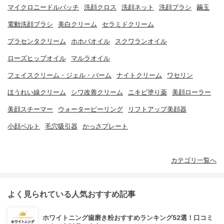
マイクロニードルパッチ
洗顔クロス
洗顔ネット
洗顔ブラシ
繭玉
電動洗顔ブラシ
美白クリーム
セラミドクリーム
プラセンタクリーム
ホホバオイル
スクワランオイル
ローズヒップオイル
マルラオイル
フェイスクリーム・ジェル・バーム
ナイトクリーム
ワセリン
ほうれい線クリーム
シワ改善クリーム
ニキビ塗り薬
美顔ローラー
美顔スチーマー
ウォーターピーリング
リフトアップ美顔器
小顔ベルト
毛穴吸引器
かっさプレート
カテゴリ一覧へ
よく見られている人気おすすめ記事
ホワイトニング歯磨き粉おすすめランキング52選！口コミ