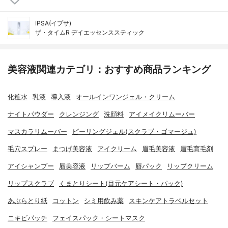
IPSA(イプサ)
ザ・タイムR デイエッセンススティック
美容液関連カテゴリ：おすすめ商品ランキング
化粧水
乳液
導入液
オールインワンジェル・クリーム
ナイトパウダー
クレンジング
洗顔料
アイメイクリムーバー
マスカラリムーバー
ピーリングジェル(スクラブ・ゴマージュ)
毛穴スプレー
まつげ美容液
アイクリーム
眉毛美容液
眉毛育毛剤
アイシャンプー
唇美容液
リップバーム
唇パック
リップクリーム
リップスクラブ
くまとりシート(目元ケアシート・パック)
あぶらとり紙
コットン
シミ用飲み薬
スキンケアトラベルセット
ニキビパッチ
フェイスパック・シートマスク